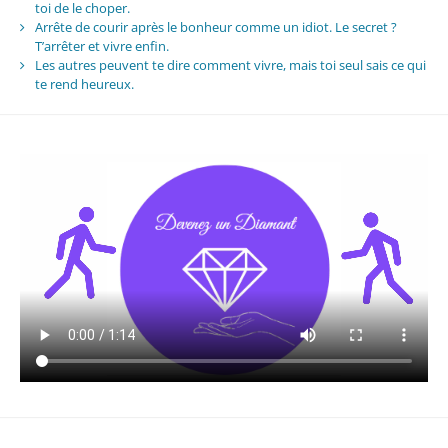
toi de le choper.
Arrête de courir après le bonheur comme un idiot. Le secret ?
T’arrêter et vivre enfin.
Les autres peuvent te dire comment vivre, mais toi seul sais ce qui
te rend heureux.