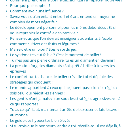
Comment prendre une bonne décision qui va impacter notre vie ?
Pourquoi philosopher ?
Comment avoir une influence ?
Savez-vous qu’un enfant entre 1 et 6 ans entend en moyenne
combien de mots négatifs ?
Le développement personnel pour les mères débordées : Et si
vous repreniez le contrôle de votre vie ?
Pensez-vous que l’on devrait enseigner aux enfants à l’école
comment cultiver des fruits et légumes ?
Marre d’être un pion ? Sois le roi du jeu.
Le système te veut faible ? C’est le moment de briller !
Tu n’es pas une pierre ordinaire, tu es un diamant en devenir !
La pression forge les diamants : Sois prêt à briller à travers tes
épreuves
Le confort tue ta chance de briller : réveille-toi et déploie des
stratégies qui choquent !
Le monde appartient à ceux qui ne jouent pas selon les règles :
sois celui qui réécrit les siennes !
Les gentils n’ont jamais vu un sou : les stratégies agressives, voilà
ce qui rapporte !
Tu as ce qu’il faut, maintenant arrête de t’excuser et fais-le savoir
au monde !
Le guide des hypocrites bien élevés
Si tu crois que le bonheur viendra à toi, réveille-toi. Il est déjà là, à