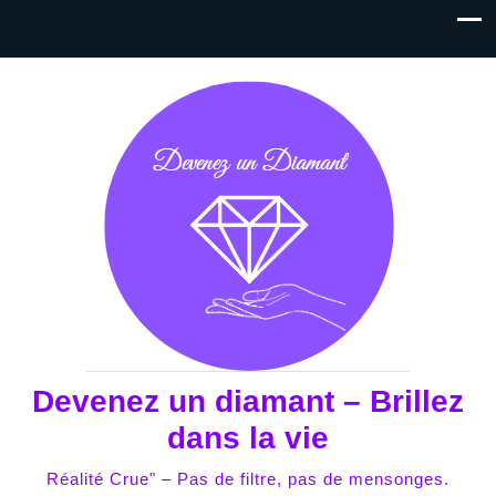
Devenez un diamant – Brillez
dans la vie
Réalité Crue" – Pas de filtre, pas de mensonges.