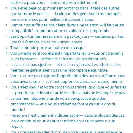
les fixera pour vous — souvent à votre détriment.
Vous êtes beaucoup moins importants dans la tête des autres
que vous ne le pensez — la plupart des gens sont trop occupés
par eux-mêmes pour réellement penser à vous.
L’amour ne suffit pas pour faire durer une relation — il faut aussi
compatibilité, communication et volonté de compromis.
Les opportunités ne reviennent pas toujours — certaines portes,
une fois fermées, ne se rouvriront jamais.
Tout le monde porte un putain de masque
Vos parents sont (ou étaient) imparfaits, et ils vous ont transmis
leurs blessures — même avec les meilleures intentions.
La vie n’est pas « juste » — et ne le sera jamais. Les efforts et les
mérites ne garantissent pas une récompense équitable.
Vous n’aurez pas toujours l’approbation des autres, même quand
vous avez raison — et il faut apprendre à avancer quand même.
Vous allez vieillir et votre corps vous trahira, quoi que vous fassiez
— prendre soin de soi retarde les effets, mais ne les empêche pas.
Le bonheur dépend plus de votre perspective que des
circonstances — et si vous arrêtiez de foutre ça sur le dos du
monde ?
Personne n’est vraiment indispensable — dans la plupart des cas,
la vie continue pour les autres même après une perte ou un
départ.
Vous pouvez travailler dur toute votre vie sans jamais atteindre