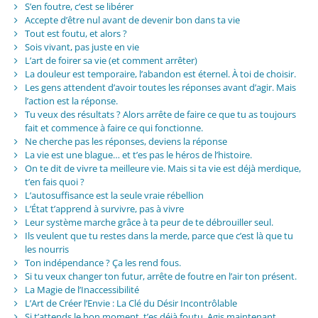
S’en foutre, c’est se libérer
Accepte d’être nul avant de devenir bon dans ta vie
Tout est foutu, et alors ?
Sois vivant, pas juste en vie
L’art de foirer sa vie (et comment arrêter)
La douleur est temporaire, l’abandon est éternel. À toi de choisir.
Les gens attendent d’avoir toutes les réponses avant d’agir. Mais
l’action est la réponse.
Tu veux des résultats ? Alors arrête de faire ce que tu as toujours
fait et commence à faire ce qui fonctionne.
Ne cherche pas les réponses, deviens la réponse
La vie est une blague… et t’es pas le héros de l’histoire.
On te dit de vivre ta meilleure vie. Mais si ta vie est déjà merdique,
t’en fais quoi ?
L’autosuffisance est la seule vraie rébellion
L’État t’apprend à survivre, pas à vivre
Leur système marche grâce à ta peur de te débrouiller seul.
Ils veulent que tu restes dans la merde, parce que c’est là que tu
les nourris
Ton indépendance ? Ça les rend fous.
Si tu veux changer ton futur, arrête de foutre en l’air ton présent.
La Magie de l’Inaccessibilité
L’Art de Créer l’Envie : La Clé du Désir Incontrôlable
Si t’attends le bon moment, t’es déjà foutu. Agis maintenant.