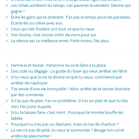
Les riches achètent du temps. Les pauvres le vendent. Devine qui
gagne ?
Évite les gens qui te drainent. T’as pas le temps pour les parasites.
Écarte-les ou crève avec eux.
Ceux qui s’en foutent ont tout ce que tu veux
S’en foutre, c’est choisir enfin de vivre pour soi
Le silence est ta meilleure arme. Parle moins, fais plus.
Ferme-la et bosse : Personne ne va le faire à ta place
Sois utile ou dégage : Le guide du loser qui veut arrêter de l’être
Si tu veux que la vie te donne ce que tu veux, commence par
arrêter de t’apitoyer.
T’as envie d’une vie incroyable ? Alors arrête de te laisser distraire
par des conneries.
Si t’as pas de plan, t’as un problème. Si t’as un plan et que tu fais
rien, t’es juste stupide.
Si tu te laisses faire, c’est mort : Pourquoi le monde bouffe les
faibles
Pourquoi tu n’es pas un diamant, mais un tas de charbon ?
La vie n’a pas de pitié, tu veux la surmonter ? Bouge ton cul et
arrête de pleurnicher !