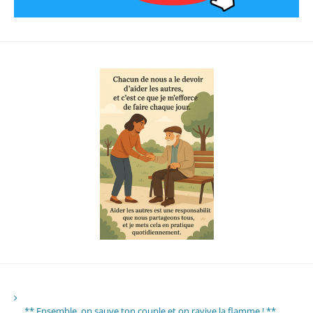
** Ensemble, on sauve ton couple et on ravive la flamme ! **