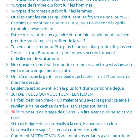
15 types de femme qui font fuir les hommes
14 types d’hommes qui font fuir les femmes
Quelles sont les causes qui détruisent les foyers de nos jours ???
Certains t’aiment tant que tu es utile, puis t’oublient dès qu’ils
n’ont plus besoin de toi.
Est-ce qu’il vaut mieux agir vite et tout faire rapidement, ou bien
prendre son temps et profiter de la vie ?
Tu veux un secret pour être plus heureux, plus productif, plus zen
? Voici le truc : Pourquoi les personnes sincères trouvent
difficilement le vrai amour.
Ne considère pas tout le monde comme un ami trop vite, laisse la
vie te montrer qui mérite ce titre
On m’a dit que la gentillesse paie et je l’ai été… mais l’humain m’a
marché dessus.
Le silence est souvent le cri le plus fort d’une personne déçue.
36 HABITUDES QUI VOUS TUENT LENTEMENT
Parfois, c’est bien d’avoir un malentendu avec les gens : ça aide à
révéler la haine cachée derrière les visages souriants.
“Conseils d’un sage de 65 ans” – À lire avant qu’il ne soit trop
tard.
Si tu es fatigué de ces conseils à la con, bienvenue au club.
Le conseil d’un sage à ceux qui courent trop vite
Comment MOTIVEZ-VOUS vraiment vos enfants à atteindre leurs