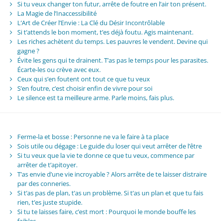
Si tu veux changer ton futur, arrête de foutre en l’air ton présent.
La Magie de l’Inaccessibilité
L’Art de Créer l’Envie : La Clé du Désir Incontrôlable
Si t’attends le bon moment, t’es déjà foutu. Agis maintenant.
Les riches achètent du temps. Les pauvres le vendent. Devine qui
gagne ?
Évite les gens qui te drainent. T’as pas le temps pour les parasites.
Écarte-les ou crève avec eux.
Ceux qui s’en foutent ont tout ce que tu veux
S’en foutre, c’est choisir enfin de vivre pour soi
Le silence est ta meilleure arme. Parle moins, fais plus.
Ferme-la et bosse : Personne ne va le faire à ta place
Sois utile ou dégage : Le guide du loser qui veut arrêter de l’être
Si tu veux que la vie te donne ce que tu veux, commence par
arrêter de t’apitoyer.
T’as envie d’une vie incroyable ? Alors arrête de te laisser distraire
par des conneries.
Si t’as pas de plan, t’as un problème. Si t’as un plan et que tu fais
rien, t’es juste stupide.
Si tu te laisses faire, c’est mort : Pourquoi le monde bouffe les
faibles