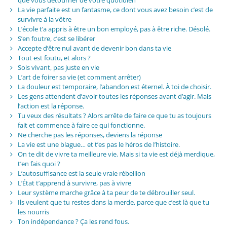
La vie parfaite est un fantasme, ce dont vous avez besoin c’est de
survivre à la vôtre
L’école t’a appris à être un bon employé, pas à être riche. Désolé.
S’en foutre, c’est se libérer
Accepte d’être nul avant de devenir bon dans ta vie
Tout est foutu, et alors ?
Sois vivant, pas juste en vie
L’art de foirer sa vie (et comment arrêter)
La douleur est temporaire, l’abandon est éternel. À toi de choisir.
Les gens attendent d’avoir toutes les réponses avant d’agir. Mais
l’action est la réponse.
Tu veux des résultats ? Alors arrête de faire ce que tu as toujours
fait et commence à faire ce qui fonctionne.
Ne cherche pas les réponses, deviens la réponse
La vie est une blague… et t’es pas le héros de l’histoire.
On te dit de vivre ta meilleure vie. Mais si ta vie est déjà merdique,
t’en fais quoi ?
L’autosuffisance est la seule vraie rébellion
L’État t’apprend à survivre, pas à vivre
Leur système marche grâce à ta peur de te débrouiller seul.
Ils veulent que tu restes dans la merde, parce que c’est là que tu
les nourris
Ton indépendance ? Ça les rend fous.