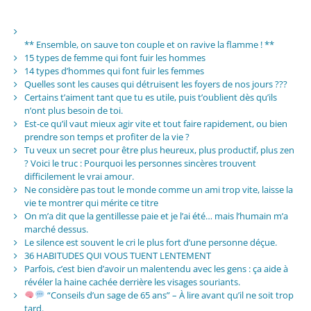
** Ensemble, on sauve ton couple et on ravive la flamme ! **
15 types de femme qui font fuir les hommes
14 types d’hommes qui font fuir les femmes
Quelles sont les causes qui détruisent les foyers de nos jours ???
Certains t’aiment tant que tu es utile, puis t’oublient dès qu’ils
n’ont plus besoin de toi.
Est-ce qu’il vaut mieux agir vite et tout faire rapidement, ou bien
prendre son temps et profiter de la vie ?
Tu veux un secret pour être plus heureux, plus productif, plus zen
? Voici le truc : Pourquoi les personnes sincères trouvent
difficilement le vrai amour.
Ne considère pas tout le monde comme un ami trop vite, laisse la
vie te montrer qui mérite ce titre
On m’a dit que la gentillesse paie et je l’ai été… mais l’humain m’a
marché dessus.
Le silence est souvent le cri le plus fort d’une personne déçue.
36 HABITUDES QUI VOUS TUENT LENTEMENT
Parfois, c’est bien d’avoir un malentendu avec les gens : ça aide à
révéler la haine cachée derrière les visages souriants.
“Conseils d’un sage de 65 ans” – À lire avant qu’il ne soit trop
tard.