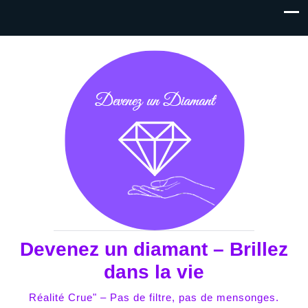
Devenez un diamant – Brillez
dans la vie
Réalité Crue" – Pas de filtre, pas de mensonges.