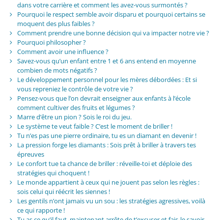
dans votre carrière et comment les avez-vous surmontés ?
Pourquoi le respect semble avoir disparu et pourquoi certains se
moquent des plus faibles ?
Comment prendre une bonne décision qui va impacter notre vie ?
Pourquoi philosopher ?
Comment avoir une influence ?
Savez-vous qu’un enfant entre 1 et 6 ans entend en moyenne
combien de mots négatifs ?
Le développement personnel pour les mères débordées : Et si
vous repreniez le contrôle de votre vie ?
Pensez-vous que l’on devrait enseigner aux enfants à l’école
comment cultiver des fruits et légumes ?
Marre d’être un pion ? Sois le roi du jeu.
Le système te veut faible ? C’est le moment de briller !
Tu n’es pas une pierre ordinaire, tu es un diamant en devenir !
La pression forge les diamants : Sois prêt à briller à travers tes
épreuves
Le confort tue ta chance de briller : réveille-toi et déploie des
stratégies qui choquent !
Le monde appartient à ceux qui ne jouent pas selon les règles :
sois celui qui réécrit les siennes !
Les gentils n’ont jamais vu un sou : les stratégies agressives, voilà
ce qui rapporte !
Tu as ce qu’il faut, maintenant arrête de t’excuser et fais-le savoir