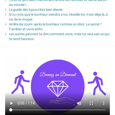
au monde !
Le guide des hypocrites bien élevés
Si tu crois que le bonheur viendra à toi, réveille-toi. Il est déjà là, à
toi de le choper.
Arrête de courir après le bonheur comme un idiot. Le secret ?
T’arrêter et vivre enfin.
Les autres peuvent te dire comment vivre, mais toi seul sais ce qui
te rend heureux.