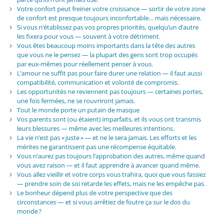
Votre confort peut freiner votre croissance — sortir de votre zone
de confort est presque toujours inconfortable… mais nécessaire.
Si vous n’établissez pas vos propres priorités, quelqu’un d’autre
les fixera pour vous — souvent à votre détriment.
Vous êtes beaucoup moins importants dans la tête des autres
que vous ne le pensez — la plupart des gens sont trop occupés
par eux-mêmes pour réellement penser à vous.
L’amour ne suffit pas pour faire durer une relation — il faut aussi
compatibilité, communication et volonté de compromis.
Les opportunités ne reviennent pas toujours — certaines portes,
une fois fermées, ne se rouvriront jamais.
Tout le monde porte un putain de masque
Vos parents sont (ou étaient) imparfaits, et ils vous ont transmis
leurs blessures — même avec les meilleures intentions.
La vie n’est pas « juste » — et ne le sera jamais. Les efforts et les
mérites ne garantissent pas une récompense équitable.
Vous n’aurez pas toujours l’approbation des autres, même quand
vous avez raison — et il faut apprendre à avancer quand même.
Vous allez vieillir et votre corps vous trahira, quoi que vous fassiez
— prendre soin de soi retarde les effets, mais ne les empêche pas.
Le bonheur dépend plus de votre perspective que des
circonstances — et si vous arrêtiez de foutre ça sur le dos du
monde ?