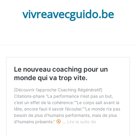
vivreavecguido.be