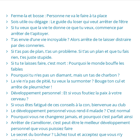
Ferme-la et bosse : Personne ne va le faire à ta place
Sois utile ou dégage : Le guide du loser qui veut arrêter de l’être
Si tu veux que la vie te donne ce que tu veux, commence par
arrêter de t’apitoyer.
T’as envie d’une vie incroyable ? Alors arrête de te laisser distraire
par des conneries.
Si t’as pas de plan, t’as un problème. Si t’as un plan et que tu fais
rien, t’es juste stupide.
Si tu te laisses faire, c’est mort : Pourquoi le monde bouffe les
faibles
Pourquoi tu n’es pas un diamant, mais un tas de charbon ?
La vie n’a pas de pitié, tu veux la surmonter ? Bouge ton cul et
arrête de pleurnicher !
Développement personnel : Et si vous foutiez la paix à votre
cerveau ?
Si vous êtes fatigué de ces conseils à la con, bienvenue au club
Le développement personnel vous rend-il malade ? C’est normal
Pourquoi vous ne changerez jamais, et pourquoi c’est parfait ainsi
Arrêter de s’améliorer, c’est peut-être le meilleur développement
personnel que vous puissiez faire
Le secret du bonheur ? Lâchez tout et acceptez que vous n’y