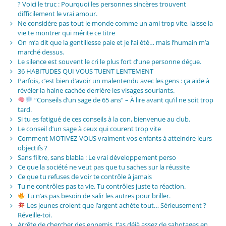
? Voici le truc : Pourquoi les personnes sincères trouvent
difficilement le vrai amour.
Ne considère pas tout le monde comme un ami trop vite, laisse la
vie te montrer qui mérite ce titre
On m’a dit que la gentillesse paie et je l’ai été… mais l’humain m’a
marché dessus.
Le silence est souvent le cri le plus fort d’une personne déçue.
36 HABITUDES QUI VOUS TUENT LENTEMENT
Parfois, c’est bien d’avoir un malentendu avec les gens : ça aide à
révéler la haine cachée derrière les visages souriants.
“Conseils d’un sage de 65 ans” – À lire avant qu’il ne soit trop
tard.
Si tu es fatigué de ces conseils à la con, bienvenue au club.
Le conseil d’un sage à ceux qui courent trop vite
Comment MOTIVEZ-VOUS vraiment vos enfants à atteindre leurs
objectifs ?
Sans filtre, sans blabla : Le vrai développement perso
Ce que la société ne veut pas que tu saches sur la réussite
Ce que tu refuses de voir te contrôle à jamais
Tu ne contrôles pas ta vie. Tu contrôles juste ta réaction.
Tu n’as pas besoin de salir les autres pour briller.
Les jeunes croient que l’argent achète tout… Sérieusement ?
Réveille-toi.
Arrête de chercher des ennemis, t’as déjà assez de sabotages en