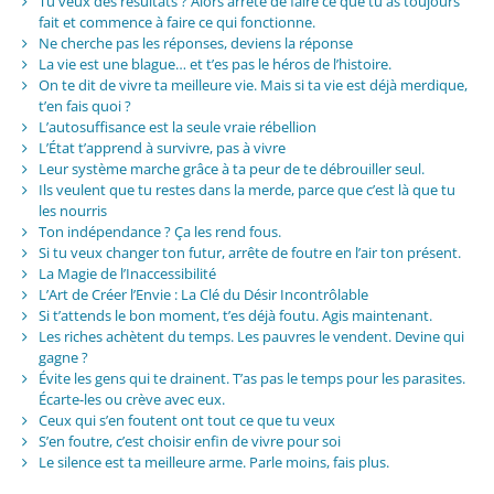
Tu veux des résultats ? Alors arrête de faire ce que tu as toujours
fait et commence à faire ce qui fonctionne.
Ne cherche pas les réponses, deviens la réponse
La vie est une blague… et t’es pas le héros de l’histoire.
On te dit de vivre ta meilleure vie. Mais si ta vie est déjà merdique,
t’en fais quoi ?
L’autosuffisance est la seule vraie rébellion
L’État t’apprend à survivre, pas à vivre
Leur système marche grâce à ta peur de te débrouiller seul.
Ils veulent que tu restes dans la merde, parce que c’est là que tu
les nourris
Ton indépendance ? Ça les rend fous.
Si tu veux changer ton futur, arrête de foutre en l’air ton présent.
La Magie de l’Inaccessibilité
L’Art de Créer l’Envie : La Clé du Désir Incontrôlable
Si t’attends le bon moment, t’es déjà foutu. Agis maintenant.
Les riches achètent du temps. Les pauvres le vendent. Devine qui
gagne ?
Évite les gens qui te drainent. T’as pas le temps pour les parasites.
Écarte-les ou crève avec eux.
Ceux qui s’en foutent ont tout ce que tu veux
S’en foutre, c’est choisir enfin de vivre pour soi
Le silence est ta meilleure arme. Parle moins, fais plus.