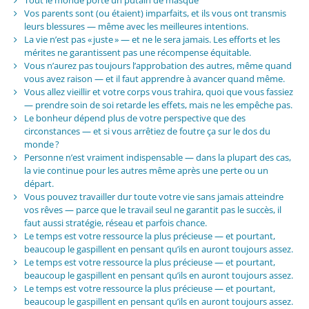
Tout le monde porte un putain de masque
Vos parents sont (ou étaient) imparfaits, et ils vous ont transmis
leurs blessures — même avec les meilleures intentions.
La vie n’est pas « juste » — et ne le sera jamais. Les efforts et les
mérites ne garantissent pas une récompense équitable.
Vous n’aurez pas toujours l’approbation des autres, même quand
vous avez raison — et il faut apprendre à avancer quand même.
Vous allez vieillir et votre corps vous trahira, quoi que vous fassiez
— prendre soin de soi retarde les effets, mais ne les empêche pas.
Le bonheur dépend plus de votre perspective que des
circonstances — et si vous arrêtiez de foutre ça sur le dos du
monde ?
Personne n’est vraiment indispensable — dans la plupart des cas,
la vie continue pour les autres même après une perte ou un
départ.
Vous pouvez travailler dur toute votre vie sans jamais atteindre
vos rêves — parce que le travail seul ne garantit pas le succès, il
faut aussi stratégie, réseau et parfois chance.
Le temps est votre ressource la plus précieuse — et pourtant,
beaucoup le gaspillent en pensant qu’ils en auront toujours assez.
Le temps est votre ressource la plus précieuse — et pourtant,
beaucoup le gaspillent en pensant qu’ils en auront toujours assez.
Le temps est votre ressource la plus précieuse — et pourtant,
beaucoup le gaspillent en pensant qu’ils en auront toujours assez.