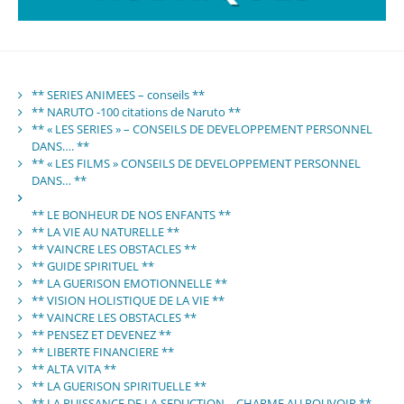
** SERIES ANIMEES – conseils **
** NARUTO -100 citations de Naruto **
** « LES SERIES » – CONSEILS DE DEVELOPPEMENT PERSONNEL
DANS…. **
** « LES FILMS » CONSEILS DE DEVELOPPEMENT PERSONNEL
DANS… **
** LE BONHEUR DE NOS ENFANTS **
** LA VIE AU NATURELLE **
** VAINCRE LES OBSTACLES **
** GUIDE SPIRITUEL **
** LA GUERISON EMOTIONNELLE **
** VISION HOLISTIQUE DE LA VIE **
** VAINCRE LES OBSTACLES **
** PENSEZ ET DEVENEZ **
** LIBERTE FINANCIERE **
** ALTA VITA **
** LA GUERISON SPIRITUELLE **
** LA PUISSANCE DE LA SEDUCTION – CHARME AU POUVOIR **