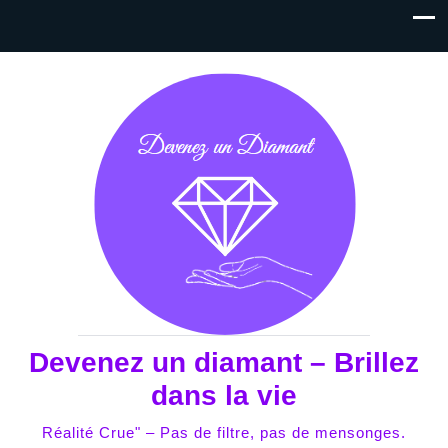
Devenez un diamant – Brillez
dans la vie
Réalité Crue" – Pas de filtre, pas de mensonges.