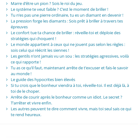
Marre d’être un pion ? Sois le roi du jeu.
Le système te veut faible ? C’est le moment de briller !
Tu n’es pas une pierre ordinaire, tu es un diamant en devenir !
La pression forge les diamants : Sois prêt à briller à travers tes
épreuves
Le confort tue ta chance de briller : réveille-toi et déploie des
stratégies qui choquent !
Le monde appartient à ceux qui ne jouent pas selon les règles :
sois celui qui réécrit les siennes !
Les gentils n’ont jamais vu un sou : les stratégies agressives, voilà
ce qui rapporte !
Tu as ce qu’il faut, maintenant arrête de t’excuser et fais-le savoir
au monde !
Le guide des hypocrites bien élevés
Si tu crois que le bonheur viendra à toi, réveille-toi. Il est déjà là, à
toi de le choper.
Arrête de courir après le bonheur comme un idiot. Le secret ?
T’arrêter et vivre enfin.
Les autres peuvent te dire comment vivre, mais toi seul sais ce qui
te rend heureux.