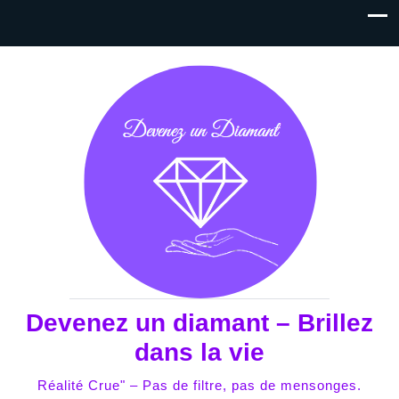
Devenez un diamant – Brillez
dans la vie
Réalité Crue" – Pas de filtre, pas de mensonges.