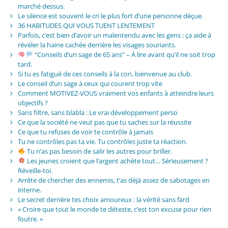
marché dessus.
Le silence est souvent le cri le plus fort d’une personne déçue.
36 HABITUDES QUI VOUS TUENT LENTEMENT
Parfois, c’est bien d’avoir un malentendu avec les gens : ça aide à
révéler la haine cachée derrière les visages souriants.
“Conseils d’un sage de 65 ans” – À lire avant qu’il ne soit trop
tard.
Si tu es fatigué de ces conseils à la con, bienvenue au club.
Le conseil d’un sage à ceux qui courent trop vite
Comment MOTIVEZ-VOUS vraiment vos enfants à atteindre leurs
objectifs ?
Sans filtre, sans blabla : Le vrai développement perso
Ce que la société ne veut pas que tu saches sur la réussite
Ce que tu refuses de voir te contrôle à jamais
Tu ne contrôles pas ta vie. Tu contrôles juste ta réaction.
Tu n’as pas besoin de salir les autres pour briller.
Les jeunes croient que l’argent achète tout… Sérieusement ?
Réveille-toi.
Arrête de chercher des ennemis, t’as déjà assez de sabotages en
interne.
Le secret derrière tes choix amoureux : la vérité sans fard
« Croire que tout le monde te déteste, c’est ton excuse pour rien
foutre. »