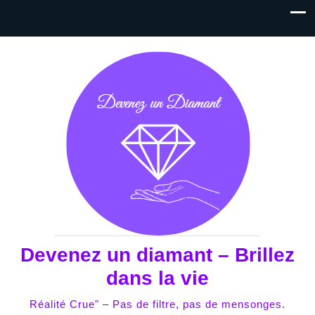
Devenez un diamant – Brillez
dans la vie
Réalité Crue" – Pas de filtre, pas de mensonges.