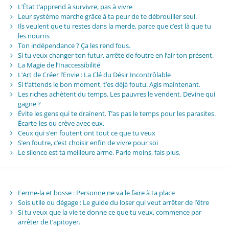
L’État t’apprend à survivre, pas à vivre
Leur système marche grâce à ta peur de te débrouiller seul.
Ils veulent que tu restes dans la merde, parce que c’est là que tu
les nourris
Ton indépendance ? Ça les rend fous.
Si tu veux changer ton futur, arrête de foutre en l’air ton présent.
La Magie de l’Inaccessibilité
L’Art de Créer l’Envie : La Clé du Désir Incontrôlable
Si t’attends le bon moment, t’es déjà foutu. Agis maintenant.
Les riches achètent du temps. Les pauvres le vendent. Devine qui
gagne ?
Évite les gens qui te drainent. T’as pas le temps pour les parasites.
Écarte-les ou crève avec eux.
Ceux qui s’en foutent ont tout ce que tu veux
S’en foutre, c’est choisir enfin de vivre pour soi
Le silence est ta meilleure arme. Parle moins, fais plus.
Ferme-la et bosse : Personne ne va le faire à ta place
Sois utile ou dégage : Le guide du loser qui veut arrêter de l’être
Si tu veux que la vie te donne ce que tu veux, commence par
arrêter de t’apitoyer.