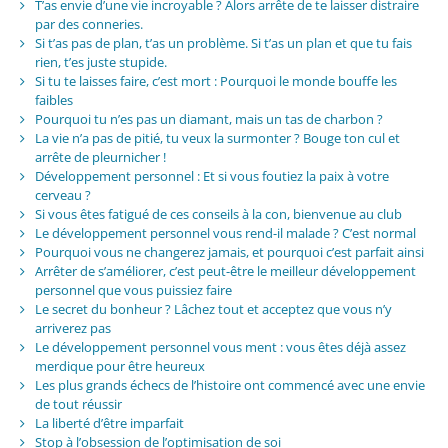
T’as envie d’une vie incroyable ? Alors arrête de te laisser distraire
par des conneries.
Si t’as pas de plan, t’as un problème. Si t’as un plan et que tu fais
rien, t’es juste stupide.
Si tu te laisses faire, c’est mort : Pourquoi le monde bouffe les
faibles
Pourquoi tu n’es pas un diamant, mais un tas de charbon ?
La vie n’a pas de pitié, tu veux la surmonter ? Bouge ton cul et
arrête de pleurnicher !
Développement personnel : Et si vous foutiez la paix à votre
cerveau ?
Si vous êtes fatigué de ces conseils à la con, bienvenue au club
Le développement personnel vous rend-il malade ? C’est normal
Pourquoi vous ne changerez jamais, et pourquoi c’est parfait ainsi
Arrêter de s’améliorer, c’est peut-être le meilleur développement
personnel que vous puissiez faire
Le secret du bonheur ? Lâchez tout et acceptez que vous n’y
arriverez pas
Le développement personnel vous ment : vous êtes déjà assez
merdique pour être heureux
Les plus grands échecs de l’histoire ont commencé avec une envie
de tout réussir
La liberté d’être imparfait
Stop à l’obsession de l’optimisation de soi