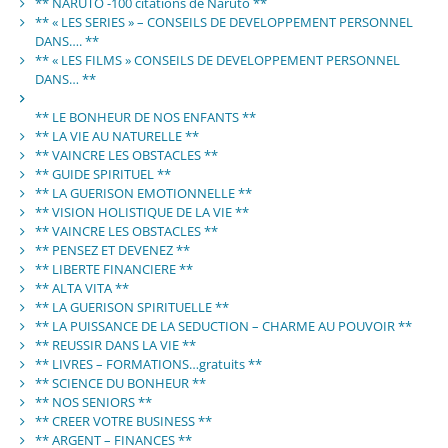
** NARUTO -100 citations de Naruto **
** « LES SERIES » – CONSEILS DE DEVELOPPEMENT PERSONNEL
DANS…. **
** « LES FILMS » CONSEILS DE DEVELOPPEMENT PERSONNEL
DANS… **
** LE BONHEUR DE NOS ENFANTS **
** LA VIE AU NATURELLE **
** VAINCRE LES OBSTACLES **
** GUIDE SPIRITUEL **
** LA GUERISON EMOTIONNELLE **
** VISION HOLISTIQUE DE LA VIE **
** VAINCRE LES OBSTACLES **
** PENSEZ ET DEVENEZ **
** LIBERTE FINANCIERE **
** ALTA VITA **
** LA GUERISON SPIRITUELLE **
** LA PUISSANCE DE LA SEDUCTION – CHARME AU POUVOIR **
** REUSSIR DANS LA VIE **
** LIVRES – FORMATIONS…gratuits **
** SCIENCE DU BONHEUR **
** NOS SENIORS **
** CREER VOTRE BUSINESS **
** ARGENT – FINANCES **