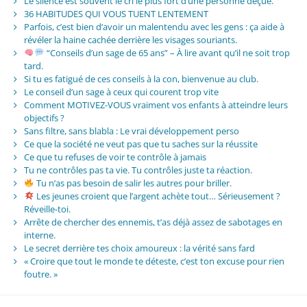
Le silence est souvent le cri le plus fort d’une personne déçue.
36 HABITUDES QUI VOUS TUENT LENTEMENT
Parfois, c’est bien d’avoir un malentendu avec les gens : ça aide à
révéler la haine cachée derrière les visages souriants.
“Conseils d’un sage de 65 ans” – À lire avant qu’il ne soit trop
tard.
Si tu es fatigué de ces conseils à la con, bienvenue au club.
Le conseil d’un sage à ceux qui courent trop vite
Comment MOTIVEZ-VOUS vraiment vos enfants à atteindre leurs
objectifs ?
Sans filtre, sans blabla : Le vrai développement perso
Ce que la société ne veut pas que tu saches sur la réussite
Ce que tu refuses de voir te contrôle à jamais
Tu ne contrôles pas ta vie. Tu contrôles juste ta réaction.
Tu n’as pas besoin de salir les autres pour briller.
Les jeunes croient que l’argent achète tout… Sérieusement ?
Réveille-toi.
Arrête de chercher des ennemis, t’as déjà assez de sabotages en
interne.
Le secret derrière tes choix amoureux : la vérité sans fard
« Croire que tout le monde te déteste, c’est ton excuse pour rien
foutre. »