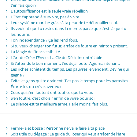
t’en fais quoi ?
L’autosuffisance est la seule vraie rébellion
L’État t’apprend à survivre, pas à vivre
Leur système marche grâce à ta peur de te débrouiller seul.
Ils veulent que tu restes dans la merde, parce que c’est là que tu
les nourris
Ton indépendance ? Ça les rend fous.
Si tu veux changer ton futur, arrête de foutre en l’air ton présent.
La Magie de l’Inaccessibilité
L’Art de Créer l’Envie : La Clé du Désir Incontrôlable
Si t’attends le bon moment, t’es déjà foutu. Agis maintenant.
Les riches achètent du temps. Les pauvres le vendent. Devine qui
gagne ?
Évite les gens qui te drainent. T’as pas le temps pour les parasites.
Écarte-les ou crève avec eux.
Ceux qui s’en foutent ont tout ce que tu veux
S’en foutre, c’est choisir enfin de vivre pour soi
Le silence est ta meilleure arme. Parle moins, fais plus.
Ferme-la et bosse : Personne ne va le faire à ta place
Sois utile ou dégage : Le guide du loser qui veut arrêter de l’être