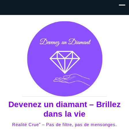
Devenez un diamant – Brillez
dans la vie
Réalité Crue" – Pas de filtre, pas de mensonges.