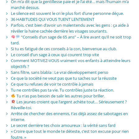
On m’a dit que la gentillesse paie et je l’ai été… mais l’humain m’a
marché dessus.
Le silence est souvent le cri le plus fort d’une personne déçue.
36 HABITUDES QUI VOUS TUENT LENTEMENT
Parfois, c’est bien d’avoir un malentendu avec les gens : ça aide à
révéler la haine cachée derrière les visages souriants.
“Conseils d’un sage de 65 ans” – À lire avant qu’il ne soit trop
tard.
Si tu es fatigué de ces conseils à la con, bienvenue au club.
Le conseil d’un sage à ceux qui courent trop vite
Comment MOTIVEZ-VOUS vraiment vos enfants à atteindre leurs
objectifs ?
Sans filtre, sans blabla : Le vrai développement perso
Ce que la société ne veut pas que tu saches sur la réussite
Ce que tu refuses de voir te contrôle à jamais
Tu ne contrôles pas ta vie. Tu contrôles juste ta réaction.
Tu n’as pas besoin de salir les autres pour briller.
Les jeunes croient que l’argent achète tout… Sérieusement ?
Réveille-toi.
Arrête de chercher des ennemis, t’as déjà assez de sabotages en
interne.
Le secret derrière tes choix amoureux : la vérité sans fard
« Croire que tout le monde te déteste, c’est ton excuse pour rien
foutre. »