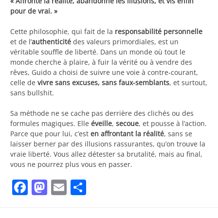
« Affronte la réalité, abandonne les illusions, et vis enfin
pour de vrai. »
Cette philosophie, qui fait de la
responsabilité personnelle
et de l’
authenticité
des valeurs primordiales, est un
véritable souffle de liberté. Dans un monde où tout le
monde cherche à plaire, à fuir la vérité ou à vendre des
rêves, Guido a choisi de suivre une voie à contre-courant,
celle de
vivre sans excuses, sans faux-semblants
, et surtout,
sans bullshit.
Sa méthode ne se cache pas derrière des clichés ou des
formules magiques. Elle
éveille
,
secoue
, et pousse à l’action.
Parce que pour lui, c’est
en affrontant la réalité
, sans se
laisser berner par des illusions rassurantes, qu’on trouve la
vraie liberté. Vous allez détester sa brutalité, mais au final,
vous ne pourrez plus vous en passer.
Facebook
Mastodon
Email
Partager