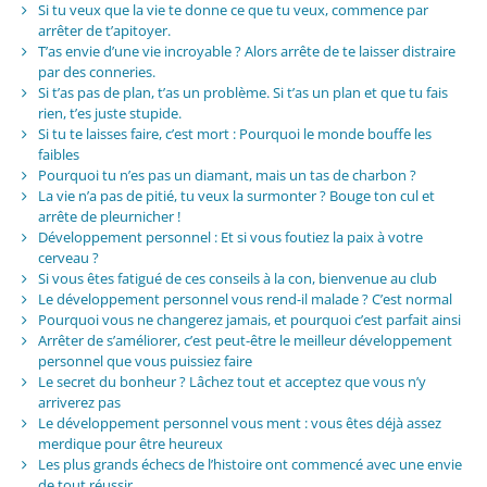
Si tu veux que la vie te donne ce que tu veux, commence par
arrêter de t’apitoyer.
T’as envie d’une vie incroyable ? Alors arrête de te laisser distraire
par des conneries.
Si t’as pas de plan, t’as un problème. Si t’as un plan et que tu fais
rien, t’es juste stupide.
Si tu te laisses faire, c’est mort : Pourquoi le monde bouffe les
faibles
Pourquoi tu n’es pas un diamant, mais un tas de charbon ?
La vie n’a pas de pitié, tu veux la surmonter ? Bouge ton cul et
arrête de pleurnicher !
Développement personnel : Et si vous foutiez la paix à votre
cerveau ?
Si vous êtes fatigué de ces conseils à la con, bienvenue au club
Le développement personnel vous rend-il malade ? C’est normal
Pourquoi vous ne changerez jamais, et pourquoi c’est parfait ainsi
Arrêter de s’améliorer, c’est peut-être le meilleur développement
personnel que vous puissiez faire
Le secret du bonheur ? Lâchez tout et acceptez que vous n’y
arriverez pas
Le développement personnel vous ment : vous êtes déjà assez
merdique pour être heureux
Les plus grands échecs de l’histoire ont commencé avec une envie
de tout réussir