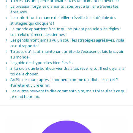
Tu n’es pas une pierre ordinaire, tu es un diamant en devenir !
La pression forge les diamants : Sois prêt à briller à travers tes
épreuves
Le confort tue ta chance de briller : réveille-toi et déploie des
stratégies qui choquent !
Le monde appartient à ceux qui ne jouent pas selon les règles :
sois celui qui réécrit les siennes !
Les gentils n’ont jamais vu un sou : les stratégies agressives, voilà
ce qui rapporte !
Tu as ce qu’il faut, maintenant arrête de t’excuser et fais-le savoir
au monde !
Le guide des hypocrites bien élevés
Si tu crois que le bonheur viendra à toi, réveille-toi. Il est déjà là, à
toi de le choper.
Arrête de courir après le bonheur comme un idiot. Le secret ?
T’arrêter et vivre enfin.
Les autres peuvent te dire comment vivre, mais toi seul sais ce qui
te rend heureux.