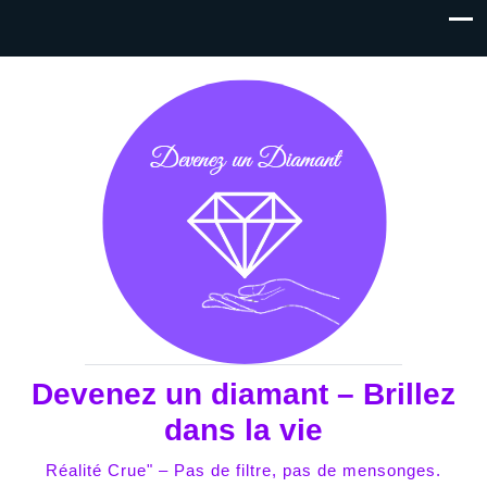
Devenez un diamant – Brillez
dans la vie
Réalité Crue" – Pas de filtre, pas de mensonges.