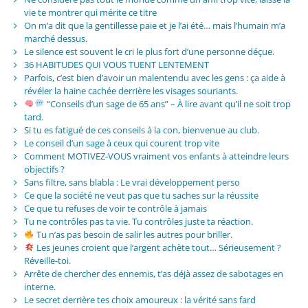
vie te montrer qui mérite ce titre
On m’a dit que la gentillesse paie et je l’ai été… mais l’humain m’a
marché dessus.
Le silence est souvent le cri le plus fort d’une personne déçue.
36 HABITUDES QUI VOUS TUENT LENTEMENT
Parfois, c’est bien d’avoir un malentendu avec les gens : ça aide à
révéler la haine cachée derrière les visages souriants.
“Conseils d’un sage de 65 ans” – À lire avant qu’il ne soit trop
tard.
Si tu es fatigué de ces conseils à la con, bienvenue au club.
Le conseil d’un sage à ceux qui courent trop vite
Comment MOTIVEZ-VOUS vraiment vos enfants à atteindre leurs
objectifs ?
Sans filtre, sans blabla : Le vrai développement perso
Ce que la société ne veut pas que tu saches sur la réussite
Ce que tu refuses de voir te contrôle à jamais
Tu ne contrôles pas ta vie. Tu contrôles juste ta réaction.
Tu n’as pas besoin de salir les autres pour briller.
Les jeunes croient que l’argent achète tout… Sérieusement ?
Réveille-toi.
Arrête de chercher des ennemis, t’as déjà assez de sabotages en
interne.
Le secret derrière tes choix amoureux : la vérité sans fard