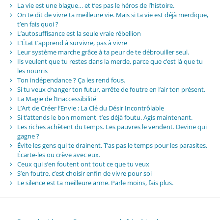
La vie est une blague… et t’es pas le héros de l’histoire.
On te dit de vivre ta meilleure vie. Mais si ta vie est déjà merdique,
t’en fais quoi ?
L’autosuffisance est la seule vraie rébellion
L’État t’apprend à survivre, pas à vivre
Leur système marche grâce à ta peur de te débrouiller seul.
Ils veulent que tu restes dans la merde, parce que c’est là que tu
les nourris
Ton indépendance ? Ça les rend fous.
Si tu veux changer ton futur, arrête de foutre en l’air ton présent.
La Magie de l’Inaccessibilité
L’Art de Créer l’Envie : La Clé du Désir Incontrôlable
Si t’attends le bon moment, t’es déjà foutu. Agis maintenant.
Les riches achètent du temps. Les pauvres le vendent. Devine qui
gagne ?
Évite les gens qui te drainent. T’as pas le temps pour les parasites.
Écarte-les ou crève avec eux.
Ceux qui s’en foutent ont tout ce que tu veux
S’en foutre, c’est choisir enfin de vivre pour soi
Le silence est ta meilleure arme. Parle moins, fais plus.