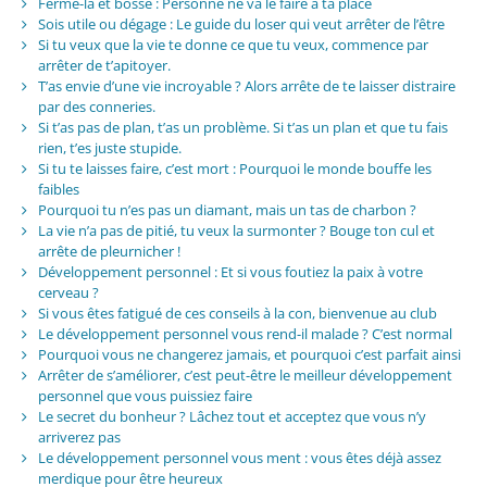
Ferme-la et bosse : Personne ne va le faire à ta place
Sois utile ou dégage : Le guide du loser qui veut arrêter de l’être
Si tu veux que la vie te donne ce que tu veux, commence par
arrêter de t’apitoyer.
T’as envie d’une vie incroyable ? Alors arrête de te laisser distraire
par des conneries.
Si t’as pas de plan, t’as un problème. Si t’as un plan et que tu fais
rien, t’es juste stupide.
Si tu te laisses faire, c’est mort : Pourquoi le monde bouffe les
faibles
Pourquoi tu n’es pas un diamant, mais un tas de charbon ?
La vie n’a pas de pitié, tu veux la surmonter ? Bouge ton cul et
arrête de pleurnicher !
Développement personnel : Et si vous foutiez la paix à votre
cerveau ?
Si vous êtes fatigué de ces conseils à la con, bienvenue au club
Le développement personnel vous rend-il malade ? C’est normal
Pourquoi vous ne changerez jamais, et pourquoi c’est parfait ainsi
Arrêter de s’améliorer, c’est peut-être le meilleur développement
personnel que vous puissiez faire
Le secret du bonheur ? Lâchez tout et acceptez que vous n’y
arriverez pas
Le développement personnel vous ment : vous êtes déjà assez
merdique pour être heureux