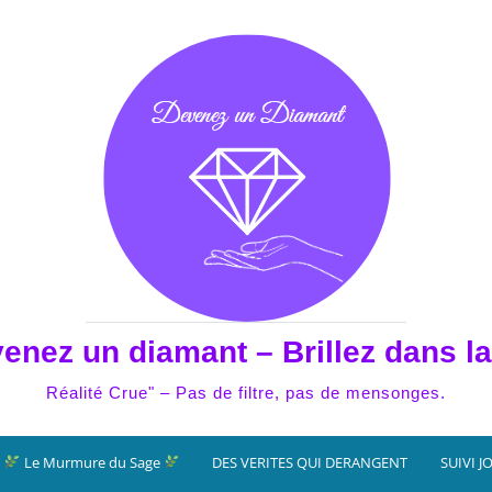
enez un diamant – Brillez dans la
Réalité Crue" – Pas de filtre, pas de mensonges.
Le Murmure du Sage
DES VERITES QUI DERANGENT
SUIVI J