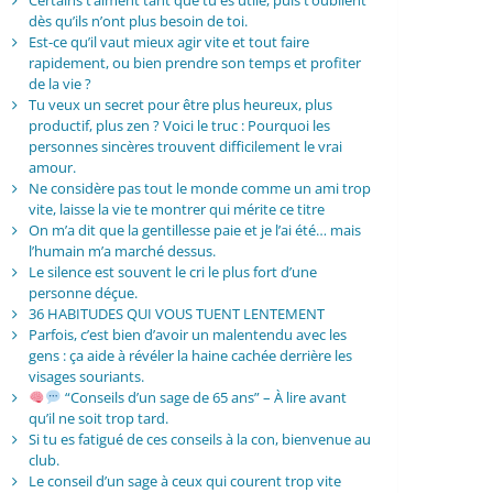
Certains t’aiment tant que tu es utile, puis t’oublient
dès qu’ils n’ont plus besoin de toi.
Est-ce qu’il vaut mieux agir vite et tout faire
rapidement, ou bien prendre son temps et profiter
de la vie ?
Tu veux un secret pour être plus heureux, plus
productif, plus zen ? Voici le truc : Pourquoi les
personnes sincères trouvent difficilement le vrai
amour.
Ne considère pas tout le monde comme un ami trop
vite, laisse la vie te montrer qui mérite ce titre
On m’a dit que la gentillesse paie et je l’ai été… mais
l’humain m’a marché dessus.
Le silence est souvent le cri le plus fort d’une
personne déçue.
36 HABITUDES QUI VOUS TUENT LENTEMENT
Parfois, c’est bien d’avoir un malentendu avec les
gens : ça aide à révéler la haine cachée derrière les
visages souriants.
“Conseils d’un sage de 65 ans” – À lire avant
qu’il ne soit trop tard.
Si tu es fatigué de ces conseils à la con, bienvenue au
club.
Le conseil d’un sage à ceux qui courent trop vite