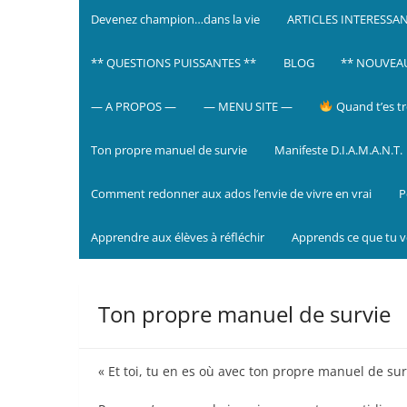
Devenez champion…dans la vie
ARTICLES INTERESSA
** QUESTIONS PUISSANTES **
BLOG
** NOUVEAU 
— A PROPOS —
— MENU SITE —
Quand t’es tr
Ton propre manuel de survie
Manifeste D.I.A.M.A.N.T.
Comment redonner aux ados l’envie de vivre en vrai
P
Apprendre aux élèves à réfléchir
Apprends ce que tu 
Ton propre manuel de survie
« Et toi, tu en es où avec ton propre manuel de sur