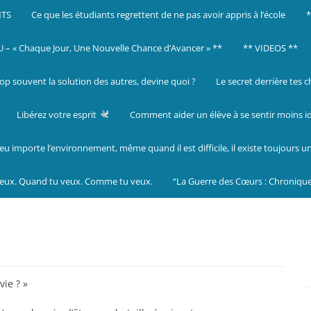
NTS
Ce que les étudiants regrettent de ne pas avoir appris à l’école
– « Chaque Jour, Une Nouvelle Chance d’Avancer » **
** VIDEOS **
op souvent la solution des autres, devine quoi ?
Le secret derrière tes 
Libérez votre esprit
Comment aider un élève à se sentir moins i
eu importe l’environnement, même quand il est difficile, il existe toujours u
veux. Quand tu veux. Comme tu veux.
“La Guerre des Cœurs : Chronique
vie ? »