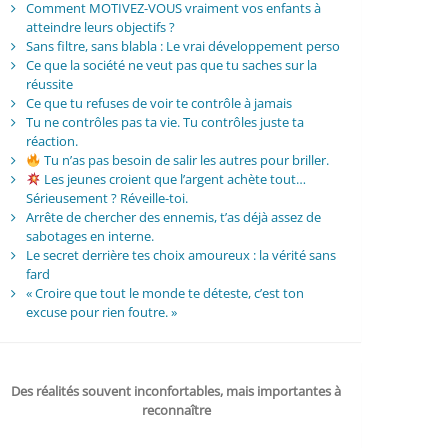
Comment MOTIVEZ-VOUS vraiment vos enfants à
atteindre leurs objectifs ?
Sans filtre, sans blabla : Le vrai développement perso
Ce que la société ne veut pas que tu saches sur la
réussite
Ce que tu refuses de voir te contrôle à jamais
Tu ne contrôles pas ta vie. Tu contrôles juste ta
réaction.
Tu n’as pas besoin de salir les autres pour briller.
Les jeunes croient que l’argent achète tout…
Sérieusement ? Réveille-toi.
Arrête de chercher des ennemis, t’as déjà assez de
sabotages en interne.
Le secret derrière tes choix amoureux : la vérité sans
fard
« Croire que tout le monde te déteste, c’est ton
excuse pour rien foutre. »
Des réalités souvent inconfortables, mais importantes à
reconnaître