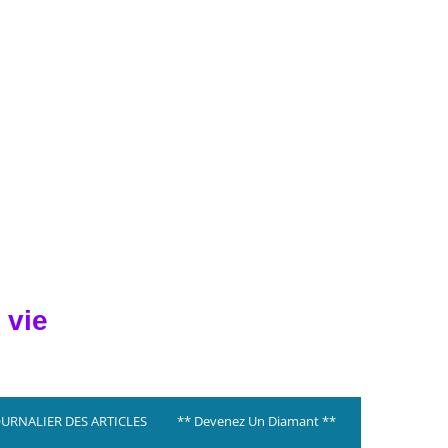
 vie
OURNALIER DES ARTICLES
** Devenez Un Diamant **