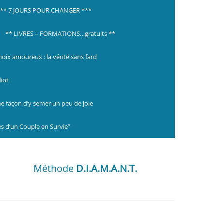
*** 7 JOURS POUR CHANGER ***
** LIVRES – FORMATIONS…gratuits **
choix amoureux : la vérité sans fard
diot
ne façon d’y semer un peu de joie
s d’un Couple en Survie”
Méthode
D.I.A.M.A.N.T.