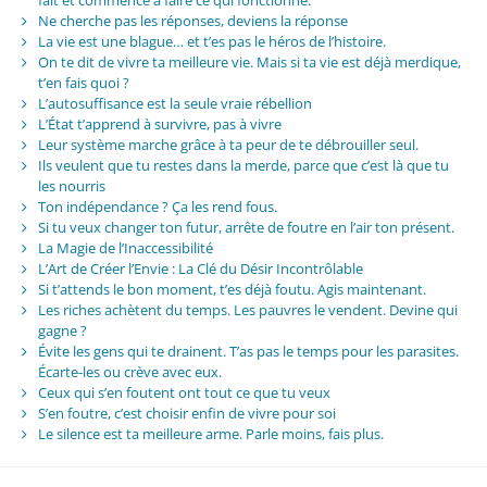
Ne cherche pas les réponses, deviens la réponse
La vie est une blague… et t’es pas le héros de l’histoire.
On te dit de vivre ta meilleure vie. Mais si ta vie est déjà merdique,
t’en fais quoi ?
L’autosuffisance est la seule vraie rébellion
L’État t’apprend à survivre, pas à vivre
Leur système marche grâce à ta peur de te débrouiller seul.
Ils veulent que tu restes dans la merde, parce que c’est là que tu
les nourris
Ton indépendance ? Ça les rend fous.
Si tu veux changer ton futur, arrête de foutre en l’air ton présent.
La Magie de l’Inaccessibilité
L’Art de Créer l’Envie : La Clé du Désir Incontrôlable
Si t’attends le bon moment, t’es déjà foutu. Agis maintenant.
Les riches achètent du temps. Les pauvres le vendent. Devine qui
gagne ?
Évite les gens qui te drainent. T’as pas le temps pour les parasites.
Écarte-les ou crève avec eux.
Ceux qui s’en foutent ont tout ce que tu veux
S’en foutre, c’est choisir enfin de vivre pour soi
Le silence est ta meilleure arme. Parle moins, fais plus.