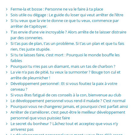
Ferme-la et bosse : Personne ne va le faire à ta place
Sois utile ou dégage : Le guide du loser qui veut arrêter de l’être
Si tu veux que la vie te donne ce que tu veux, commence par
arrêter de t’apitoyer.
T’as envie d’une vie incroyable ? Alors arrête de te laisser distraire
par des conneries.
Si t’as pas de plan, t’as un problème. Si t’as un plan et que tu fais
rien, t’es juste stupide.
Si tu te laisses faire, c’est mort : Pourquoi le monde bouffe les
faibles
Pourquoi tu n’es pas un diamant, mais un tas de charbon ?
La vie n’a pas de pitié, tu veux la surmonter ? Bouge ton cul et
arrête de pleurnicher !
Développement personnel : Et si vous foutiez la paix à votre
cerveau ?
Si vous êtes fatigué de ces conseils à la con, bienvenue au club
Le développement personnel vous rend-il malade ? C’est normal
Pourquoi vous ne changerez jamais, et pourquoi c’est parfait ainsi
Arrêter de s’améliorer, c’est peut-être le meilleur développement
personnel que vous puissiez faire
Le secret du bonheur ? Lâchez tout et acceptez que vous n’y
arriverez pas
Le développement personnel vous ment : vous êtes déjà assez