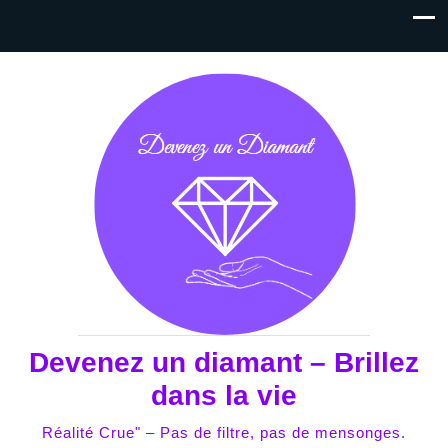
Devenez un diamant – Brillez
dans la vie
Réalité Crue" – Pas de filtre, pas de mensonges.