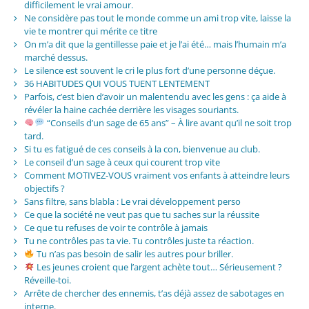
difficilement le vrai amour.
Ne considère pas tout le monde comme un ami trop vite, laisse la
vie te montrer qui mérite ce titre
On m’a dit que la gentillesse paie et je l’ai été… mais l’humain m’a
marché dessus.
Le silence est souvent le cri le plus fort d’une personne déçue.
36 HABITUDES QUI VOUS TUENT LENTEMENT
Parfois, c’est bien d’avoir un malentendu avec les gens : ça aide à
révéler la haine cachée derrière les visages souriants.
“Conseils d’un sage de 65 ans” – À lire avant qu’il ne soit trop
tard.
Si tu es fatigué de ces conseils à la con, bienvenue au club.
Le conseil d’un sage à ceux qui courent trop vite
Comment MOTIVEZ-VOUS vraiment vos enfants à atteindre leurs
objectifs ?
Sans filtre, sans blabla : Le vrai développement perso
Ce que la société ne veut pas que tu saches sur la réussite
Ce que tu refuses de voir te contrôle à jamais
Tu ne contrôles pas ta vie. Tu contrôles juste ta réaction.
Tu n’as pas besoin de salir les autres pour briller.
Les jeunes croient que l’argent achète tout… Sérieusement ?
Réveille-toi.
Arrête de chercher des ennemis, t’as déjà assez de sabotages en
interne.