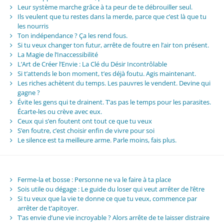
Leur système marche grâce à ta peur de te débrouiller seul.
Ils veulent que tu restes dans la merde, parce que c’est là que tu
les nourris
Ton indépendance ? Ça les rend fous.
Si tu veux changer ton futur, arrête de foutre en l’air ton présent.
La Magie de l’Inaccessibilité
L’Art de Créer l’Envie : La Clé du Désir Incontrôlable
Si t’attends le bon moment, t’es déjà foutu. Agis maintenant.
Les riches achètent du temps. Les pauvres le vendent. Devine qui
gagne ?
Évite les gens qui te drainent. T’as pas le temps pour les parasites.
Écarte-les ou crève avec eux.
Ceux qui s’en foutent ont tout ce que tu veux
S’en foutre, c’est choisir enfin de vivre pour soi
Le silence est ta meilleure arme. Parle moins, fais plus.
Ferme-la et bosse : Personne ne va le faire à ta place
Sois utile ou dégage : Le guide du loser qui veut arrêter de l’être
Si tu veux que la vie te donne ce que tu veux, commence par
arrêter de t’apitoyer.
T’as envie d’une vie incroyable ? Alors arrête de te laisser distraire