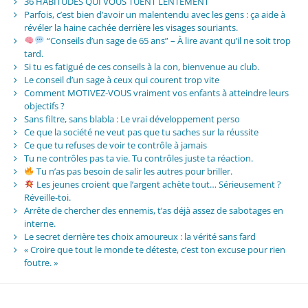
36 HABITUDES QUI VOUS TUENT LENTEMENT
Parfois, c’est bien d’avoir un malentendu avec les gens : ça aide à
révéler la haine cachée derrière les visages souriants.
“Conseils d’un sage de 65 ans” – À lire avant qu’il ne soit trop
tard.
Si tu es fatigué de ces conseils à la con, bienvenue au club.
Le conseil d’un sage à ceux qui courent trop vite
Comment MOTIVEZ-VOUS vraiment vos enfants à atteindre leurs
objectifs ?
Sans filtre, sans blabla : Le vrai développement perso
Ce que la société ne veut pas que tu saches sur la réussite
Ce que tu refuses de voir te contrôle à jamais
Tu ne contrôles pas ta vie. Tu contrôles juste ta réaction.
Tu n’as pas besoin de salir les autres pour briller.
Les jeunes croient que l’argent achète tout… Sérieusement ?
Réveille-toi.
Arrête de chercher des ennemis, t’as déjà assez de sabotages en
interne.
Le secret derrière tes choix amoureux : la vérité sans fard
« Croire que tout le monde te déteste, c’est ton excuse pour rien
foutre. »