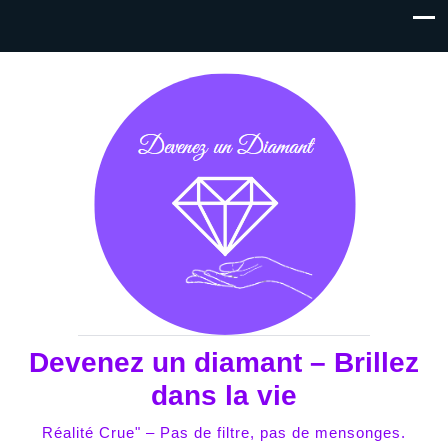
Devenez un diamant – Brillez
dans la vie
Réalité Crue" – Pas de filtre, pas de mensonges.