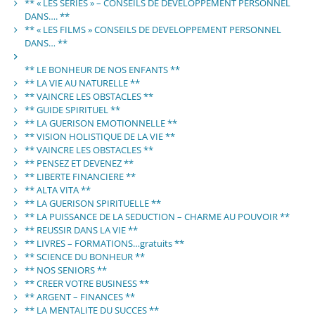
** « LES SERIES » – CONSEILS DE DEVELOPPEMENT PERSONNEL
DANS…. **
** « LES FILMS » CONSEILS DE DEVELOPPEMENT PERSONNEL
DANS… **
** LE BONHEUR DE NOS ENFANTS **
** LA VIE AU NATURELLE **
** VAINCRE LES OBSTACLES **
** GUIDE SPIRITUEL **
** LA GUERISON EMOTIONNELLE **
** VISION HOLISTIQUE DE LA VIE **
** VAINCRE LES OBSTACLES **
** PENSEZ ET DEVENEZ **
** LIBERTE FINANCIERE **
** ALTA VITA **
** LA GUERISON SPIRITUELLE **
** LA PUISSANCE DE LA SEDUCTION – CHARME AU POUVOIR **
** REUSSIR DANS LA VIE **
** LIVRES – FORMATIONS…gratuits **
** SCIENCE DU BONHEUR **
** NOS SENIORS **
** CREER VOTRE BUSINESS **
** ARGENT – FINANCES **
** LA MENTALITE DU SUCCES **