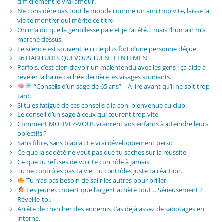
difficilement le vrai amour.
Ne considère pas tout le monde comme un ami trop vite, laisse la
vie te montrer qui mérite ce titre
On m’a dit que la gentillesse paie et je l’ai été… mais l’humain m’a
marché dessus.
Le silence est souvent le cri le plus fort d’une personne déçue.
36 HABITUDES QUI VOUS TUENT LENTEMENT
Parfois, c’est bien d’avoir un malentendu avec les gens : ça aide à
révéler la haine cachée derrière les visages souriants.
“Conseils d’un sage de 65 ans” – À lire avant qu’il ne soit trop
tard.
Si tu es fatigué de ces conseils à la con, bienvenue au club.
Le conseil d’un sage à ceux qui courent trop vite
Comment MOTIVEZ-VOUS vraiment vos enfants à atteindre leurs
objectifs ?
Sans filtre, sans blabla : Le vrai développement perso
Ce que la société ne veut pas que tu saches sur la réussite
Ce que tu refuses de voir te contrôle à jamais
Tu ne contrôles pas ta vie. Tu contrôles juste ta réaction.
Tu n’as pas besoin de salir les autres pour briller.
Les jeunes croient que l’argent achète tout… Sérieusement ?
Réveille-toi.
Arrête de chercher des ennemis, t’as déjà assez de sabotages en
interne.