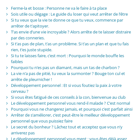
Ferme-la et bosse : Personne ne va le faire à ta place
Sois utile ou dégage : Le guide du loser qui veut arrêter de l’être
Si tu veux que la vie te donne ce que tu veux, commence par
arrêter de t’apitoyer.
T’as envie d’une vie incroyable ? Alors arrête de te laisser distraire
par des conneries.
Si t’as pas de plan, t’as un problème. Si t’as un plan et que tu fais
rien, t’es juste stupide.
Si tu te laisses faire, c’est mort : Pourquoi le monde bouffe les
faibles
Pourquoi tu n’es pas un diamant, mais un tas de charbon ?
La vie n’a pas de pitié, tu veux la surmonter ? Bouge ton cul et
arrête de pleurnicher !
Développement personnel : Et si vous foutiez la paix à votre
cerveau ?
Si vous êtes fatigué de ces conseils à la con, bienvenue au club
Le développement personnel vous rend-il malade ? C’est normal
Pourquoi vous ne changerez jamais, et pourquoi c’est parfait ainsi
Arrêter de s’améliorer, c’est peut-être le meilleur développement
personnel que vous puissiez faire
Le secret du bonheur ? Lâchez tout et acceptez que vous n’y
arriverez pas
Le développement personnel vous ment : vous êtes déjà assez