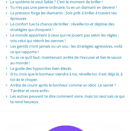
Le système te veut faible ? C’est le moment de briller !
Tu n’es pas une pierre ordinaire, tu es un diamant en devenir !
La pression forge les diamants : Sois prêt à briller à travers tes
épreuves
Le confort tue ta chance de briller : réveille-toi et déploie des
stratégies qui choquent !
Le monde appartient à ceux qui ne jouent pas selon les règles :
sois celui qui réécrit les siennes !
Les gentils n’ont jamais vu un sou : les stratégies agressives, voilà
ce qui rapporte !
Tu as ce qu’il faut, maintenant arrête de t’excuser et fais-le savoir
au monde !
Le guide des hypocrites bien élevés
Si tu crois que le bonheur viendra à toi, réveille-toi. Il est déjà là, à
toi de le choper.
Arrête de courir après le bonheur comme un idiot. Le secret ?
T’arrêter et vivre enfin.
Les autres peuvent te dire comment vivre, mais toi seul sais ce qui
te rend heureux.