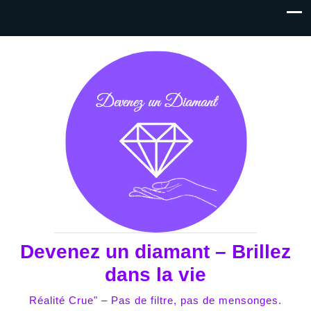
Devenez un diamant – Brillez
dans la vie
Réalité Crue" – Pas de filtre, pas de mensonges.