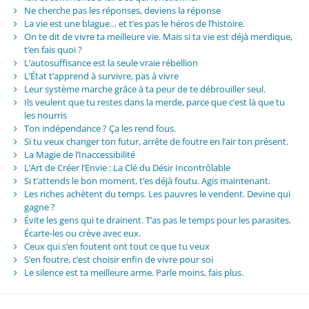
Ne cherche pas les réponses, deviens la réponse
La vie est une blague… et t’es pas le héros de l’histoire.
On te dit de vivre ta meilleure vie. Mais si ta vie est déjà merdique,
t’en fais quoi ?
L’autosuffisance est la seule vraie rébellion
L’État t’apprend à survivre, pas à vivre
Leur système marche grâce à ta peur de te débrouiller seul.
Ils veulent que tu restes dans la merde, parce que c’est là que tu
les nourris
Ton indépendance ? Ça les rend fous.
Si tu veux changer ton futur, arrête de foutre en l’air ton présent.
La Magie de l’Inaccessibilité
L’Art de Créer l’Envie : La Clé du Désir Incontrôlable
Si t’attends le bon moment, t’es déjà foutu. Agis maintenant.
Les riches achètent du temps. Les pauvres le vendent. Devine qui
gagne ?
Évite les gens qui te drainent. T’as pas le temps pour les parasites.
Écarte-les ou crève avec eux.
Ceux qui s’en foutent ont tout ce que tu veux
S’en foutre, c’est choisir enfin de vivre pour soi
Le silence est ta meilleure arme. Parle moins, fais plus.