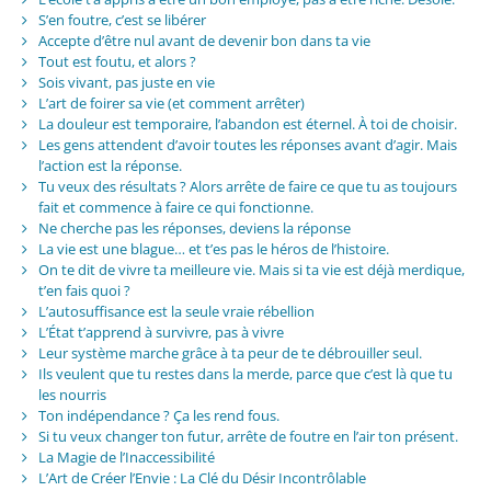
S’en foutre, c’est se libérer
Accepte d’être nul avant de devenir bon dans ta vie
Tout est foutu, et alors ?
Sois vivant, pas juste en vie
L’art de foirer sa vie (et comment arrêter)
La douleur est temporaire, l’abandon est éternel. À toi de choisir.
Les gens attendent d’avoir toutes les réponses avant d’agir. Mais
l’action est la réponse.
Tu veux des résultats ? Alors arrête de faire ce que tu as toujours
fait et commence à faire ce qui fonctionne.
Ne cherche pas les réponses, deviens la réponse
La vie est une blague… et t’es pas le héros de l’histoire.
On te dit de vivre ta meilleure vie. Mais si ta vie est déjà merdique,
t’en fais quoi ?
L’autosuffisance est la seule vraie rébellion
L’État t’apprend à survivre, pas à vivre
Leur système marche grâce à ta peur de te débrouiller seul.
Ils veulent que tu restes dans la merde, parce que c’est là que tu
les nourris
Ton indépendance ? Ça les rend fous.
Si tu veux changer ton futur, arrête de foutre en l’air ton présent.
La Magie de l’Inaccessibilité
L’Art de Créer l’Envie : La Clé du Désir Incontrôlable