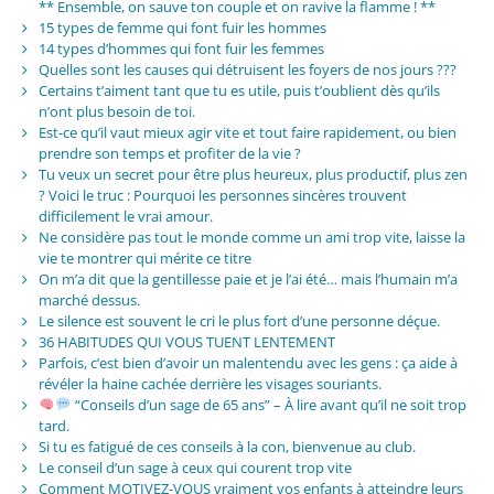
** Ensemble, on sauve ton couple et on ravive la flamme ! **
15 types de femme qui font fuir les hommes
14 types d’hommes qui font fuir les femmes
Quelles sont les causes qui détruisent les foyers de nos jours ???
Certains t’aiment tant que tu es utile, puis t’oublient dès qu’ils
n’ont plus besoin de toi.
Est-ce qu’il vaut mieux agir vite et tout faire rapidement, ou bien
prendre son temps et profiter de la vie ?
Tu veux un secret pour être plus heureux, plus productif, plus zen
? Voici le truc : Pourquoi les personnes sincères trouvent
difficilement le vrai amour.
Ne considère pas tout le monde comme un ami trop vite, laisse la
vie te montrer qui mérite ce titre
On m’a dit que la gentillesse paie et je l’ai été… mais l’humain m’a
marché dessus.
Le silence est souvent le cri le plus fort d’une personne déçue.
36 HABITUDES QUI VOUS TUENT LENTEMENT
Parfois, c’est bien d’avoir un malentendu avec les gens : ça aide à
révéler la haine cachée derrière les visages souriants.
“Conseils d’un sage de 65 ans” – À lire avant qu’il ne soit trop
tard.
Si tu es fatigué de ces conseils à la con, bienvenue au club.
Le conseil d’un sage à ceux qui courent trop vite
Comment MOTIVEZ-VOUS vraiment vos enfants à atteindre leurs