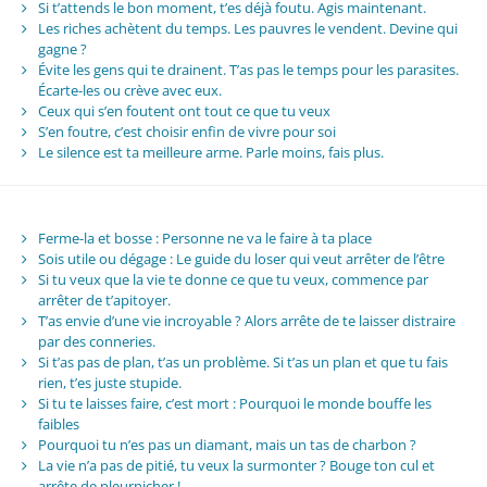
Si t’attends le bon moment, t’es déjà foutu. Agis maintenant.
Les riches achètent du temps. Les pauvres le vendent. Devine qui
gagne ?
Évite les gens qui te drainent. T’as pas le temps pour les parasites.
Écarte-les ou crève avec eux.
Ceux qui s’en foutent ont tout ce que tu veux
S’en foutre, c’est choisir enfin de vivre pour soi
Le silence est ta meilleure arme. Parle moins, fais plus.
Ferme-la et bosse : Personne ne va le faire à ta place
Sois utile ou dégage : Le guide du loser qui veut arrêter de l’être
Si tu veux que la vie te donne ce que tu veux, commence par
arrêter de t’apitoyer.
T’as envie d’une vie incroyable ? Alors arrête de te laisser distraire
par des conneries.
Si t’as pas de plan, t’as un problème. Si t’as un plan et que tu fais
rien, t’es juste stupide.
Si tu te laisses faire, c’est mort : Pourquoi le monde bouffe les
faibles
Pourquoi tu n’es pas un diamant, mais un tas de charbon ?
La vie n’a pas de pitié, tu veux la surmonter ? Bouge ton cul et
arrête de pleurnicher !