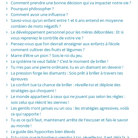
Comment prendre une bonne décision qui va impacter notre vie ?
Pourquoi philosopher ?
Comment avoir une influence ?
Savez-vous qu’un enfant entre 1 et 6 ans entend en moyenne
combien de mots négatifs ?
Le développement personnel pour les mères débordées : Et si
vous repreniez le contrôle de votre vie ?
Pensez-vous que l’on devrait enseigner aux enfants à l’école
comment cultiver des fruits et légumes ?
Marre d’être un pion ? Sois le roi du jeu.
Le système te veut faible ? C’est le moment de briller !
Tu n’es pas une pierre ordinaire, tu es un diamant en devenir !
La pression forge les diamants : Sois prêt à briller à travers tes
épreuves
Le confort tue ta chance de briller : réveille-toi et déploie des
stratégies qui choquent !
Le monde appartient à ceux qui ne jouent pas selon les règles :
sois celui qui réécrit les siennes !
Les gentils n’ont jamais vu un sou : les stratégies agressives, voilà
ce qui rapporte !
Tu as ce qu’il faut, maintenant arrête de t’excuser et fais-le savoir
au monde !
Le guide des hypocrites bien élevés
Si tu crois que le bonheur viendra à toi, réveille-toi. Il est déjà là, à