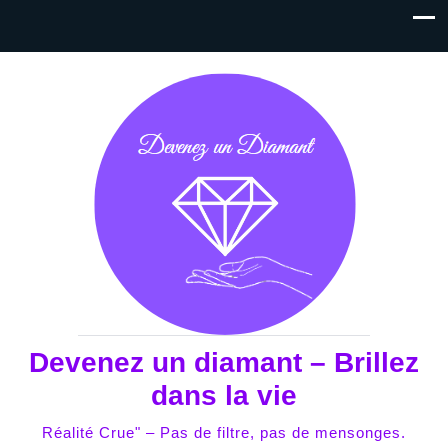
Devenez un diamant – Brillez
dans la vie
Réalité Crue" – Pas de filtre, pas de mensonges.