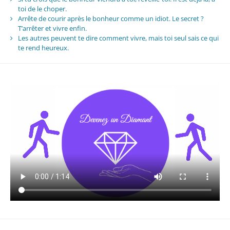
toi de le choper.
Arrête de courir après le bonheur comme un idiot. Le secret ?
T’arrêter et vivre enfin.
Les autres peuvent te dire comment vivre, mais toi seul sais ce qui
te rend heureux.