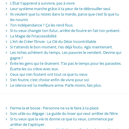
L’État t’apprend à survivre, pas à vivre
Leur système marche grâce à ta peur de te débrouiller seul.
Ils veulent que tu restes dans la merde, parce que c’est là que tu
les nourris
Ton indépendance ? Ça les rend fous.
Si tu veux changer ton futur, arrête de foutre en l’air ton présent.
La Magie de l’Inaccessibilité
L’Art de Créer l’Envie : La Clé du Désir Incontrôlable
Si t’attends le bon moment, t’es déjà foutu. Agis maintenant.
Les riches achètent du temps. Les pauvres le vendent. Devine qui
gagne ?
Évite les gens qui te drainent. T’as pas le temps pour les parasites.
Écarte-les ou crève avec eux.
Ceux qui s’en foutent ont tout ce que tu veux
S’en foutre, c’est choisir enfin de vivre pour soi
Le silence est ta meilleure arme. Parle moins, fais plus.
Ferme-la et bosse : Personne ne va le faire à ta place
Sois utile ou dégage : Le guide du loser qui veut arrêter de l’être
Si tu veux que la vie te donne ce que tu veux, commence par
arrêter de t’apitoyer.