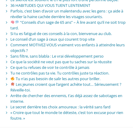
36 HABITUDES QUI VOUS TUENT LENTEMENT
Parfois, c’est bien d’avoir un malentendu avec les gens : ça aide à
révéler la haine cachée derrière les visages souriants.
“Conseils d’un sage de 65 ans” – À lire avant qu’il ne soit trop
tard.
Si tu es fatigué de ces conseils à la con, bienvenue au club.
Le conseil d’un sage à ceux qui courent trop vite
Comment MOTIVEZ-VOUS vraiment vos enfants à atteindre leurs
objectifs ?
Sans filtre, sans blabla : Le vrai développement perso
Ce que la société ne veut pas que tu saches sur la réussite
Ce que tu refuses de voir te contrôle à jamais
Tu ne contrôles pas ta vie. Tu contrôles juste ta réaction.
Tu n’as pas besoin de salir les autres pour briller.
Les jeunes croient que l’argent achète tout… Sérieusement ?
Réveille-toi.
Arrête de chercher des ennemis, t’as déjà assez de sabotages en
interne.
Le secret derrière tes choix amoureux : la vérité sans fard
« Croire que tout le monde te déteste, c’est ton excuse pour rien
foutre. »