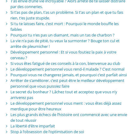
T’as envie d’une vie incroyable ? Alors arrête de te laisser distraire
par des conneries.
Si t’as pas de plan, t’as un problème. Si t’as un plan et que tu fais
rien, t’es juste stupide.
Si tu te laisses faire, c’est mort : Pourquoi le monde bouffe les
faibles
Pourquoi tu n’es pas un diamant, mais un tas de charbon ?
La vie n’a pas de pitié, tu veux la surmonter ? Bouge ton cul et
arrête de pleurnicher !
Développement personnel : Et si vous foutiez la paix à votre
cerveau ?
Si vous êtes fatigué de ces conseils à la con, bienvenue au club
Le développement personnel vous rend-il malade ? C’est normal
Pourquoi vous ne changerez jamais, et pourquoi c’est parfait ainsi
Arrêter de s’améliorer, c’est peut-être le meilleur développement
personnel que vous puissiez faire
Le secret du bonheur ? Lâchez tout et acceptez que vous n’y
arriverez pas
Le développement personnel vous ment : vous êtes déjà assez
merdique pour être heureux
Les plus grands échecs de l’histoire ont commencé avec une envie
de tout réussir
La liberté d’être imparfait
Stop à l’obsession de l’optimisation de soi