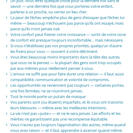
Un jour, vous ferez quelque chose pour la dernière fois sans le
savoir — une dernière fois que vous porterez votre enfant,
parlerez à un proche, ou verrez un lieu cher.
La peur de l’échec empêche plus de gens d’essayer que l’échec lui-
même — beaucoup n’échouent pas parce qu’ils ont essayé, mais
parce qu’ils n’ont jamais osé.
Votre confort peut freiner votre croissance — sortir de votre zone
de confort est presque toujours inconfortable… mais nécessaire.
Si vous n’établissez pas vos propres priorités, quelqu’un d’autre
les fixera pour vous — souvent à votre détriment.
Vous êtes beaucoup moins importants dans la tête des autres
que vous ne le pensez — la plupart des gens sont trop occupés
par eux-mêmes pour réellement penser à vous.
L’amour ne suffit pas pour faire durer une relation — il faut aussi
compatibilité, communication et volonté de compromis.
Les opportunités ne reviennent pas toujours — certaines portes,
une fois fermées, ne se rouvriront jamais.
Tout le monde porte un putain de masque
Vos parents sont (ou étaient) imparfaits, et ils vous ont transmis
leurs blessures — même avec les meilleures intentions.
La vie n’est pas « juste » — et ne le sera jamais. Les efforts et les
mérites ne garantissent pas une récompense équitable.
Vous n’aurez pas toujours l’approbation des autres, même quand
vous avez raison — et il faut apprendre à avancer quand même.