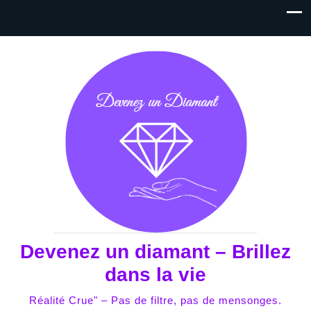
Devenez un diamant – Brillez
dans la vie
Réalité Crue" – Pas de filtre, pas de mensonges.