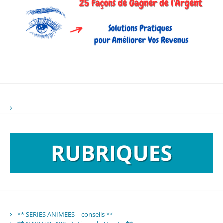
** SERIES ANIMEES – conseils **