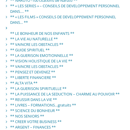
** NARUTO -100 citations de Naruto **
** « LES SERIES » – CONSEILS DE DEVELOPPEMENT PERSONNEL
DANS…. **
** « LES FILMS » CONSEILS DE DEVELOPPEMENT PERSONNEL
DANS… **
** LE BONHEUR DE NOS ENFANTS **
** LA VIE AU NATURELLE **
** VAINCRE LES OBSTACLES **
** GUIDE SPIRITUEL **
** LA GUERISON EMOTIONNELLE **
** VISION HOLISTIQUE DE LA VIE **
** VAINCRE LES OBSTACLES **
** PENSEZ ET DEVENEZ **
** LIBERTE FINANCIERE **
** ALTA VITA **
** LA GUERISON SPIRITUELLE **
** LA PUISSANCE DE LA SEDUCTION – CHARME AU POUVOIR **
** REUSSIR DANS LA VIE **
** LIVRES – FORMATIONS…gratuits **
** SCIENCE DU BONHEUR **
** NOS SENIORS **
** CREER VOTRE BUSINESS **
** ARGENT – FINANCES **