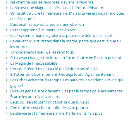
Ne cherche pas les réponses, deviens la réponse
La vie est une blague… et t’es pas le héros de l’histoire.
On te dit de vivre ta meilleure vie. Mais si ta vie est déjà merdique,
t’en fais quoi ?
L’autosuffisance est la seule vraie rébellion
L’État t’apprend à survivre, pas à vivre
Leur système marche grâce à ta peur de te débrouiller seul.
Ils veulent que tu restes dans la merde, parce que c’est là que tu
les nourris
Ton indépendance ? Ça les rend fous.
Si tu veux changer ton futur, arrête de foutre en l’air ton présent.
La Magie de l’Inaccessibilité
L’Art de Créer l’Envie : La Clé du Désir Incontrôlable
Si t’attends le bon moment, t’es déjà foutu. Agis maintenant.
Les riches achètent du temps. Les pauvres le vendent. Devine qui
gagne ?
Évite les gens qui te drainent. T’as pas le temps pour les parasites.
Écarte-les ou crève avec eux.
Ceux qui s’en foutent ont tout ce que tu veux
S’en foutre, c’est choisir enfin de vivre pour soi
Le silence est ta meilleure arme. Parle moins, fais plus.