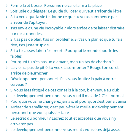
Ferme-la et bosse : Personne ne va le faire à ta place
Sois utile ou dégage : Le guide du loser qui veut arrêter de l’être
Si tu veux que la vie te donne ce que tu veux, commence par
arrêter de t’apitoyer.
T’as envie d’une vie incroyable ? Alors arrête de te laisser distraire
par des conneries.
Si t’as pas de plan, t’as un problème. Si t’as un plan et que tu fais
rien, t’es juste stupide.
Si tu te laisses faire, c’est mort : Pourquoi le monde bouffe les
faibles
Pourquoi tu n’es pas un diamant, mais un tas de charbon ?
La vie n’a pas de pitié, tu veux la surmonter ? Bouge ton cul et
arrête de pleurnicher !
Développement personnel : Et si vous foutiez la paix à votre
cerveau ?
Si vous êtes fatigué de ces conseils à la con, bienvenue au club
Le développement personnel vous rend-il malade ? C’est normal
Pourquoi vous ne changerez jamais, et pourquoi c’est parfait ainsi
Arrêter de s’améliorer, c’est peut-être le meilleur développement
personnel que vous puissiez faire
Le secret du bonheur ? Lâchez tout et acceptez que vous n’y
arriverez pas
Le développement personnel vous ment : vous êtes déjà assez