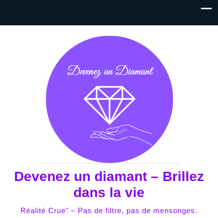
Devenez un diamant – Brillez
dans la vie
Réalité Crue" – Pas de filtre, pas de mensonges.