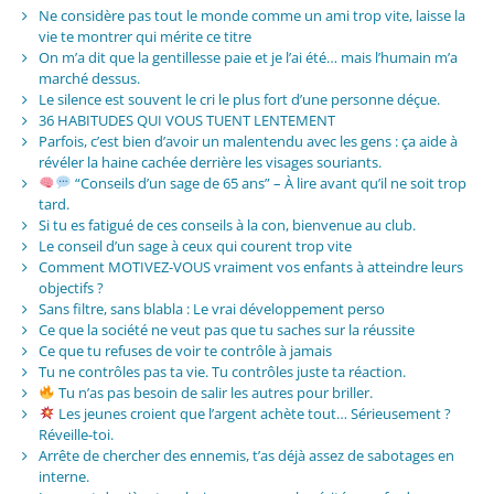
Ne considère pas tout le monde comme un ami trop vite, laisse la
vie te montrer qui mérite ce titre
On m’a dit que la gentillesse paie et je l’ai été… mais l’humain m’a
marché dessus.
Le silence est souvent le cri le plus fort d’une personne déçue.
36 HABITUDES QUI VOUS TUENT LENTEMENT
Parfois, c’est bien d’avoir un malentendu avec les gens : ça aide à
révéler la haine cachée derrière les visages souriants.
“Conseils d’un sage de 65 ans” – À lire avant qu’il ne soit trop
tard.
Si tu es fatigué de ces conseils à la con, bienvenue au club.
Le conseil d’un sage à ceux qui courent trop vite
Comment MOTIVEZ-VOUS vraiment vos enfants à atteindre leurs
objectifs ?
Sans filtre, sans blabla : Le vrai développement perso
Ce que la société ne veut pas que tu saches sur la réussite
Ce que tu refuses de voir te contrôle à jamais
Tu ne contrôles pas ta vie. Tu contrôles juste ta réaction.
Tu n’as pas besoin de salir les autres pour briller.
Les jeunes croient que l’argent achète tout… Sérieusement ?
Réveille-toi.
Arrête de chercher des ennemis, t’as déjà assez de sabotages en
interne.