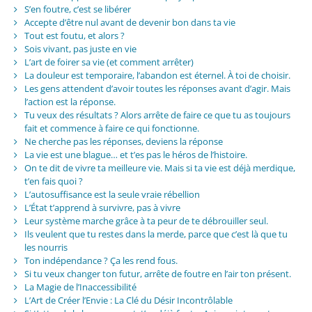
S’en foutre, c’est se libérer
Accepte d’être nul avant de devenir bon dans ta vie
Tout est foutu, et alors ?
Sois vivant, pas juste en vie
L’art de foirer sa vie (et comment arrêter)
La douleur est temporaire, l’abandon est éternel. À toi de choisir.
Les gens attendent d’avoir toutes les réponses avant d’agir. Mais
l’action est la réponse.
Tu veux des résultats ? Alors arrête de faire ce que tu as toujours
fait et commence à faire ce qui fonctionne.
Ne cherche pas les réponses, deviens la réponse
La vie est une blague… et t’es pas le héros de l’histoire.
On te dit de vivre ta meilleure vie. Mais si ta vie est déjà merdique,
t’en fais quoi ?
L’autosuffisance est la seule vraie rébellion
L’État t’apprend à survivre, pas à vivre
Leur système marche grâce à ta peur de te débrouiller seul.
Ils veulent que tu restes dans la merde, parce que c’est là que tu
les nourris
Ton indépendance ? Ça les rend fous.
Si tu veux changer ton futur, arrête de foutre en l’air ton présent.
La Magie de l’Inaccessibilité
L’Art de Créer l’Envie : La Clé du Désir Incontrôlable