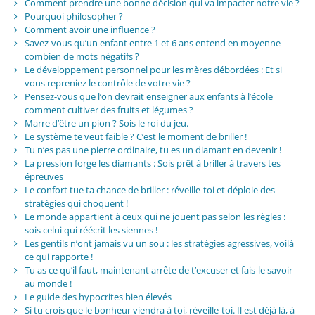
Comment prendre une bonne décision qui va impacter notre vie ?
Pourquoi philosopher ?
Comment avoir une influence ?
Savez-vous qu’un enfant entre 1 et 6 ans entend en moyenne
combien de mots négatifs ?
Le développement personnel pour les mères débordées : Et si
vous repreniez le contrôle de votre vie ?
Pensez-vous que l’on devrait enseigner aux enfants à l’école
comment cultiver des fruits et légumes ?
Marre d’être un pion ? Sois le roi du jeu.
Le système te veut faible ? C’est le moment de briller !
Tu n’es pas une pierre ordinaire, tu es un diamant en devenir !
La pression forge les diamants : Sois prêt à briller à travers tes
épreuves
Le confort tue ta chance de briller : réveille-toi et déploie des
stratégies qui choquent !
Le monde appartient à ceux qui ne jouent pas selon les règles :
sois celui qui réécrit les siennes !
Les gentils n’ont jamais vu un sou : les stratégies agressives, voilà
ce qui rapporte !
Tu as ce qu’il faut, maintenant arrête de t’excuser et fais-le savoir
au monde !
Le guide des hypocrites bien élevés
Si tu crois que le bonheur viendra à toi, réveille-toi. Il est déjà là, à