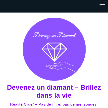
Devenez un diamant – Brillez
dans la vie
Réalité Crue" – Pas de filtre, pas de mensonges.