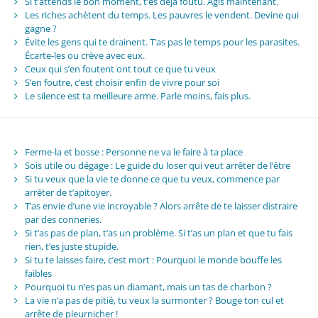
Si t’attends le bon moment, t’es déjà foutu. Agis maintenant.
Les riches achètent du temps. Les pauvres le vendent. Devine qui
gagne ?
Évite les gens qui te drainent. T’as pas le temps pour les parasites.
Écarte-les ou crève avec eux.
Ceux qui s’en foutent ont tout ce que tu veux
S’en foutre, c’est choisir enfin de vivre pour soi
Le silence est ta meilleure arme. Parle moins, fais plus.
Ferme-la et bosse : Personne ne va le faire à ta place
Sois utile ou dégage : Le guide du loser qui veut arrêter de l’être
Si tu veux que la vie te donne ce que tu veux, commence par
arrêter de t’apitoyer.
T’as envie d’une vie incroyable ? Alors arrête de te laisser distraire
par des conneries.
Si t’as pas de plan, t’as un problème. Si t’as un plan et que tu fais
rien, t’es juste stupide.
Si tu te laisses faire, c’est mort : Pourquoi le monde bouffe les
faibles
Pourquoi tu n’es pas un diamant, mais un tas de charbon ?
La vie n’a pas de pitié, tu veux la surmonter ? Bouge ton cul et
arrête de pleurnicher !