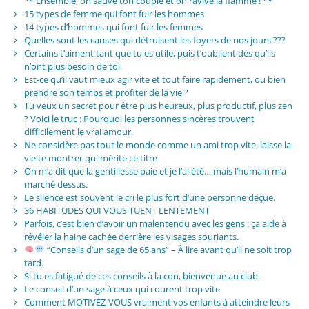
** Ensemble, on sauve ton couple et on ravive la flamme ! **
15 types de femme qui font fuir les hommes
14 types d’hommes qui font fuir les femmes
Quelles sont les causes qui détruisent les foyers de nos jours ???
Certains t’aiment tant que tu es utile, puis t’oublient dès qu’ils
n’ont plus besoin de toi.
Est-ce qu’il vaut mieux agir vite et tout faire rapidement, ou bien
prendre son temps et profiter de la vie ?
Tu veux un secret pour être plus heureux, plus productif, plus zen
? Voici le truc : Pourquoi les personnes sincères trouvent
difficilement le vrai amour.
Ne considère pas tout le monde comme un ami trop vite, laisse la
vie te montrer qui mérite ce titre
On m’a dit que la gentillesse paie et je l’ai été… mais l’humain m’a
marché dessus.
Le silence est souvent le cri le plus fort d’une personne déçue.
36 HABITUDES QUI VOUS TUENT LENTEMENT
Parfois, c’est bien d’avoir un malentendu avec les gens : ça aide à
révéler la haine cachée derrière les visages souriants.
“Conseils d’un sage de 65 ans” – À lire avant qu’il ne soit trop
tard.
Si tu es fatigué de ces conseils à la con, bienvenue au club.
Le conseil d’un sage à ceux qui courent trop vite
Comment MOTIVEZ-VOUS vraiment vos enfants à atteindre leurs