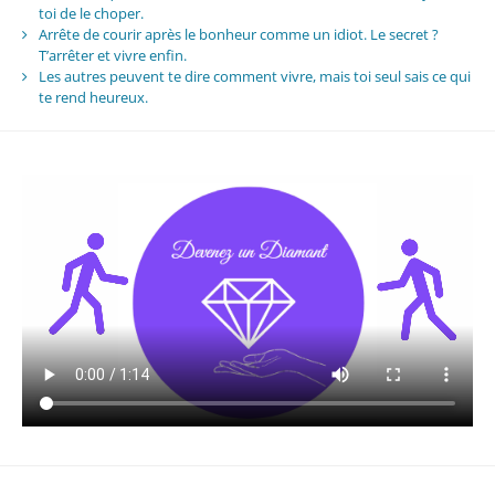
toi de le choper.
Arrête de courir après le bonheur comme un idiot. Le secret ?
T’arrêter et vivre enfin.
Les autres peuvent te dire comment vivre, mais toi seul sais ce qui
te rend heureux.