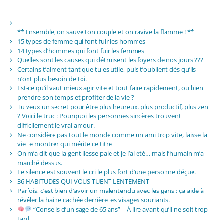
** Ensemble, on sauve ton couple et on ravive la flamme ! **
15 types de femme qui font fuir les hommes
14 types d’hommes qui font fuir les femmes
Quelles sont les causes qui détruisent les foyers de nos jours ???
Certains t’aiment tant que tu es utile, puis t’oublient dès qu’ils
n’ont plus besoin de toi.
Est-ce qu’il vaut mieux agir vite et tout faire rapidement, ou bien
prendre son temps et profiter de la vie ?
Tu veux un secret pour être plus heureux, plus productif, plus zen
? Voici le truc : Pourquoi les personnes sincères trouvent
difficilement le vrai amour.
Ne considère pas tout le monde comme un ami trop vite, laisse la
vie te montrer qui mérite ce titre
On m’a dit que la gentillesse paie et je l’ai été… mais l’humain m’a
marché dessus.
Le silence est souvent le cri le plus fort d’une personne déçue.
36 HABITUDES QUI VOUS TUENT LENTEMENT
Parfois, c’est bien d’avoir un malentendu avec les gens : ça aide à
révéler la haine cachée derrière les visages souriants.
“Conseils d’un sage de 65 ans” – À lire avant qu’il ne soit trop
tard.