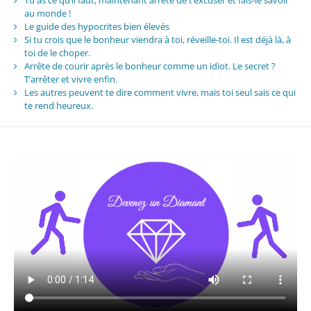
Tu as ce qu’il faut, maintenant arrête de t’excuser et fais-le savoir
au monde !
Le guide des hypocrites bien élevés
Si tu crois que le bonheur viendra à toi, réveille-toi. Il est déjà là, à
toi de le choper.
Arrête de courir après le bonheur comme un idiot. Le secret ?
T’arrêter et vivre enfin.
Les autres peuvent te dire comment vivre, mais toi seul sais ce qui
te rend heureux.