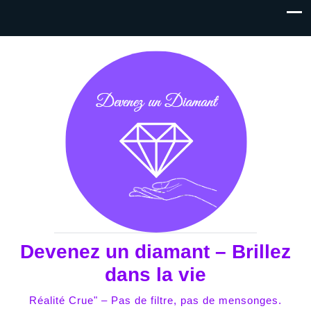
Devenez un diamant – Brillez
dans la vie
Réalité Crue" – Pas de filtre, pas de mensonges.