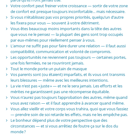
parce qu’ils n’ont jamais osé.
Votre confort peut freiner votre croissance — sortir de votre zone
de confort est presque toujours inconfortable… mais nécessaire.
Si vous n’établissez pas vos propres priorités, quelqu’un d’autre
les fixera pour vous — souvent à votre détriment.
Vous êtes beaucoup moins importants dans la tête des autres
que vous ne le pensez — la plupart des gens sont trop occupés
par eux-mêmes pour réellement penser à vous.
L’amour ne suffit pas pour faire durer une relation — il faut aussi
compatibilité, communication et volonté de compromis.
Les opportunités ne reviennent pas toujours — certaines portes,
une fois fermées, ne se rouvriront jamais.
Tout le monde porte un putain de masque
Vos parents sont (ou étaient) imparfaits, et ils vous ont transmis
leurs blessures — même avec les meilleures intentions.
La vie n’est pas « juste » — et ne le sera jamais. Les efforts et les
mérites ne garantissent pas une récompense équitable.
Vous n’aurez pas toujours l’approbation des autres, même quand
vous avez raison — et il faut apprendre à avancer quand même.
Vous allez vieillir et votre corps vous trahira, quoi que vous fassiez
— prendre soin de soi retarde les effets, mais ne les empêche pas.
Le bonheur dépend plus de votre perspective que des
circonstances — et si vous arrêtiez de foutre ça sur le dos du
monde ?