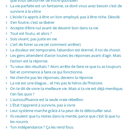
que vous détourner de votre quotidien
La vie parfaite est un fantasme, ce dont vous avez besoin c’est de
survivre à la vôtre
L’école t’a appris à être un bon employé, pas à être riche. Désolé.
S’en foutre, c’est se libérer
Accepte d’être nul avant de devenir bon dans ta vie
Tout est foutu, et alors ?
Sois vivant, pas juste en vie
L’art de foirer sa vie (et comment arrêter)
La douleur est temporaire, l’abandon est éternel. À toi de choisir.
Les gens attendent d’avoir toutes les réponses avant d’agir. Mais
l’action est la réponse.
Tu veux des résultats ? Alors arrête de faire ce que tu as toujours
fait et commence à faire ce qui fonctionne.
Ne cherche pas les réponses, deviens la réponse
La vie est une blague… et t’es pas le héros de l’histoire.
On te dit de vivre ta meilleure vie. Mais si ta vie est déjà merdique,
t’en fais quoi ?
L’autosuffisance est la seule vraie rébellion
L’État t’apprend à survivre, pas à vivre
Leur système marche grâce à ta peur de te débrouiller seul.
Ils veulent que tu restes dans la merde, parce que c’est là que tu
les nourris
Ton indépendance ? Ça les rend fous.