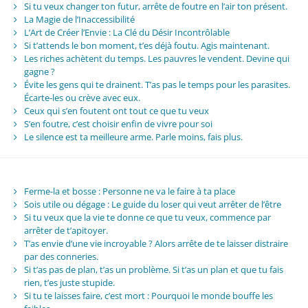
Si tu veux changer ton futur, arrête de foutre en l’air ton présent.
La Magie de l’Inaccessibilité
L’Art de Créer l’Envie : La Clé du Désir Incontrôlable
Si t’attends le bon moment, t’es déjà foutu. Agis maintenant.
Les riches achètent du temps. Les pauvres le vendent. Devine qui
gagne ?
Évite les gens qui te drainent. T’as pas le temps pour les parasites.
Écarte-les ou crève avec eux.
Ceux qui s’en foutent ont tout ce que tu veux
S’en foutre, c’est choisir enfin de vivre pour soi
Le silence est ta meilleure arme. Parle moins, fais plus.
Ferme-la et bosse : Personne ne va le faire à ta place
Sois utile ou dégage : Le guide du loser qui veut arrêter de l’être
Si tu veux que la vie te donne ce que tu veux, commence par
arrêter de t’apitoyer.
T’as envie d’une vie incroyable ? Alors arrête de te laisser distraire
par des conneries.
Si t’as pas de plan, t’as un problème. Si t’as un plan et que tu fais
rien, t’es juste stupide.
Si tu te laisses faire, c’est mort : Pourquoi le monde bouffe les