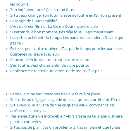
les nourris
Ton indépendance ? Ça les rend fous.
Si tu veux changer ton futur, arrête de foutre en l’air ton présent.
La Magie de l’Inaccessibilité
L’Art de Créer l’Envie : La Clé du Désir Incontrôlable
Si t’attends le bon moment, t’es déjà foutu. Agis maintenant.
Les riches achètent du temps. Les pauvres le vendent. Devine qui
gagne ?
Évite les gens qui te drainent. T’as pas le temps pour les parasites.
Écarte-les ou crève avec eux.
Ceux qui s’en foutent ont tout ce que tu veux
S’en foutre, c’est choisir enfin de vivre pour soi
Le silence est ta meilleure arme. Parle moins, fais plus.
Ferme-la et bosse : Personne ne va le faire à ta place
Sois utile ou dégage : Le guide du loser qui veut arrêter de l’être
Si tu veux que la vie te donne ce que tu veux, commence par
arrêter de t’apitoyer.
T’as envie d’une vie incroyable ? Alors arrête de te laisser distraire
par des conneries.
Si t’as pas de plan, t’as un problème. Si t’as un plan et que tu fais