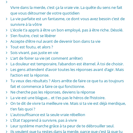
Vivre dans la merde, c’est ça la vraie vie. La quête du sens ne fait
que vous détourner de votre quotidien
La vie parfaite est un fantasme, ce dont vous avez besoin c’est de
survivre à la vôtre
L’école t’a appris à être un bon employé, pas à être riche. Désolé.
S’en foutre, c’est se libérer
Accepte d’être nul avant de devenir bon dans ta vie
Tout est foutu, et alors ?
Sois vivant, pas juste en vie
L’art de foirer sa vie (et comment arrêter)
La douleur est temporaire, l’abandon est éternel. À toi de choisir.
Les gens attendent d’avoir toutes les réponses avant d’agir. Mais
l’action est la réponse.
Tu veux des résultats ? Alors arrête de faire ce que tu as toujours
fait et commence à faire ce qui fonctionne.
Ne cherche pas les réponses, deviens la réponse
La vie est une blague… et t’es pas le héros de l’histoire.
On te dit de vivre ta meilleure vie. Mais si ta vie est déjà merdique,
t’en fais quoi ?
L’autosuffisance est la seule vraie rébellion
L’État t’apprend à survivre, pas à vivre
Leur système marche grâce à ta peur de te débrouiller seul.
Ils veulent que tu restes dans la merde, parce que c’est là que tu