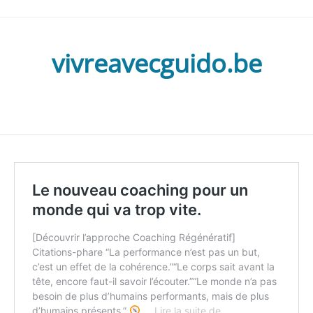
vivreavecguido.be