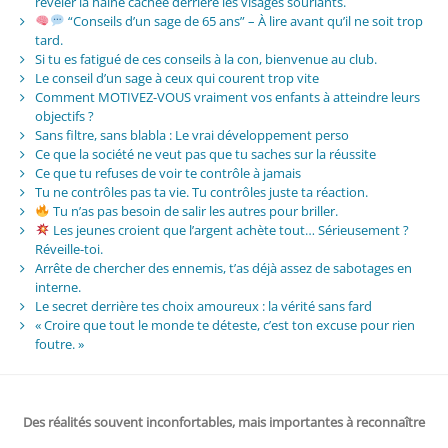
révéler la haine cachée derrière les visages souriants.
“Conseils d’un sage de 65 ans” – À lire avant qu’il ne soit trop
tard.
Si tu es fatigué de ces conseils à la con, bienvenue au club.
Le conseil d’un sage à ceux qui courent trop vite
Comment MOTIVEZ-VOUS vraiment vos enfants à atteindre leurs
objectifs ?
Sans filtre, sans blabla : Le vrai développement perso
Ce que la société ne veut pas que tu saches sur la réussite
Ce que tu refuses de voir te contrôle à jamais
Tu ne contrôles pas ta vie. Tu contrôles juste ta réaction.
Tu n’as pas besoin de salir les autres pour briller.
Les jeunes croient que l’argent achète tout… Sérieusement ?
Réveille-toi.
Arrête de chercher des ennemis, t’as déjà assez de sabotages en
interne.
Le secret derrière tes choix amoureux : la vérité sans fard
« Croire que tout le monde te déteste, c’est ton excuse pour rien
foutre. »
Des réalités souvent inconfortables, mais importantes à reconnaître