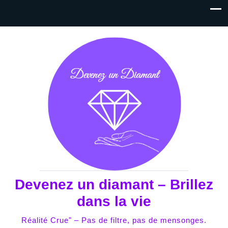
Devenez un diamant – Brillez
dans la vie
Réalité Crue" – Pas de filtre, pas de mensonges.