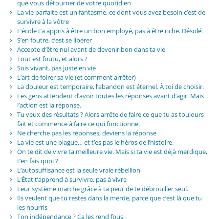
que vous détourner de votre quotidien
La vie parfaite est un fantasme, ce dont vous avez besoin c’est de
survivre à la vôtre
L’école t’a appris à être un bon employé, pas à être riche. Désolé.
S’en foutre, c’est se libérer
Accepte d’être nul avant de devenir bon dans ta vie
Tout est foutu, et alors ?
Sois vivant, pas juste en vie
L’art de foirer sa vie (et comment arrêter)
La douleur est temporaire, l’abandon est éternel. À toi de choisir.
Les gens attendent d’avoir toutes les réponses avant d’agir. Mais
l’action est la réponse.
Tu veux des résultats ? Alors arrête de faire ce que tu as toujours
fait et commence à faire ce qui fonctionne.
Ne cherche pas les réponses, deviens la réponse
La vie est une blague… et t’es pas le héros de l’histoire.
On te dit de vivre ta meilleure vie. Mais si ta vie est déjà merdique,
t’en fais quoi ?
L’autosuffisance est la seule vraie rébellion
L’État t’apprend à survivre, pas à vivre
Leur système marche grâce à ta peur de te débrouiller seul.
Ils veulent que tu restes dans la merde, parce que c’est là que tu
les nourris
Ton indépendance ? Ça les rend fous.