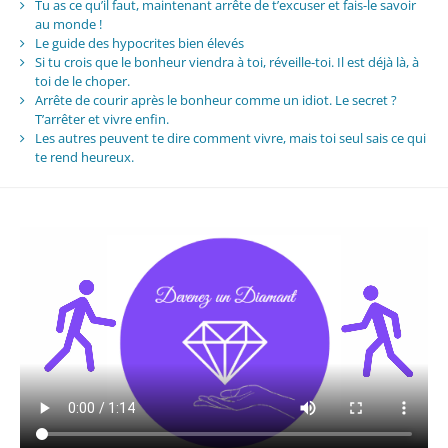
Tu as ce qu’il faut, maintenant arrête de t’excuser et fais-le savoir
au monde !
Le guide des hypocrites bien élevés
Si tu crois que le bonheur viendra à toi, réveille-toi. Il est déjà là, à
toi de le choper.
Arrête de courir après le bonheur comme un idiot. Le secret ?
T’arrêter et vivre enfin.
Les autres peuvent te dire comment vivre, mais toi seul sais ce qui
te rend heureux.