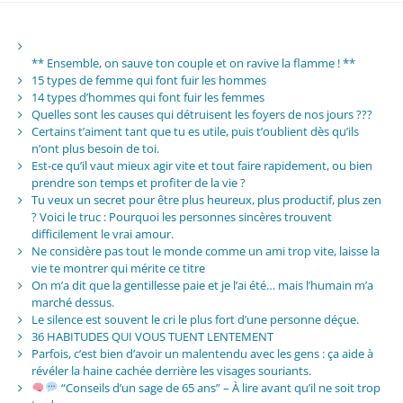
** Ensemble, on sauve ton couple et on ravive la flamme ! **
15 types de femme qui font fuir les hommes
14 types d’hommes qui font fuir les femmes
Quelles sont les causes qui détruisent les foyers de nos jours ???
Certains t’aiment tant que tu es utile, puis t’oublient dès qu’ils
n’ont plus besoin de toi.
Est-ce qu’il vaut mieux agir vite et tout faire rapidement, ou bien
prendre son temps et profiter de la vie ?
Tu veux un secret pour être plus heureux, plus productif, plus zen
? Voici le truc : Pourquoi les personnes sincères trouvent
difficilement le vrai amour.
Ne considère pas tout le monde comme un ami trop vite, laisse la
vie te montrer qui mérite ce titre
On m’a dit que la gentillesse paie et je l’ai été… mais l’humain m’a
marché dessus.
Le silence est souvent le cri le plus fort d’une personne déçue.
36 HABITUDES QUI VOUS TUENT LENTEMENT
Parfois, c’est bien d’avoir un malentendu avec les gens : ça aide à
révéler la haine cachée derrière les visages souriants.
“Conseils d’un sage de 65 ans” – À lire avant qu’il ne soit trop