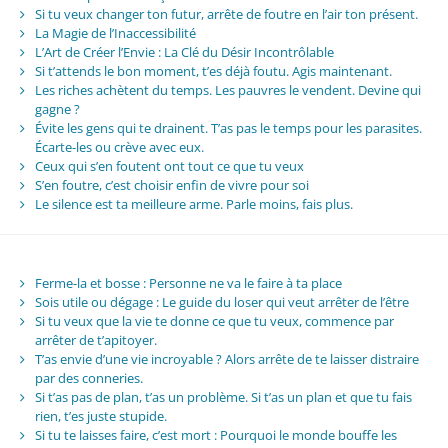
Si tu veux changer ton futur, arrête de foutre en l’air ton présent.
La Magie de l’Inaccessibilité
L’Art de Créer l’Envie : La Clé du Désir Incontrôlable
Si t’attends le bon moment, t’es déjà foutu. Agis maintenant.
Les riches achètent du temps. Les pauvres le vendent. Devine qui
gagne ?
Évite les gens qui te drainent. T’as pas le temps pour les parasites.
Écarte-les ou crève avec eux.
Ceux qui s’en foutent ont tout ce que tu veux
S’en foutre, c’est choisir enfin de vivre pour soi
Le silence est ta meilleure arme. Parle moins, fais plus.
Ferme-la et bosse : Personne ne va le faire à ta place
Sois utile ou dégage : Le guide du loser qui veut arrêter de l’être
Si tu veux que la vie te donne ce que tu veux, commence par
arrêter de t’apitoyer.
T’as envie d’une vie incroyable ? Alors arrête de te laisser distraire
par des conneries.
Si t’as pas de plan, t’as un problème. Si t’as un plan et que tu fais
rien, t’es juste stupide.
Si tu te laisses faire, c’est mort : Pourquoi le monde bouffe les