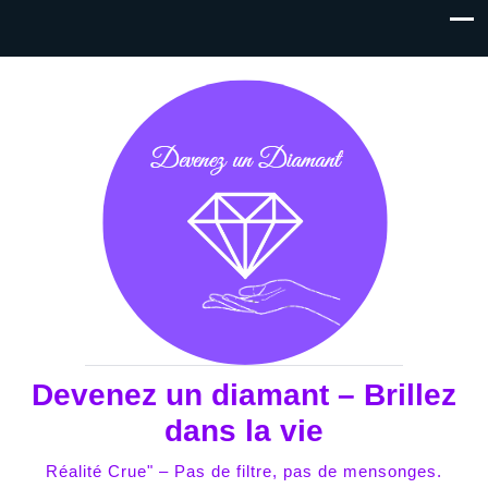
Devenez un diamant – Brillez
dans la vie
Réalité Crue" – Pas de filtre, pas de mensonges.