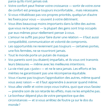
parce qu’ils n’ont jamais osé.
Votre confort peut freiner votre croissance — sortir de votre zone
de confort est presque toujours inconfortable… mais nécessaire.
Si vous n’établissez pas vos propres priorités, quelqu’un d’autre
les fixera pour vous — souvent à votre détriment.
Vous êtes beaucoup moins importants dans la tête des autres
que vous ne le pensez — la plupart des gens sont trop occupés
par eux-mêmes pour réellement penser à vous.
L’amour ne suffit pas pour faire durer une relation — il faut aussi
compatibilité, communication et volonté de compromis.
Les opportunités ne reviennent pas toujours — certaines portes,
une fois fermées, ne se rouvriront jamais.
Tout le monde porte un putain de masque
Vos parents sont (ou étaient) imparfaits, et ils vous ont transmis
leurs blessures — même avec les meilleures intentions.
La vie n’est pas « juste » — et ne le sera jamais. Les efforts et les
mérites ne garantissent pas une récompense équitable.
Vous n’aurez pas toujours l’approbation des autres, même quand
vous avez raison — et il faut apprendre à avancer quand même.
Vous allez vieillir et votre corps vous trahira, quoi que vous fassiez
— prendre soin de soi retarde les effets, mais ne les empêche pas.
Le bonheur dépend plus de votre perspective que des
circonstances — et si vous arrêtiez de foutre ça sur le dos du
monde ?