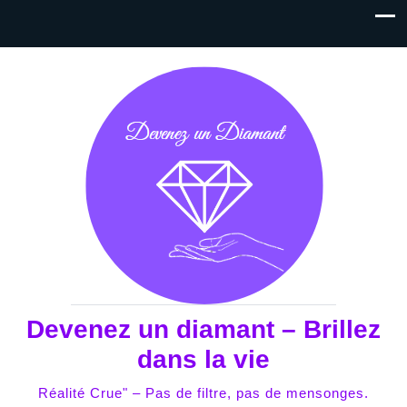
Devenez un diamant – Brillez
dans la vie
Réalité Crue" – Pas de filtre, pas de mensonges.