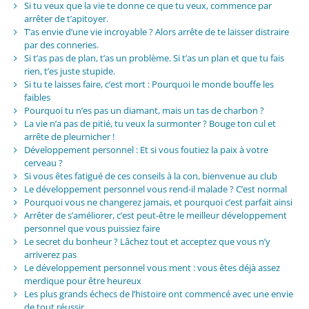
Si tu veux que la vie te donne ce que tu veux, commence par
arrêter de t’apitoyer.
T’as envie d’une vie incroyable ? Alors arrête de te laisser distraire
par des conneries.
Si t’as pas de plan, t’as un problème. Si t’as un plan et que tu fais
rien, t’es juste stupide.
Si tu te laisses faire, c’est mort : Pourquoi le monde bouffe les
faibles
Pourquoi tu n’es pas un diamant, mais un tas de charbon ?
La vie n’a pas de pitié, tu veux la surmonter ? Bouge ton cul et
arrête de pleurnicher !
Développement personnel : Et si vous foutiez la paix à votre
cerveau ?
Si vous êtes fatigué de ces conseils à la con, bienvenue au club
Le développement personnel vous rend-il malade ? C’est normal
Pourquoi vous ne changerez jamais, et pourquoi c’est parfait ainsi
Arrêter de s’améliorer, c’est peut-être le meilleur développement
personnel que vous puissiez faire
Le secret du bonheur ? Lâchez tout et acceptez que vous n’y
arriverez pas
Le développement personnel vous ment : vous êtes déjà assez
merdique pour être heureux
Les plus grands échecs de l’histoire ont commencé avec une envie
de tout réussir