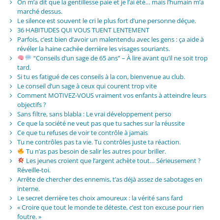
On m’a dit que la gentillesse paie et je l’ai été… mais l’humain m’a
marché dessus.
Le silence est souvent le cri le plus fort d’une personne déçue.
36 HABITUDES QUI VOUS TUENT LENTEMENT
Parfois, c’est bien d’avoir un malentendu avec les gens : ça aide à
révéler la haine cachée derrière les visages souriants.
“Conseils d’un sage de 65 ans” – À lire avant qu’il ne soit trop
tard.
Si tu es fatigué de ces conseils à la con, bienvenue au club.
Le conseil d’un sage à ceux qui courent trop vite
Comment MOTIVEZ-VOUS vraiment vos enfants à atteindre leurs
objectifs ?
Sans filtre, sans blabla : Le vrai développement perso
Ce que la société ne veut pas que tu saches sur la réussite
Ce que tu refuses de voir te contrôle à jamais
Tu ne contrôles pas ta vie. Tu contrôles juste ta réaction.
Tu n’as pas besoin de salir les autres pour briller.
Les jeunes croient que l’argent achète tout… Sérieusement ?
Réveille-toi.
Arrête de chercher des ennemis, t’as déjà assez de sabotages en
interne.
Le secret derrière tes choix amoureux : la vérité sans fard
« Croire que tout le monde te déteste, c’est ton excuse pour rien
foutre. »