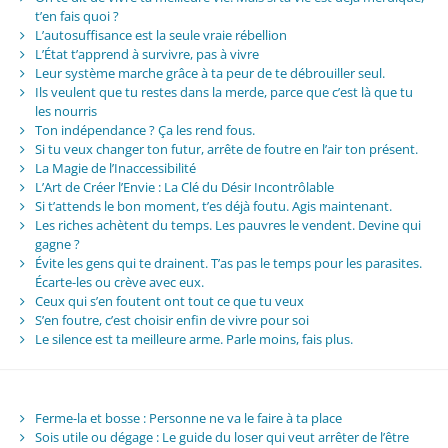
t’en fais quoi ?
L’autosuffisance est la seule vraie rébellion
L’État t’apprend à survivre, pas à vivre
Leur système marche grâce à ta peur de te débrouiller seul.
Ils veulent que tu restes dans la merde, parce que c’est là que tu
les nourris
Ton indépendance ? Ça les rend fous.
Si tu veux changer ton futur, arrête de foutre en l’air ton présent.
La Magie de l’Inaccessibilité
L’Art de Créer l’Envie : La Clé du Désir Incontrôlable
Si t’attends le bon moment, t’es déjà foutu. Agis maintenant.
Les riches achètent du temps. Les pauvres le vendent. Devine qui
gagne ?
Évite les gens qui te drainent. T’as pas le temps pour les parasites.
Écarte-les ou crève avec eux.
Ceux qui s’en foutent ont tout ce que tu veux
S’en foutre, c’est choisir enfin de vivre pour soi
Le silence est ta meilleure arme. Parle moins, fais plus.
Ferme-la et bosse : Personne ne va le faire à ta place
Sois utile ou dégage : Le guide du loser qui veut arrêter de l’être