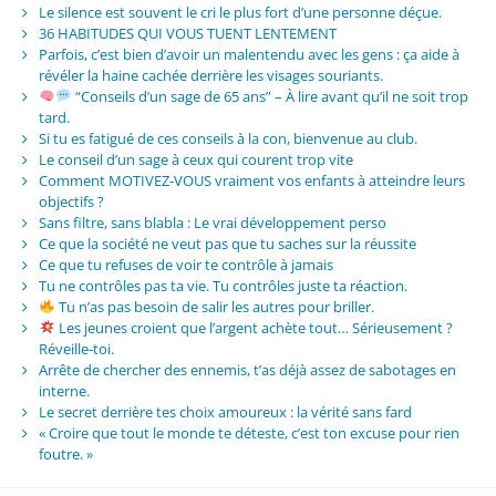
Le silence est souvent le cri le plus fort d’une personne déçue.
36 HABITUDES QUI VOUS TUENT LENTEMENT
Parfois, c’est bien d’avoir un malentendu avec les gens : ça aide à
révéler la haine cachée derrière les visages souriants.
“Conseils d’un sage de 65 ans” – À lire avant qu’il ne soit trop
tard.
Si tu es fatigué de ces conseils à la con, bienvenue au club.
Le conseil d’un sage à ceux qui courent trop vite
Comment MOTIVEZ-VOUS vraiment vos enfants à atteindre leurs
objectifs ?
Sans filtre, sans blabla : Le vrai développement perso
Ce que la société ne veut pas que tu saches sur la réussite
Ce que tu refuses de voir te contrôle à jamais
Tu ne contrôles pas ta vie. Tu contrôles juste ta réaction.
Tu n’as pas besoin de salir les autres pour briller.
Les jeunes croient que l’argent achète tout… Sérieusement ?
Réveille-toi.
Arrête de chercher des ennemis, t’as déjà assez de sabotages en
interne.
Le secret derrière tes choix amoureux : la vérité sans fard
« Croire que tout le monde te déteste, c’est ton excuse pour rien
foutre. »