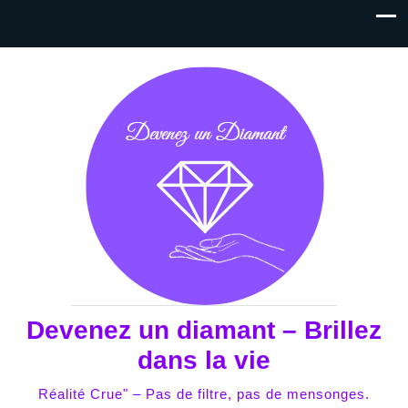
Devenez un diamant – Brillez
dans la vie
Réalité Crue" – Pas de filtre, pas de mensonges.