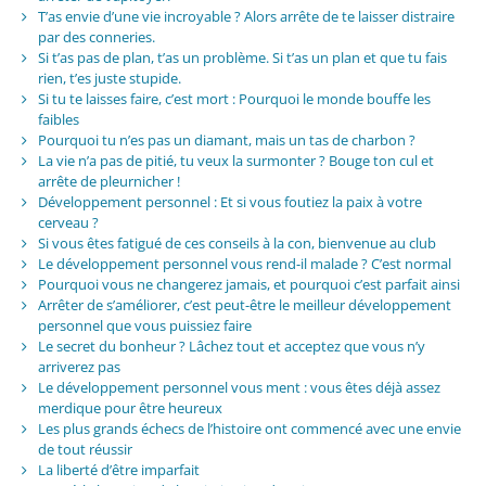
T’as envie d’une vie incroyable ? Alors arrête de te laisser distraire
par des conneries.
Si t’as pas de plan, t’as un problème. Si t’as un plan et que tu fais
rien, t’es juste stupide.
Si tu te laisses faire, c’est mort : Pourquoi le monde bouffe les
faibles
Pourquoi tu n’es pas un diamant, mais un tas de charbon ?
La vie n’a pas de pitié, tu veux la surmonter ? Bouge ton cul et
arrête de pleurnicher !
Développement personnel : Et si vous foutiez la paix à votre
cerveau ?
Si vous êtes fatigué de ces conseils à la con, bienvenue au club
Le développement personnel vous rend-il malade ? C’est normal
Pourquoi vous ne changerez jamais, et pourquoi c’est parfait ainsi
Arrêter de s’améliorer, c’est peut-être le meilleur développement
personnel que vous puissiez faire
Le secret du bonheur ? Lâchez tout et acceptez que vous n’y
arriverez pas
Le développement personnel vous ment : vous êtes déjà assez
merdique pour être heureux
Les plus grands échecs de l’histoire ont commencé avec une envie
de tout réussir
La liberté d’être imparfait