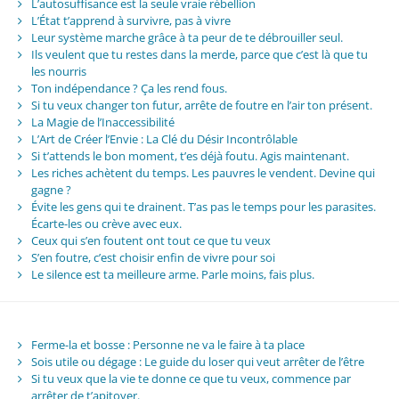
L’autosuffisance est la seule vraie rébellion
L’État t’apprend à survivre, pas à vivre
Leur système marche grâce à ta peur de te débrouiller seul.
Ils veulent que tu restes dans la merde, parce que c’est là que tu
les nourris
Ton indépendance ? Ça les rend fous.
Si tu veux changer ton futur, arrête de foutre en l’air ton présent.
La Magie de l’Inaccessibilité
L’Art de Créer l’Envie : La Clé du Désir Incontrôlable
Si t’attends le bon moment, t’es déjà foutu. Agis maintenant.
Les riches achètent du temps. Les pauvres le vendent. Devine qui
gagne ?
Évite les gens qui te drainent. T’as pas le temps pour les parasites.
Écarte-les ou crève avec eux.
Ceux qui s’en foutent ont tout ce que tu veux
S’en foutre, c’est choisir enfin de vivre pour soi
Le silence est ta meilleure arme. Parle moins, fais plus.
Ferme-la et bosse : Personne ne va le faire à ta place
Sois utile ou dégage : Le guide du loser qui veut arrêter de l’être
Si tu veux que la vie te donne ce que tu veux, commence par
arrêter de t’apitoyer.