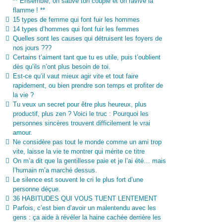
** Ensemble, on sauve ton couple et on ravive la
flamme ! **
15 types de femme qui font fuir les hommes
14 types d’hommes qui font fuir les femmes
Quelles sont les causes qui détruisent les foyers de
nos jours ???
Certains t’aiment tant que tu es utile, puis t’oublient
dès qu’ils n’ont plus besoin de toi.
Est-ce qu’il vaut mieux agir vite et tout faire
rapidement, ou bien prendre son temps et profiter de
la vie ?
Tu veux un secret pour être plus heureux, plus
productif, plus zen ? Voici le truc : Pourquoi les
personnes sincères trouvent difficilement le vrai
amour.
Ne considère pas tout le monde comme un ami trop
vite, laisse la vie te montrer qui mérite ce titre
On m’a dit que la gentillesse paie et je l’ai été… mais
l’humain m’a marché dessus.
Le silence est souvent le cri le plus fort d’une
personne déçue.
36 HABITUDES QUI VOUS TUENT LENTEMENT
Parfois, c’est bien d’avoir un malentendu avec les
gens : ça aide à révéler la haine cachée derrière les