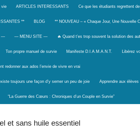
 vie
ARTICLES INTERESSANTS
Ce que les étudiants regrettent de
ISSANTES **
BLOG
** NOUVEAU – « Chaque Jour, Une Nouvelle C
 —
— MENU SITE —
🔥 Quand t’es trop souvent la solution des au
Ton propre manuel de survie
Manifeste D.I.A.M.A.N.T.
Libérez vo
 redonner aux ados l’envie de vivre en vrai
 existe toujours une façon d’y semer un peu de joie
Apprendre aux élèves à
“La Guerre des Cœurs : Chroniques d’un Couple en Survie”
l et sans huile essentiel