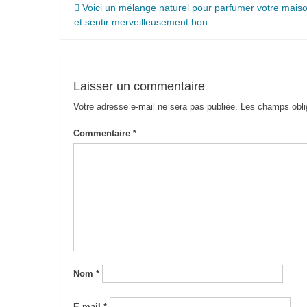
Navigation
Voici un mélange naturel pour parfumer votre mais
et sentir merveilleusement bon.
de
l’article
Laisser un commentaire
Votre adresse e-mail ne sera pas publiée.
Les champs obli
Commentaire
*
Nom
*
E-mail
*