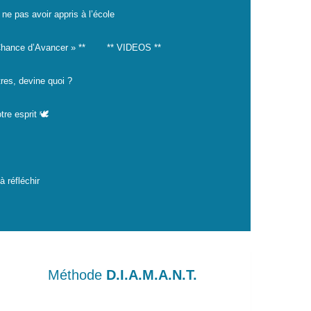
 ne pas avoir appris à l’école
hance d’Avancer » **
** VIDEOS **
tres, devine quoi ?
tre esprit 🕊️
 réfléchir
Méthode
D.I.A.M.A.N.T.