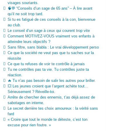
visages souriants.
🧠💬 “Conseils d’un sage de 65 ans” – À lire avant
qu’il ne soit trop tard.
Si tu es fatigué de ces conseils à la con, bienvenue
au club.
Le conseil d’un sage à ceux qui courent trop vite
Comment MOTIVEZ-VOUS vraiment vos enfants à
atteindre leurs objectifs ?
Sans filtre, sans blabla : Le vrai développement perso
Ce que la société ne veut pas que tu saches sur la
réussite
Ce que tu refuses de voir te contrôle à jamais
Tu ne contrôles pas ta vie. Tu contrôles juste ta
réaction.
🔥 Tu n’as pas besoin de salir les autres pour briller.
💥 Les jeunes croient que l’argent achète tout…
Sérieusement ? Réveille-toi.
Arrête de chercher des ennemis, t’as déjà assez de
sabotages en interne.
Le secret derrière tes choix amoureux : la vérité sans
fard
« Croire que tout le monde te déteste, c’est ton
excuse pour rien foutre. »