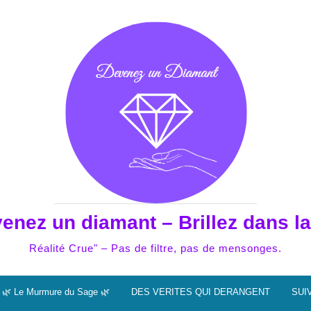
enez un diamant – Brillez dans la
Réalité Crue" – Pas de filtre, pas de mensonges.
🌿 Le Murmure du Sage 🌿
DES VERITES QUI DERANGENT
SUI