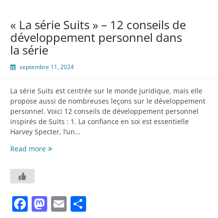
« La série Suits » – 12 conseils de
développement personnel dans
la série
septembre 11, 2024
La série Suits est centrée sur le monde juridique, mais elle
propose aussi de nombreuses leçons sur le développement
personnel. Voici 12 conseils de développement personnel
inspirés de Suits : 1. La confiance en soi est essentielle
Harvey Specter, l’un…
« La
Read more
série
Suits »
–
12
Facebook
Mastodon
Email
Partager
conseils
de