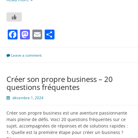
d’une
Crise
Existentielle
:
Facebook
Mastodon
Email
Partager
Donnez
un
Nouveau
Sens
Leave a comment
à
Votre
Vie
Créer son propre business – 20
questions fréquentes
décembre 1, 2024
Créer son propre business est une aventure passionnante
mais pleine de défis. Voici 20 questions fréquentes sur ce
sujet, accompagnées de réponses et de solutions rapides :
1. Quelle est la première étape pour créer un business ?