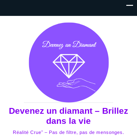
Devenez un diamant – Brillez
dans la vie
Réalité Crue" – Pas de filtre, pas de mensonges.