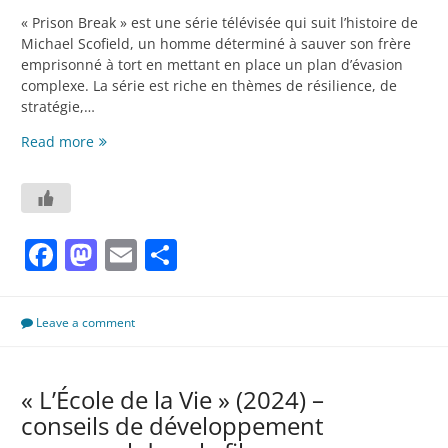
« Prison Break » est une série télévisée qui suit l’histoire de
Michael Scofield, un homme déterminé à sauver son frère
emprisonné à tort en mettant en place un plan d’évasion
complexe. La série est riche en thèmes de résilience, de
stratégie,…
Prison
Read more
Break
(série
télévisée)
–
Facebook
Mastodon
Email
Partager
12
conseils
de
developpement
Leave a comment
personnel
dans
la
« L’École de la Vie » (2024) –
série
conseils de développement