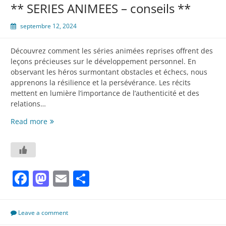
** SERIES ANIMEES – conseils **
film
septembre 12, 2024
Découvrez comment les séries animées reprises offrent des
leçons précieuses sur le développement personnel. En
observant les héros surmontant obstacles et échecs, nous
apprenons la résilience et la persévérance. Les récits
mettent en lumière l’importance de l’authenticité et des
relations…
**
Read more
SERIES
ANIMEES
–
conseils
Facebook
Mastodon
Email
Partager
**
Leave a comment