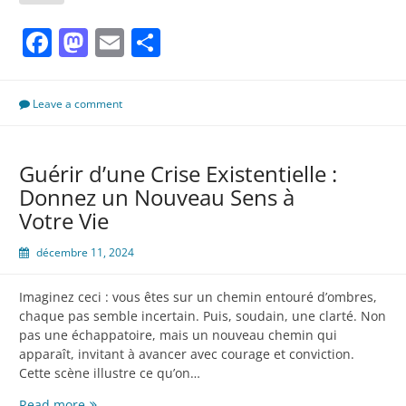
les
Facebook
Mastodon
Email
Partager
arnaques
et
la
fraude
Leave a comment
en
ligne
?
Guérir d’une Crise Existentielle :
Donnez un Nouveau Sens à
Votre Vie
décembre 11, 2024
Imaginez ceci : vous êtes sur un chemin entouré d’ombres,
chaque pas semble incertain. Puis, soudain, une clarté. Non
pas une échappatoire, mais un nouveau chemin qui
apparaît, invitant à avancer avec courage et conviction.
Cette scène illustre ce qu’on…
Guérir
Read more