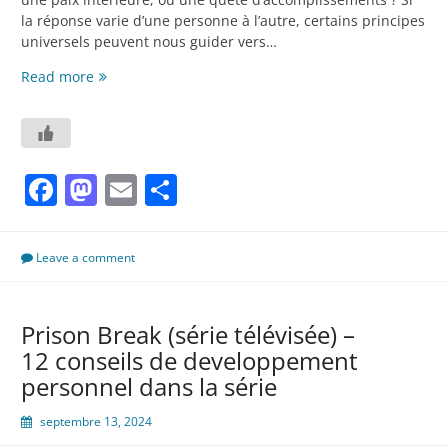
la réponse varie d’une personne à l’autre, certains principes
universels peuvent nous guider vers…
Pour
Read more
une
Vie
Meilleure
:
Facebook
Mastodon
Email
Partager
Cultiver
le
Bonheur
et
Leave a comment
l’Épanouissement
Prison Break (série télévisée) –
12 conseils de developpement
personnel dans la série
septembre 13, 2024