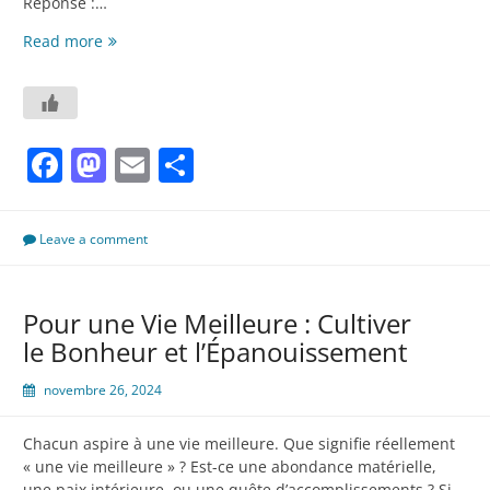
Réponse :…
Créer
Read more
son
propre
business
–
Facebook
Mastodon
Email
Partager
20
questions
fréquentes
Leave a comment
Pour une Vie Meilleure : Cultiver
le Bonheur et l’Épanouissement
novembre 26, 2024
Chacun aspire à une vie meilleure. Que signifie réellement
« une vie meilleure » ? Est-ce une abondance matérielle,
une paix intérieure, ou une quête d’accomplissements ? Si