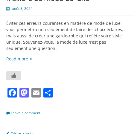
août 3, 2024
Éviter ces erreurs courantes en matière de mode de luxe
vous permettra non seulement de faire des choix éclairés,
mais aussi de créer une garde-robe qui reflète votre style
unique. Souvenez-vous, la mode de luxe n’est pas
seulement une question…
7
Read more
erreurs
courantes
à
éviter
Facebook
Mastodon
Email
Partager
en
matière
de
mode
Leave a comment
de
luxe
Older posts