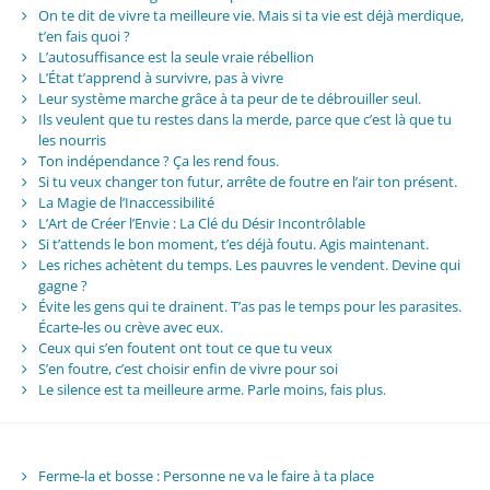
On te dit de vivre ta meilleure vie. Mais si ta vie est déjà merdique,
t’en fais quoi ?
L’autosuffisance est la seule vraie rébellion
L’État t’apprend à survivre, pas à vivre
Leur système marche grâce à ta peur de te débrouiller seul.
Ils veulent que tu restes dans la merde, parce que c’est là que tu
les nourris
Ton indépendance ? Ça les rend fous.
Si tu veux changer ton futur, arrête de foutre en l’air ton présent.
La Magie de l’Inaccessibilité
L’Art de Créer l’Envie : La Clé du Désir Incontrôlable
Si t’attends le bon moment, t’es déjà foutu. Agis maintenant.
Les riches achètent du temps. Les pauvres le vendent. Devine qui
gagne ?
Évite les gens qui te drainent. T’as pas le temps pour les parasites.
Écarte-les ou crève avec eux.
Ceux qui s’en foutent ont tout ce que tu veux
S’en foutre, c’est choisir enfin de vivre pour soi
Le silence est ta meilleure arme. Parle moins, fais plus.
Ferme-la et bosse : Personne ne va le faire à ta place