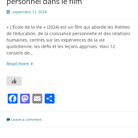
personnel dans le film
septembre 12, 2024
« L’École de la Vie » (2024) est un film qui aborde les thèmes
de l’éducation, de la croissance personnelle et des relations
humaines, centrés sur les expériences de la vie
quotidienne, les défis et les leçons apprises. Voici 12
conseils de…
« L’École
Read more
de
la
Vie »
(2024)
Facebook
Mastodon
Email
Partager
–
conseils
de
développement
Leave a comment
personnel
dans
le