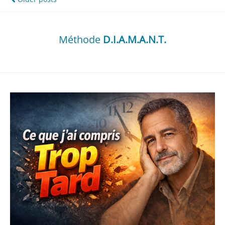
Navigation
des
articles
Méthode
D.I.A.M.A.N.T.