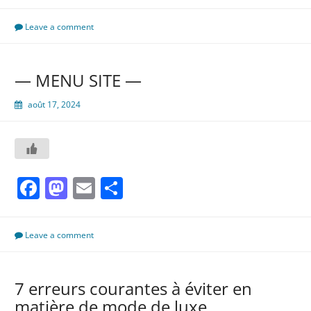
développement
personnel
Leave a comment
dans
la
série
— MENU SITE —
août 17, 2024
Facebook
Mastodon
Email
Partager
Leave a comment
7 erreurs courantes à éviter en
matière de mode de luxe