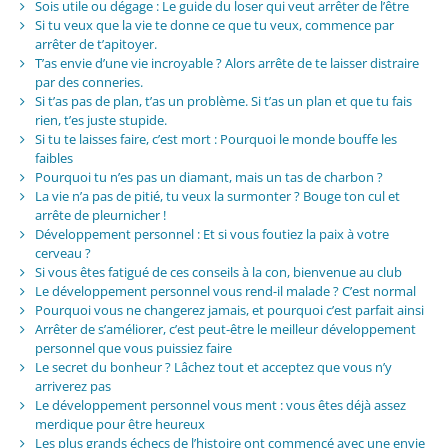
Sois utile ou dégage : Le guide du loser qui veut arrêter de l’être
Si tu veux que la vie te donne ce que tu veux, commence par
arrêter de t’apitoyer.
T’as envie d’une vie incroyable ? Alors arrête de te laisser distraire
par des conneries.
Si t’as pas de plan, t’as un problème. Si t’as un plan et que tu fais
rien, t’es juste stupide.
Si tu te laisses faire, c’est mort : Pourquoi le monde bouffe les
faibles
Pourquoi tu n’es pas un diamant, mais un tas de charbon ?
La vie n’a pas de pitié, tu veux la surmonter ? Bouge ton cul et
arrête de pleurnicher !
Développement personnel : Et si vous foutiez la paix à votre
cerveau ?
Si vous êtes fatigué de ces conseils à la con, bienvenue au club
Le développement personnel vous rend-il malade ? C’est normal
Pourquoi vous ne changerez jamais, et pourquoi c’est parfait ainsi
Arrêter de s’améliorer, c’est peut-être le meilleur développement
personnel que vous puissiez faire
Le secret du bonheur ? Lâchez tout et acceptez que vous n’y
arriverez pas
Le développement personnel vous ment : vous êtes déjà assez
merdique pour être heureux
Les plus grands échecs de l’histoire ont commencé avec une envie