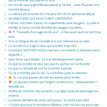
vie te montrer qui mérite ce titre
On m’a dit que la gentillesse paie et je l’ai été… mais l’humain m’a
marché dessus.
Le silence est souvent le cri le plus fort d’une personne déçue.
36 HABITUDES QUI VOUS TUENT LENTEMENT
Parfois, c’est bien d’avoir un malentendu avec les gens : ça aide à
révéler la haine cachée derrière les visages souriants.
“Conseils d’un sage de 65 ans” – À lire avant qu’il ne soit trop
tard.
Si tu es fatigué de ces conseils à la con, bienvenue au club.
Le conseil d’un sage à ceux qui courent trop vite
Comment MOTIVEZ-VOUS vraiment vos enfants à atteindre leurs
objectifs ?
Sans filtre, sans blabla : Le vrai développement perso
Ce que la société ne veut pas que tu saches sur la réussite
Ce que tu refuses de voir te contrôle à jamais
Tu ne contrôles pas ta vie. Tu contrôles juste ta réaction.
Tu n’as pas besoin de salir les autres pour briller.
Les jeunes croient que l’argent achète tout… Sérieusement ?
Réveille-toi.
Arrête de chercher des ennemis, t’as déjà assez de sabotages en
interne.
Le secret derrière tes choix amoureux : la vérité sans fard
« Croire que tout le monde te déteste, c’est ton excuse pour rien