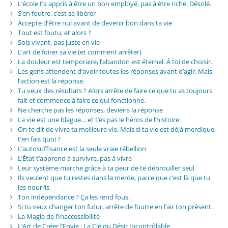
L’école t’a appris à être un bon employé, pas à être riche. Désolé.
S’en foutre, c’est se libérer
Accepte d’être nul avant de devenir bon dans ta vie
Tout est foutu, et alors ?
Sois vivant, pas juste en vie
L’art de foirer sa vie (et comment arrêter)
La douleur est temporaire, l’abandon est éternel. À toi de choisir.
Les gens attendent d’avoir toutes les réponses avant d’agir. Mais
l’action est la réponse.
Tu veux des résultats ? Alors arrête de faire ce que tu as toujours
fait et commence à faire ce qui fonctionne.
Ne cherche pas les réponses, deviens la réponse
La vie est une blague… et t’es pas le héros de l’histoire.
On te dit de vivre ta meilleure vie. Mais si ta vie est déjà merdique,
t’en fais quoi ?
L’autosuffisance est la seule vraie rébellion
L’État t’apprend à survivre, pas à vivre
Leur système marche grâce à ta peur de te débrouiller seul.
Ils veulent que tu restes dans la merde, parce que c’est là que tu
les nourris
Ton indépendance ? Ça les rend fous.
Si tu veux changer ton futur, arrête de foutre en l’air ton présent.
La Magie de l’Inaccessibilité
L’Art de Créer l’Envie : La Clé du Désir Incontrôlable