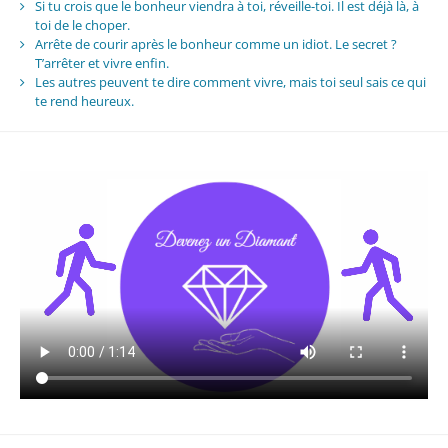
Si tu crois que le bonheur viendra à toi, réveille-toi. Il est déjà là, à
toi de le choper.
Arrête de courir après le bonheur comme un idiot. Le secret ?
T’arrêter et vivre enfin.
Les autres peuvent te dire comment vivre, mais toi seul sais ce qui
te rend heureux.