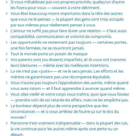
Si vous n’établissez pas vos propres priorités, quelqu’un d’autre
les fixera pour vous — souvent à votre détriment.
Vous êtes beaucoup moins importants dans la tête des autres
que vous ne le pensez — la plupart des gens sont trop occupés
par eux-mêmes pour réellement penser à vous.
L’amour ne suffit pas pour faire durer une relation — il faut aussi
compatibilité, communication et volonté de compromis.
Les opportunités ne reviennent pas toujours — certaines portes,
une fois fermées, ne se rouvriront jamais.
Tout le monde porte un putain de masque
Vos parents sont (ou étaient) imparfaits, et ils vous ont transmis
leurs blessures — même avec les meilleures intentions.
La vie n’est pas « juste » — et ne le sera jamais. Les efforts et les
mérites ne garantissent pas une récompense équitable.
Vous n’aurez pas toujours l’approbation des autres, même quand
vous avez raison — et il faut apprendre à avancer quand même.
Vous allez vieillir et votre corps vous trahira, quoi que vous fassiez
— prendre soin de soi retarde les effets, mais ne les empêche pas.
Le bonheur dépend plus de votre perspective que des
circonstances — et si vous arrêtiez de foutre ça sur le dos du
monde ?
Personne n’est vraiment indispensable — dans la plupart des cas,
la vie continue pour les autres même après une perte ou un
départ.