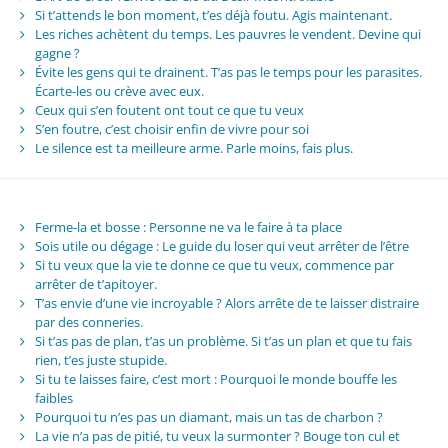
Si t’attends le bon moment, t’es déjà foutu. Agis maintenant.
Les riches achètent du temps. Les pauvres le vendent. Devine qui
gagne ?
Évite les gens qui te drainent. T’as pas le temps pour les parasites.
Écarte-les ou crève avec eux.
Ceux qui s’en foutent ont tout ce que tu veux
S’en foutre, c’est choisir enfin de vivre pour soi
Le silence est ta meilleure arme. Parle moins, fais plus.
Ferme-la et bosse : Personne ne va le faire à ta place
Sois utile ou dégage : Le guide du loser qui veut arrêter de l’être
Si tu veux que la vie te donne ce que tu veux, commence par
arrêter de t’apitoyer.
T’as envie d’une vie incroyable ? Alors arrête de te laisser distraire
par des conneries.
Si t’as pas de plan, t’as un problème. Si t’as un plan et que tu fais
rien, t’es juste stupide.
Si tu te laisses faire, c’est mort : Pourquoi le monde bouffe les
faibles
Pourquoi tu n’es pas un diamant, mais un tas de charbon ?
La vie n’a pas de pitié, tu veux la surmonter ? Bouge ton cul et