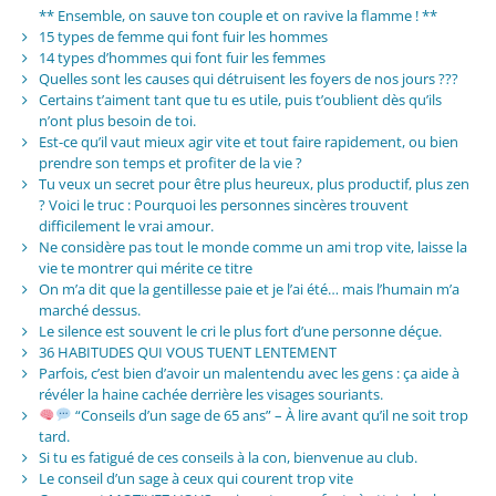
** Ensemble, on sauve ton couple et on ravive la flamme ! **
15 types de femme qui font fuir les hommes
14 types d’hommes qui font fuir les femmes
Quelles sont les causes qui détruisent les foyers de nos jours ???
Certains t’aiment tant que tu es utile, puis t’oublient dès qu’ils
n’ont plus besoin de toi.
Est-ce qu’il vaut mieux agir vite et tout faire rapidement, ou bien
prendre son temps et profiter de la vie ?
Tu veux un secret pour être plus heureux, plus productif, plus zen
? Voici le truc : Pourquoi les personnes sincères trouvent
difficilement le vrai amour.
Ne considère pas tout le monde comme un ami trop vite, laisse la
vie te montrer qui mérite ce titre
On m’a dit que la gentillesse paie et je l’ai été… mais l’humain m’a
marché dessus.
Le silence est souvent le cri le plus fort d’une personne déçue.
36 HABITUDES QUI VOUS TUENT LENTEMENT
Parfois, c’est bien d’avoir un malentendu avec les gens : ça aide à
révéler la haine cachée derrière les visages souriants.
“Conseils d’un sage de 65 ans” – À lire avant qu’il ne soit trop
tard.
Si tu es fatigué de ces conseils à la con, bienvenue au club.
Le conseil d’un sage à ceux qui courent trop vite