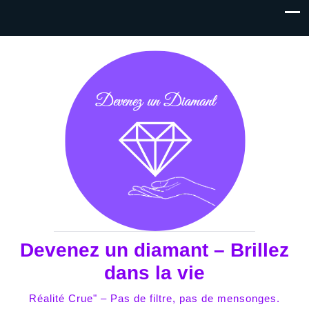
Devenez un diamant – Brillez
dans la vie
Réalité Crue" – Pas de filtre, pas de mensonges.