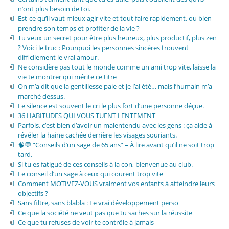
n’ont plus besoin de toi.
Est-ce qu’il vaut mieux agir vite et tout faire rapidement, ou bien
prendre son temps et profiter de la vie ?
Tu veux un secret pour être plus heureux, plus productif, plus zen
? Voici le truc : Pourquoi les personnes sincères trouvent
difficilement le vrai amour.
Ne considère pas tout le monde comme un ami trop vite, laisse la
vie te montrer qui mérite ce titre
On m’a dit que la gentillesse paie et je l’ai été… mais l’humain m’a
marché dessus.
Le silence est souvent le cri le plus fort d’une personne déçue.
36 HABITUDES QUI VOUS TUENT LENTEMENT
Parfois, c’est bien d’avoir un malentendu avec les gens : ça aide à
révéler la haine cachée derrière les visages souriants.
🧠💬 “Conseils d’un sage de 65 ans” – À lire avant qu’il ne soit trop
tard.
Si tu es fatigué de ces conseils à la con, bienvenue au club.
Le conseil d’un sage à ceux qui courent trop vite
Comment MOTIVEZ-VOUS vraiment vos enfants à atteindre leurs
objectifs ?
Sans filtre, sans blabla : Le vrai développement perso
Ce que la société ne veut pas que tu saches sur la réussite
Ce que tu refuses de voir te contrôle à jamais