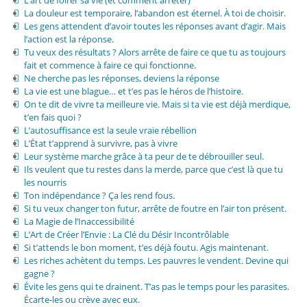
La douleur est temporaire, l’abandon est éternel. À toi de choisir.
Les gens attendent d’avoir toutes les réponses avant d’agir. Mais
l’action est la réponse.
Tu veux des résultats ? Alors arrête de faire ce que tu as toujours
fait et commence à faire ce qui fonctionne.
Ne cherche pas les réponses, deviens la réponse
La vie est une blague… et t’es pas le héros de l’histoire.
On te dit de vivre ta meilleure vie. Mais si ta vie est déjà merdique,
t’en fais quoi ?
L’autosuffisance est la seule vraie rébellion
L’État t’apprend à survivre, pas à vivre
Leur système marche grâce à ta peur de te débrouiller seul.
Ils veulent que tu restes dans la merde, parce que c’est là que tu
les nourris
Ton indépendance ? Ça les rend fous.
Si tu veux changer ton futur, arrête de foutre en l’air ton présent.
La Magie de l’Inaccessibilité
L’Art de Créer l’Envie : La Clé du Désir Incontrôlable
Si t’attends le bon moment, t’es déjà foutu. Agis maintenant.
Les riches achètent du temps. Les pauvres le vendent. Devine qui
gagne ?
Évite les gens qui te drainent. T’as pas le temps pour les parasites.
Écarte-les ou crève avec eux.