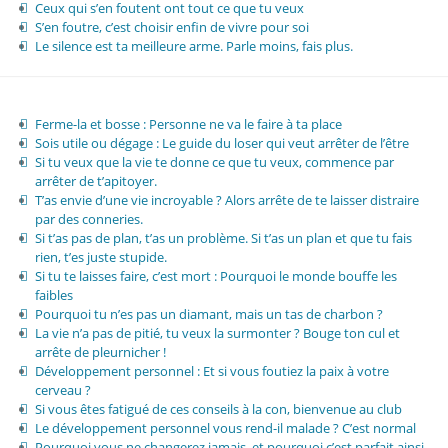
Ceux qui s’en foutent ont tout ce que tu veux
S’en foutre, c’est choisir enfin de vivre pour soi
Le silence est ta meilleure arme. Parle moins, fais plus.
Ferme-la et bosse : Personne ne va le faire à ta place
Sois utile ou dégage : Le guide du loser qui veut arrêter de l’être
Si tu veux que la vie te donne ce que tu veux, commence par
arrêter de t’apitoyer.
T’as envie d’une vie incroyable ? Alors arrête de te laisser distraire
par des conneries.
Si t’as pas de plan, t’as un problème. Si t’as un plan et que tu fais
rien, t’es juste stupide.
Si tu te laisses faire, c’est mort : Pourquoi le monde bouffe les
faibles
Pourquoi tu n’es pas un diamant, mais un tas de charbon ?
La vie n’a pas de pitié, tu veux la surmonter ? Bouge ton cul et
arrête de pleurnicher !
Développement personnel : Et si vous foutiez la paix à votre
cerveau ?
Si vous êtes fatigué de ces conseils à la con, bienvenue au club
Le développement personnel vous rend-il malade ? C’est normal
Pourquoi vous ne changerez jamais, et pourquoi c’est parfait ainsi