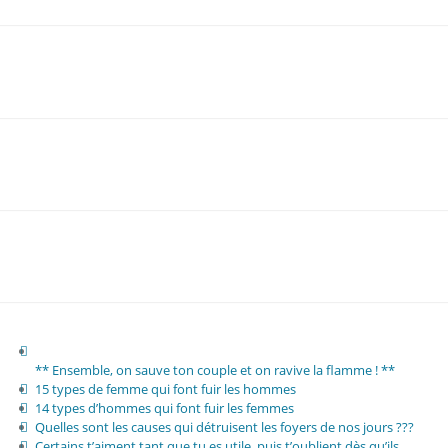
** Ensemble, on sauve ton couple et on ravive la flamme ! **
15 types de femme qui font fuir les hommes
14 types d’hommes qui font fuir les femmes
Quelles sont les causes qui détruisent les foyers de nos jours ???
Certains t’aiment tant que tu es utile, puis t’oublient dès qu’ils