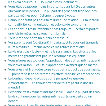
les fixera pour vous — souvent à votre détriment.
Vous êtes beaucoup moins importants dans la tête des autres
que vous ne le pensez — la plupart des gens sont trop occupés
par eux-mêmes pour réellement penser à vous.
L’amour ne suffit pas pour faire durer une relation — il faut aussi
compatibilité, communication et volonté de compromis.
Les opportunités ne reviennent pas toujours — certaines portes,
une fois fermées, ne se rouvriront jamais.
Tout le monde porte un putain de masque
Vos parents sont (ou étaient) imparfaits, et ils vous ont transmis
leurs blessures — même avec les meilleures intentions.
La vie n’est pas « juste » — et ne le sera jamais. Les efforts et les
mérites ne garantissent pas une récompense équitable.
Vous n’aurez pas toujours l’approbation des autres, même quand
vous avez raison — et il faut apprendre à avancer quand même.
Vous allez vieillir et votre corps vous trahira, quoi que vous fassiez
— prendre soin de soi retarde les effets, mais ne les empêche pas.
Le bonheur dépend plus de votre perspective que des
circonstances — et si vous arrêtiez de foutre ça sur le dos du
monde ?
Personne n’est vraiment indispensable — dans la plupart des cas,
la vie continue pour les autres même après une perte ou un
départ.
Vous pouvez travailler dur toute votre vie sans jamais atteindre