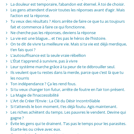
La douleur est temporaire, l’abandon est éternel. À toi de choisir.
Les gens attendent d’avoir toutes les réponses avant d’agir. Mais
l’action est la réponse.
Tu veux des résultats ? Alors arrête de faire ce que tu as toujours
fait et commence à faire ce qui fonctionne.
Ne cherche pas les réponses, deviens la réponse
La vie est une blague… et t’es pas le héros de l’histoire.
On te dit de vivre ta meilleure vie. Mais si ta vie est déjà merdique,
t’en fais quoi ?
L’autosuffisance est la seule vraie rébellion
L’État t’apprend à survivre, pas à vivre
Leur système marche grâce à ta peur de te débrouiller seul.
Ils veulent que tu restes dans la merde, parce que c’est là que tu
les nourris
Ton indépendance ? Ça les rend fous.
Si tu veux changer ton futur, arrête de foutre en l’air ton présent.
La Magie de l’Inaccessibilité
L’Art de Créer l’Envie : La Clé du Désir Incontrôlable
Si t’attends le bon moment, t’es déjà foutu. Agis maintenant.
Les riches achètent du temps. Les pauvres le vendent. Devine qui
gagne ?
Évite les gens qui te drainent. T’as pas le temps pour les parasites.
Écarte-les ou crève avec eux.