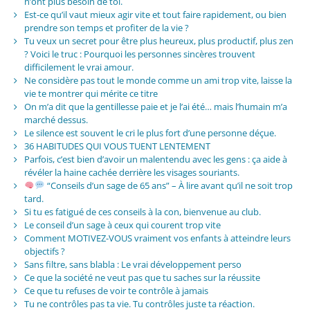
n’ont plus besoin de toi.
Est-ce qu’il vaut mieux agir vite et tout faire rapidement, ou bien
prendre son temps et profiter de la vie ?
Tu veux un secret pour être plus heureux, plus productif, plus zen
? Voici le truc : Pourquoi les personnes sincères trouvent
difficilement le vrai amour.
Ne considère pas tout le monde comme un ami trop vite, laisse la
vie te montrer qui mérite ce titre
On m’a dit que la gentillesse paie et je l’ai été… mais l’humain m’a
marché dessus.
Le silence est souvent le cri le plus fort d’une personne déçue.
36 HABITUDES QUI VOUS TUENT LENTEMENT
Parfois, c’est bien d’avoir un malentendu avec les gens : ça aide à
révéler la haine cachée derrière les visages souriants.
“Conseils d’un sage de 65 ans” – À lire avant qu’il ne soit trop
tard.
Si tu es fatigué de ces conseils à la con, bienvenue au club.
Le conseil d’un sage à ceux qui courent trop vite
Comment MOTIVEZ-VOUS vraiment vos enfants à atteindre leurs
objectifs ?
Sans filtre, sans blabla : Le vrai développement perso
Ce que la société ne veut pas que tu saches sur la réussite
Ce que tu refuses de voir te contrôle à jamais
Tu ne contrôles pas ta vie. Tu contrôles juste ta réaction.