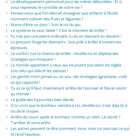
Le développement personnel pour les mères débordées : Et si
vous repreniez le contrôle de votre vie ?
Pensez-vous que l’on devrait enseigner aux enfants à l’école
comment cultiver des fruits et légumes ?
Marre d’être un pion ? Sois le roi du jeu.
Le système te veut faible ? C’est le moment de briller !
Tu n’es pas une pierre ordinaire, tu es un diamant en devenir !
La pression forge les diamants : Sois prêt à briller à travers tes
épreuves
Le confort tue ta chance de briller : réveille-toi et déploie des
stratégies qui choquent !
Le monde appartient à ceux qui ne jouent pas selon les règles :
sois celui qui réécrit les siennes !
Les gentils n’ont jamais vu un sou : les stratégies agressives, voilà
ce qui rapporte !
Tu as ce qu’il faut, maintenant arrête de t’excuser et fais-le savoir
au monde !
Le guide des hypocrites bien élevés
Si tu crois que le bonheur viendra à toi, réveille-toi. Il est déjà là, à
toi de le choper.
Arrête de courir après le bonheur comme un idiot. Le secret ?
T’arrêter et vivre enfin.
Les autres peuvent te dire comment vivre, mais toi seul sais ce qui
te rend heureux.