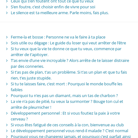
Ceux qui s’en foutent ont tout ce que tu veux
S’en foutre, c’est choisir enfin de vivre pour soi
Le silence est ta meilleure arme. Parle moins, fais plus.
Ferme-la et bosse : Personne ne va le faire à ta place
Sois utile ou dégage : Le guide du loser qui veut arrêter de l’être
Si tu veux que la vie te donne ce que tu veux, commence par
arrêter de t’apitoyer.
T’as envie d’une vie incroyable ? Alors arrête de te laisser distraire
par des conneries.
Si t’as pas de plan, t’as un problème. Si t’as un plan et que tu fais
rien, t’es juste stupide.
Si tu te laisses faire, c’est mort : Pourquoi le monde bouffe les
faibles
Pourquoi tu n’es pas un diamant, mais un tas de charbon ?
La vie n’a pas de pitié, tu veux la surmonter ? Bouge ton cul et
arrête de pleurnicher !
Développement personnel : Et si vous foutiez la paix à votre
cerveau ?
Si vous êtes fatigué de ces conseils à la con, bienvenue au club
Le développement personnel vous rend-il malade ? C’est normal
Pourquoi vous ne changerez jamais, et pourquoi c’est parfait ainsi