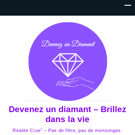
Devenez un diamant – Brillez
dans la vie
Réalité Crue" – Pas de filtre, pas de mensonges.