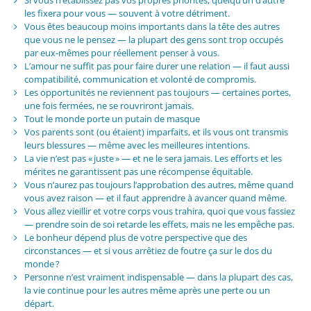
Si vous n’établissez pas vos propres priorités, quelqu’un d’autre
les fixera pour vous — souvent à votre détriment.
Vous êtes beaucoup moins importants dans la tête des autres
que vous ne le pensez — la plupart des gens sont trop occupés
par eux-mêmes pour réellement penser à vous.
L’amour ne suffit pas pour faire durer une relation — il faut aussi
compatibilité, communication et volonté de compromis.
Les opportunités ne reviennent pas toujours — certaines portes,
une fois fermées, ne se rouvriront jamais.
Tout le monde porte un putain de masque
Vos parents sont (ou étaient) imparfaits, et ils vous ont transmis
leurs blessures — même avec les meilleures intentions.
La vie n’est pas « juste » — et ne le sera jamais. Les efforts et les
mérites ne garantissent pas une récompense équitable.
Vous n’aurez pas toujours l’approbation des autres, même quand
vous avez raison — et il faut apprendre à avancer quand même.
Vous allez vieillir et votre corps vous trahira, quoi que vous fassiez
— prendre soin de soi retarde les effets, mais ne les empêche pas.
Le bonheur dépend plus de votre perspective que des
circonstances — et si vous arrêtiez de foutre ça sur le dos du
monde ?
Personne n’est vraiment indispensable — dans la plupart des cas,
la vie continue pour les autres même après une perte ou un
départ.