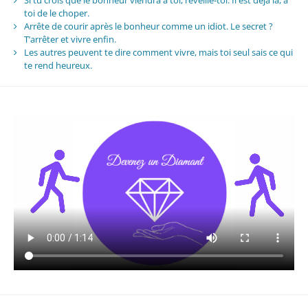
Si tu crois que le bonheur viendra à toi, réveille-toi. Il est déjà là, à
toi de le choper.
Arrête de courir après le bonheur comme un idiot. Le secret ?
T’arrêter et vivre enfin.
Les autres peuvent te dire comment vivre, mais toi seul sais ce qui
te rend heureux.