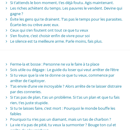
Si t’attends le bon moment, t’es déjà foutu. Agis maintenant.
Les riches achètent du temps. Les pauvres le vendent. Devine qui
gagne ?
Évite les gens qui te drainent. T’as pas le temps pour les parasites.
Écarte-les ou crève avec eux.
Ceux qui s’en foutent ont tout ce que tu veux
S’en foutre, c’est choisir enfin de vivre pour soi
Le silence est ta meilleure arme. Parle moins, fais plus.
Ferme-la et bosse : Personne ne va le faire à ta place
Sois utile ou dégage : Le guide du loser qui veut arrêter de l’être
Si tu veux que la vie te donne ce que tu veux, commence par
arrêter de t’apitoyer.
T’as envie d’une vie incroyable ? Alors arrête de te laisser distraire
par des conneries.
Si t’as pas de plan, t’as un problème. Si t’as un plan et que tu fais
rien, t’es juste stupide.
Si tu te laisses faire, c’est mort : Pourquoi le monde bouffe les
faibles
Pourquoi tu n’es pas un diamant, mais un tas de charbon ?
La vie n’a pas de pitié, tu veux la surmonter ? Bouge ton cul et