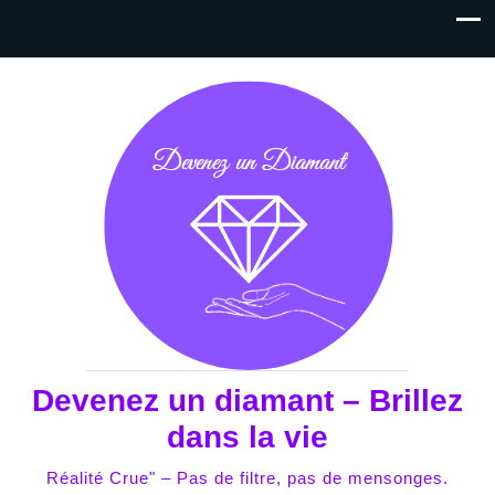
Devenez un diamant – Brillez
dans la vie
Réalité Crue" – Pas de filtre, pas de mensonges.