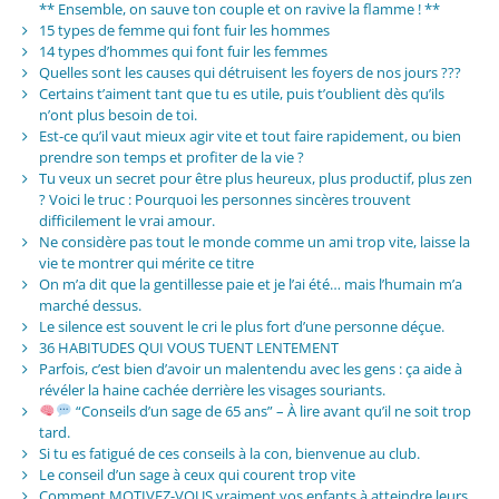
** Ensemble, on sauve ton couple et on ravive la flamme ! **
15 types de femme qui font fuir les hommes
14 types d’hommes qui font fuir les femmes
Quelles sont les causes qui détruisent les foyers de nos jours ???
Certains t’aiment tant que tu es utile, puis t’oublient dès qu’ils
n’ont plus besoin de toi.
Est-ce qu’il vaut mieux agir vite et tout faire rapidement, ou bien
prendre son temps et profiter de la vie ?
Tu veux un secret pour être plus heureux, plus productif, plus zen
? Voici le truc : Pourquoi les personnes sincères trouvent
difficilement le vrai amour.
Ne considère pas tout le monde comme un ami trop vite, laisse la
vie te montrer qui mérite ce titre
On m’a dit que la gentillesse paie et je l’ai été… mais l’humain m’a
marché dessus.
Le silence est souvent le cri le plus fort d’une personne déçue.
36 HABITUDES QUI VOUS TUENT LENTEMENT
Parfois, c’est bien d’avoir un malentendu avec les gens : ça aide à
révéler la haine cachée derrière les visages souriants.
“Conseils d’un sage de 65 ans” – À lire avant qu’il ne soit trop
tard.
Si tu es fatigué de ces conseils à la con, bienvenue au club.
Le conseil d’un sage à ceux qui courent trop vite
Comment MOTIVEZ-VOUS vraiment vos enfants à atteindre leurs