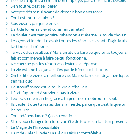
L’école t’a appris à être un bon employé, pas à être riche. Désolé.
S’en foutre, c’est se libérer
Accepte d’être nul avant de devenir bon dans ta vie
Tout est foutu, et alors ?
Sois vivant, pas juste en vie
L’art de foirer sa vie (et comment arrêter)
La douleur est temporaire, l’abandon est éternel. À toi de choisir.
Les gens attendent d’avoir toutes les réponses avant d’agir. Mais
l’action est la réponse.
Tu veux des résultats ? Alors arrête de faire ce que tu as toujours
fait et commence à faire ce qui fonctionne.
Ne cherche pas les réponses, deviens la réponse
La vie est une blague… et t’es pas le héros de l’histoire.
On te dit de vivre ta meilleure vie. Mais si ta vie est déjà merdique,
t’en fais quoi ?
L’autosuffisance est la seule vraie rébellion
L’État t’apprend à survivre, pas à vivre
Leur système marche grâce à ta peur de te débrouiller seul.
Ils veulent que tu restes dans la merde, parce que c’est là que tu
les nourris
Ton indépendance ? Ça les rend fous.
Si tu veux changer ton futur, arrête de foutre en l’air ton présent.
La Magie de l’Inaccessibilité
L’Art de Créer l’Envie : La Clé du Désir Incontrôlable