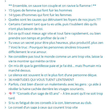
** Ensemble, on sauve ton couple et on ravive la flamme ! **
15 types de femme qui font fuir les hommes
14 types d’hommes qui font fuir les femmes
Quelles sont les causes qui détruisent les foyers de nos jours ???
Certains t’aiment tant que tu es utile, puis t’oublient dès qu’ils
n’ont plus besoin de toi.
Est-ce qu’il vaut mieux agir vite et tout faire rapidement, ou bien
prendre son temps et profiter de la vie ?
Tu veux un secret pour être plus heureux, plus productif, plus zen
? Voici le truc : Pourquoi les personnes sincères trouvent
difficilement le vrai amour.
Ne considère pas tout le monde comme un ami trop vite, laisse la
vie te montrer qui mérite ce titre
On m’a dit que la gentillesse paie et je l’ai été… mais l’humain m’a
marché dessus.
Le silence est souvent le cri le plus fort d’une personne déçue.
36 HABITUDES QUI VOUS TUENT LENTEMENT
Parfois, c’est bien d’avoir un malentendu avec les gens : ça aide à
révéler la haine cachée derrière les visages souriants.
“Conseils d’un sage de 65 ans” – À lire avant qu’il ne soit trop
tard.
Si tu es fatigué de ces conseils à la con, bienvenue au club.
Le conseil d’un sage à ceux qui courent trop vite