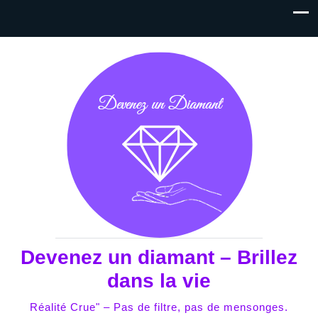
Devenez un diamant – Brillez
dans la vie
Réalité Crue" – Pas de filtre, pas de mensonges.