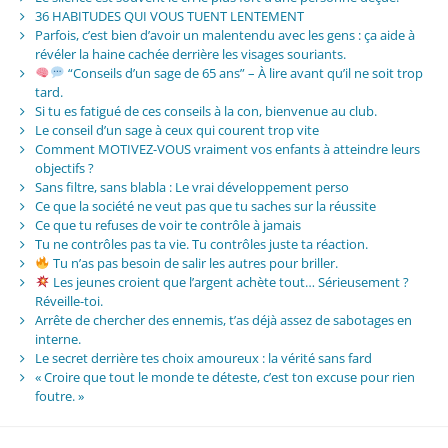
36 HABITUDES QUI VOUS TUENT LENTEMENT
Parfois, c’est bien d’avoir un malentendu avec les gens : ça aide à
révéler la haine cachée derrière les visages souriants.
“Conseils d’un sage de 65 ans” – À lire avant qu’il ne soit trop
tard.
Si tu es fatigué de ces conseils à la con, bienvenue au club.
Le conseil d’un sage à ceux qui courent trop vite
Comment MOTIVEZ-VOUS vraiment vos enfants à atteindre leurs
objectifs ?
Sans filtre, sans blabla : Le vrai développement perso
Ce que la société ne veut pas que tu saches sur la réussite
Ce que tu refuses de voir te contrôle à jamais
Tu ne contrôles pas ta vie. Tu contrôles juste ta réaction.
Tu n’as pas besoin de salir les autres pour briller.
Les jeunes croient que l’argent achète tout… Sérieusement ?
Réveille-toi.
Arrête de chercher des ennemis, t’as déjà assez de sabotages en
interne.
Le secret derrière tes choix amoureux : la vérité sans fard
« Croire que tout le monde te déteste, c’est ton excuse pour rien
foutre. »