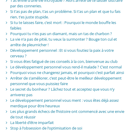
T’as envie d’une vie incroyable ? Alors arrête de te laisser distraire
par des conneries.
Si t’as pas de plan, t’as un problème. Si t’as un plan et que tu fais
rien, t’es juste stupide.
Si tu te laisses faire, c’est mort : Pourquoi le monde bouffe les
faibles
Pourquoi tu n’es pas un diamant, mais un tas de charbon ?
La vie n’a pas de pitié, tu veux la surmonter ? Bouge ton cul et
arrête de pleurnicher !
Développement personnel : Et si vous foutiez la paix à votre
cerveau ?
Si vous êtes fatigué de ces conseils à la con, bienvenue au club
Le développement personnel vous rend-il malade ? C’est normal
Pourquoi vous ne changerez jamais, et pourquoi c’est parfait ainsi
Arrêter de s’améliorer, c’est peut-être le meilleur développement
personnel que vous puissiez faire
Le secret du bonheur ? Lâchez tout et acceptez que vous n’y
arriverez pas
Le développement personnel vous ment : vous êtes déjà assez
merdique pour être heureux
Les plus grands échecs de l’histoire ont commencé avec une envie
de tout réussir
La liberté d’être imparfait
Stop à l’obsession de l’optimisation de soi