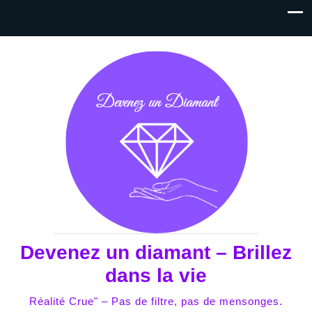
Devenez un diamant – Brillez
dans la vie
Réalité Crue" – Pas de filtre, pas de mensonges.