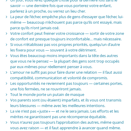
Un jour, vous ferez quelque chose pour la dernière fois sans le
savoir — une dernière fois que vous porterez votre enfant,
parlerez à un proche, ou verrez un lieu cher.
La peur de l’échec empêche plus de gens d’essayer que l’échec lui-
même — beaucoup n’échouent pas parce qu’ils ont essayé, mais
parce qu’ils n’ont jamais osé.
Votre confort peut freiner votre croissance — sortir de votre zone
de confort est presque toujours inconfortable… mais nécessaire.
Si vous n’établissez pas vos propres priorités, quelqu’un d’autre
les fixera pour vous — souvent à votre détriment.
Vous êtes beaucoup moins importants dans la tête des autres
que vous ne le pensez — la plupart des gens sont trop occupés
par eux-mêmes pour réellement penser à vous.
L’amour ne suffit pas pour faire durer une relation — il faut aussi
compatibilité, communication et volonté de compromis.
Les opportunités ne reviennent pas toujours — certaines portes,
une fois fermées, ne se rouvriront jamais.
Tout le monde porte un putain de masque
Vos parents sont (ou étaient) imparfaits, et ils vous ont transmis
leurs blessures — même avec les meilleures intentions.
La vie n’est pas « juste » — et ne le sera jamais. Les efforts et les
mérites ne garantissent pas une récompense équitable.
Vous n’aurez pas toujours l’approbation des autres, même quand
vous avez raison — et il faut apprendre à avancer quand même.