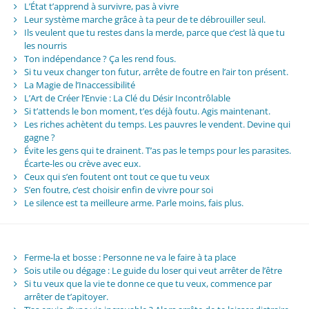
L’État t’apprend à survivre, pas à vivre
Leur système marche grâce à ta peur de te débrouiller seul.
Ils veulent que tu restes dans la merde, parce que c’est là que tu
les nourris
Ton indépendance ? Ça les rend fous.
Si tu veux changer ton futur, arrête de foutre en l’air ton présent.
La Magie de l’Inaccessibilité
L’Art de Créer l’Envie : La Clé du Désir Incontrôlable
Si t’attends le bon moment, t’es déjà foutu. Agis maintenant.
Les riches achètent du temps. Les pauvres le vendent. Devine qui
gagne ?
Évite les gens qui te drainent. T’as pas le temps pour les parasites.
Écarte-les ou crève avec eux.
Ceux qui s’en foutent ont tout ce que tu veux
S’en foutre, c’est choisir enfin de vivre pour soi
Le silence est ta meilleure arme. Parle moins, fais plus.
Ferme-la et bosse : Personne ne va le faire à ta place
Sois utile ou dégage : Le guide du loser qui veut arrêter de l’être
Si tu veux que la vie te donne ce que tu veux, commence par
arrêter de t’apitoyer.