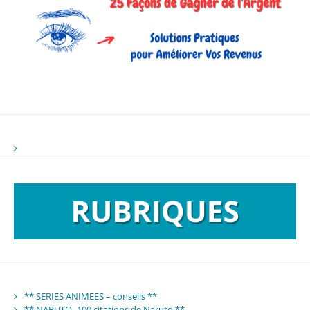
** SERIES ANIMEES – conseils **
** NARUTO -100 citations de Naruto **