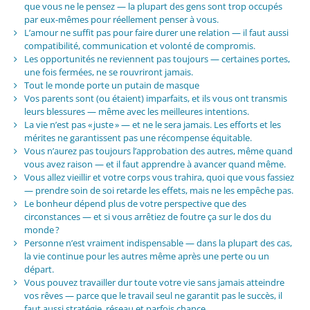
que vous ne le pensez — la plupart des gens sont trop occupés
par eux-mêmes pour réellement penser à vous.
L’amour ne suffit pas pour faire durer une relation — il faut aussi
compatibilité, communication et volonté de compromis.
Les opportunités ne reviennent pas toujours — certaines portes,
une fois fermées, ne se rouvriront jamais.
Tout le monde porte un putain de masque
Vos parents sont (ou étaient) imparfaits, et ils vous ont transmis
leurs blessures — même avec les meilleures intentions.
La vie n’est pas « juste » — et ne le sera jamais. Les efforts et les
mérites ne garantissent pas une récompense équitable.
Vous n’aurez pas toujours l’approbation des autres, même quand
vous avez raison — et il faut apprendre à avancer quand même.
Vous allez vieillir et votre corps vous trahira, quoi que vous fassiez
— prendre soin de soi retarde les effets, mais ne les empêche pas.
Le bonheur dépend plus de votre perspective que des
circonstances — et si vous arrêtiez de foutre ça sur le dos du
monde ?
Personne n’est vraiment indispensable — dans la plupart des cas,
la vie continue pour les autres même après une perte ou un
départ.
Vous pouvez travailler dur toute votre vie sans jamais atteindre
vos rêves — parce que le travail seul ne garantit pas le succès, il
faut aussi stratégie, réseau et parfois chance.