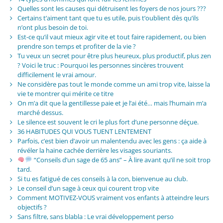
Quelles sont les causes qui détruisent les foyers de nos jours ???
Certains t’aiment tant que tu es utile, puis t’oublient dès qu’ils
n’ont plus besoin de toi.
Est-ce qu’il vaut mieux agir vite et tout faire rapidement, ou bien
prendre son temps et profiter de la vie ?
Tu veux un secret pour être plus heureux, plus productif, plus zen
? Voici le truc : Pourquoi les personnes sincères trouvent
difficilement le vrai amour.
Ne considère pas tout le monde comme un ami trop vite, laisse la
vie te montrer qui mérite ce titre
On m’a dit que la gentillesse paie et je l’ai été… mais l’humain m’a
marché dessus.
Le silence est souvent le cri le plus fort d’une personne déçue.
36 HABITUDES QUI VOUS TUENT LENTEMENT
Parfois, c’est bien d’avoir un malentendu avec les gens : ça aide à
révéler la haine cachée derrière les visages souriants.
“Conseils d’un sage de 65 ans” – À lire avant qu’il ne soit trop
tard.
Si tu es fatigué de ces conseils à la con, bienvenue au club.
Le conseil d’un sage à ceux qui courent trop vite
Comment MOTIVEZ-VOUS vraiment vos enfants à atteindre leurs
objectifs ?
Sans filtre, sans blabla : Le vrai développement perso