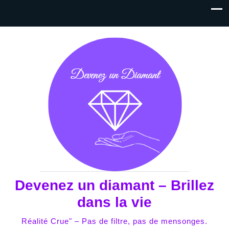
Devenez un diamant – Brillez
dans la vie
Réalité Crue" – Pas de filtre, pas de mensonges.