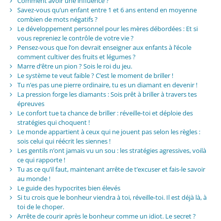
Comment avoir une influence ?
Savez-vous qu’un enfant entre 1 et 6 ans entend en moyenne
combien de mots négatifs ?
Le développement personnel pour les mères débordées : Et si
vous repreniez le contrôle de votre vie ?
Pensez-vous que l’on devrait enseigner aux enfants à l’école
comment cultiver des fruits et légumes ?
Marre d’être un pion ? Sois le roi du jeu.
Le système te veut faible ? C’est le moment de briller !
Tu n’es pas une pierre ordinaire, tu es un diamant en devenir !
La pression forge les diamants : Sois prêt à briller à travers tes
épreuves
Le confort tue ta chance de briller : réveille-toi et déploie des
stratégies qui choquent !
Le monde appartient à ceux qui ne jouent pas selon les règles :
sois celui qui réécrit les siennes !
Les gentils n’ont jamais vu un sou : les stratégies agressives, voilà
ce qui rapporte !
Tu as ce qu’il faut, maintenant arrête de t’excuser et fais-le savoir
au monde !
Le guide des hypocrites bien élevés
Si tu crois que le bonheur viendra à toi, réveille-toi. Il est déjà là, à
toi de le choper.
Arrête de courir après le bonheur comme un idiot. Le secret ?