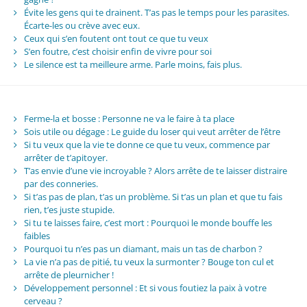
Évite les gens qui te drainent. T’as pas le temps pour les parasites.
Écarte-les ou crève avec eux.
Ceux qui s’en foutent ont tout ce que tu veux
S’en foutre, c’est choisir enfin de vivre pour soi
Le silence est ta meilleure arme. Parle moins, fais plus.
Ferme-la et bosse : Personne ne va le faire à ta place
Sois utile ou dégage : Le guide du loser qui veut arrêter de l’être
Si tu veux que la vie te donne ce que tu veux, commence par
arrêter de t’apitoyer.
T’as envie d’une vie incroyable ? Alors arrête de te laisser distraire
par des conneries.
Si t’as pas de plan, t’as un problème. Si t’as un plan et que tu fais
rien, t’es juste stupide.
Si tu te laisses faire, c’est mort : Pourquoi le monde bouffe les
faibles
Pourquoi tu n’es pas un diamant, mais un tas de charbon ?
La vie n’a pas de pitié, tu veux la surmonter ? Bouge ton cul et
arrête de pleurnicher !
Développement personnel : Et si vous foutiez la paix à votre
cerveau ?