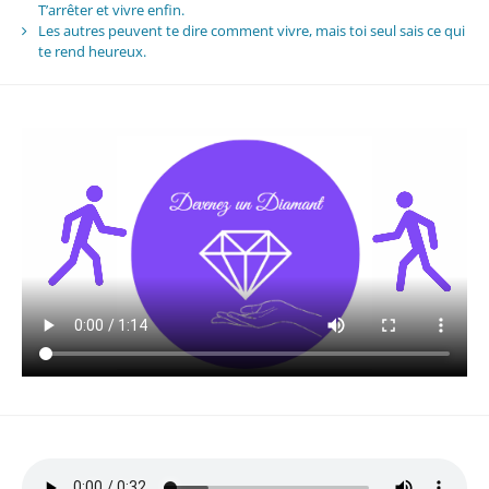
T’arrêter et vivre enfin.
Les autres peuvent te dire comment vivre, mais toi seul sais ce qui
te rend heureux.