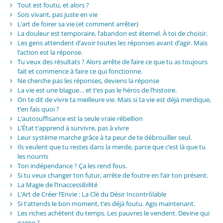
Tout est foutu, et alors ?
Sois vivant, pas juste en vie
L’art de foirer sa vie (et comment arrêter)
La douleur est temporaire, l’abandon est éternel. À toi de choisir.
Les gens attendent d’avoir toutes les réponses avant d’agir. Mais
l’action est la réponse.
Tu veux des résultats ? Alors arrête de faire ce que tu as toujours
fait et commence à faire ce qui fonctionne.
Ne cherche pas les réponses, deviens la réponse
La vie est une blague… et t’es pas le héros de l’histoire.
On te dit de vivre ta meilleure vie. Mais si ta vie est déjà merdique,
t’en fais quoi ?
L’autosuffisance est la seule vraie rébellion
L’État t’apprend à survivre, pas à vivre
Leur système marche grâce à ta peur de te débrouiller seul.
Ils veulent que tu restes dans la merde, parce que c’est là que tu
les nourris
Ton indépendance ? Ça les rend fous.
Si tu veux changer ton futur, arrête de foutre en l’air ton présent.
La Magie de l’Inaccessibilité
L’Art de Créer l’Envie : La Clé du Désir Incontrôlable
Si t’attends le bon moment, t’es déjà foutu. Agis maintenant.
Les riches achètent du temps. Les pauvres le vendent. Devine qui
gagne ?