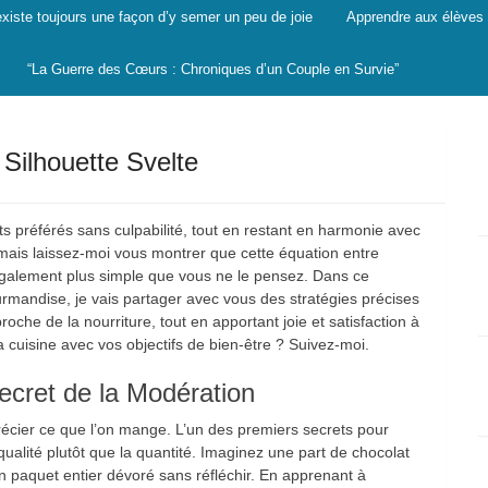
 existe toujours une façon d’y semer un peu de joie
Apprendre aux élèves à
“La Guerre des Cœurs : Chroniques d’un Couple en Survie”
Silhouette Svelte
 préférés sans culpabilité, tout en restant en harmonie avec
 mais laissez-moi vous montrer que cette équation entre
 également plus simple que vous ne le pensez. Dans ce
ourmandise, je vais partager avec vous des stratégies précises
oche de la nourriture, tout en apportant joie et satisfaction à
 cuisine avec vos objectifs de bien-être ? Suivez-moi.
ecret de la Modération
écier ce que l’on mange. L’un des premiers secrets pour
a qualité plutôt que la quantité. Imaginez une part de chocolat
n paquet entier dévoré sans réfléchir. En apprenant à