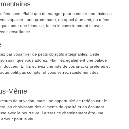
imentaires
os émotions. Plutôt que de manger pour combler une tristesse
e vous apaiser : une promenade, un appel à un ami, ou même
aquez pour une friandise, faites-le consciemment et avec
avec bienveillance.
é
z par vous fixer de petits objectifs atteignables. Cette
ison sain que vous adorez. Planifiez également une balade
n douceur. Enfin, écrivez une liste de vos snacks préférés et
haque petit pas compte, et vous verrez rapidement des
Vous-Même
arcours de privation, mais une opportunité de redécouvrir le
te, en choisissant des aliments de qualité et en écoutant
use avec la nourriture. Laissez ce cheminement être une
 amour pour la vie.