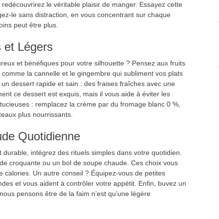
edécouvrirez le véritable plaisir de manger. Essayez cette
z-le sans distraction, en vous concentrant sur chaque
ns peut être plus.
 et Légers
ureux et bénéfiques pour votre silhouette ? Pensez aux fruits
 comme la cannelle et le gingembre qui subliment vos plats
 un dessert rapide et sain : des fraises fraîches avec une
nt ce dessert est exquis, mais il vous aide à éviter les
stucieuses : remplacez la crème par du fromage blanc 0 %,
teaux plus nourrissants.
ude Quotidienne
 durable, intégrez des rituels simples dans votre quotidien.
e croquante ou un bol de soupe chaude. Ces choix vous
 calories. Un autre conseil ? Équipez-vous de petites
andes et vous aident à contrôler votre appétit. Enfin, buvez un
nous pensons être de la faim n’est qu’une légère