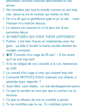
personnes sincères trouvent difficilement le vrai
amour.
Ne considère pas tout le monde comme un ami trop
vite, laisse la vie te montrer qui mérite ce titre
On m’a dit que la gentillesse paie et je l’ai été… mais
l’humain m’a marché dessus.
Le silence est souvent le cri le plus fort d’une
personne déçue.
36 HABITUDES QUI VOUS TUENT LENTEMENT
Parfois, c’est bien d’avoir un malentendu avec les
gens : ça aide à révéler la haine cachée derrière les
visages souriants.
🧠💬 “Conseils d’un sage de 65 ans” – À lire avant
qu’il ne soit trop tard.
Si tu es fatigué de ces conseils à la con, bienvenue
au club.
Le conseil d’un sage à ceux qui courent trop vite
Comment MOTIVEZ-VOUS vraiment vos enfants à
atteindre leurs objectifs ?
Sans filtre, sans blabla : Le vrai développement perso
Ce que la société ne veut pas que tu saches sur la
réussite
Ce que tu refuses de voir te contrôle à jamais
Tu ne contrôles pas ta vie. Tu contrôles juste ta