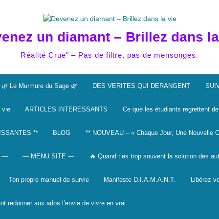
enez un diamant – Brillez dans la
Réalité Crue" – Pas de filtre, pas de mensonges.
🌿 Le Murmure du Sage 🌿
DES VERITES QUI DERANGENT
SUI
 vie
ARTICLES INTERESSANTS
Ce que les étudiants regrettent de
ISSANTES **
BLOG
** NOUVEAU – « Chaque Jour, Une Nouvelle C
 —
— MENU SITE —
🔥 Quand t’es trop souvent la solution des au
Ton propre manuel de survie
Manifeste D.I.A.M.A.N.T.
Libérez vo
 redonner aux ados l’envie de vivre en vrai