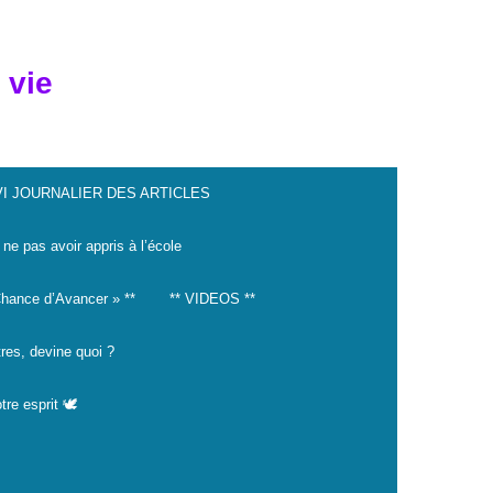
 vie
VI JOURNALIER DES ARTICLES
 ne pas avoir appris à l’école
hance d’Avancer » **
** VIDEOS **
tres, devine quoi ?
tre esprit 🕊️