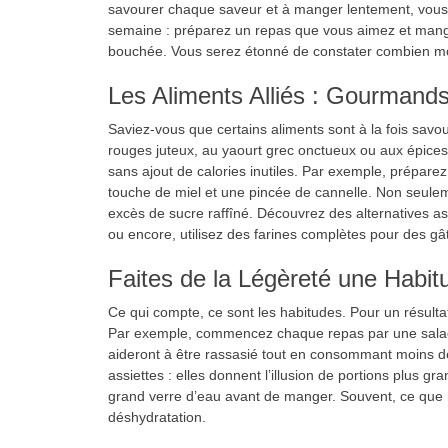
savourer chaque saveur et à manger lentement, vous r
semaine : préparez un repas que vous aimez et mange
bouchée. Vous serez étonné de constater combien moi
Les Aliments Alliés : Gourmands
Saviez-vous que certains aliments sont à la fois savo
rouges juteux, au yaourt grec onctueux ou aux épices
sans ajout de calories inutiles. Par exemple, préparez
touche de miel et une pincée de cannelle. Non seuleme
excès de sucre raffîné. Découvrez des alternatives a
ou encore, utilisez des farines complètes pour des gâ
Faites de la Légèreté une Habit
Ce qui compte, ce sont les habitudes. Pour un résultat
Par exemple, commencez chaque repas par une salad
aideront à être rassasié tout en consommant moins de
assiettes : elles donnent l’illusion de portions plus gr
grand verre d’eau avant de manger. Souvent, ce que 
déshydratation.