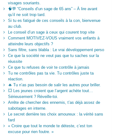
visages souriants.
🧠💬 “Conseils d’un sage de 65 ans” – À lire avant
qu’il ne soit trop tard.
Si tu es fatigué de ces conseils à la con, bienvenue
au club.
Le conseil d’un sage à ceux qui courent trop vite
Comment MOTIVEZ-VOUS vraiment vos enfants à
atteindre leurs objectifs ?
Sans filtre, sans blabla : Le vrai développement perso
Ce que la société ne veut pas que tu saches sur la
réussite
Ce que tu refuses de voir te contrôle à jamais
Tu ne contrôles pas ta vie. Tu contrôles juste ta
réaction.
🔥 Tu n’as pas besoin de salir les autres pour briller.
💥 Les jeunes croient que l’argent achète tout…
Sérieusement ? Réveille-toi.
Arrête de chercher des ennemis, t’as déjà assez de
sabotages en interne.
Le secret derrière tes choix amoureux : la vérité sans
fard
« Croire que tout le monde te déteste, c’est ton
excuse pour rien foutre. »