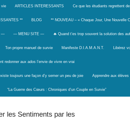
 vie
ARTICLES INTERESSANTS
Ce que les étudiants regrettent de
ISSANTES **
BLOG
** NOUVEAU – « Chaque Jour, Une Nouvelle C
 —
— MENU SITE —
🔥 Quand t’es trop souvent la solution des au
Ton propre manuel de survie
Manifeste D.I.A.M.A.N.T.
Libérez vo
 redonner aux ados l’envie de vivre en vrai
 existe toujours une façon d’y semer un peu de joie
Apprendre aux élèves à
“La Guerre des Cœurs : Chroniques d’un Couple en Survie”
er les Sentiments par les