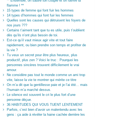
** Ensemble, on sauve ton couple et on ravive la
flamme ! **
15 types de femme qui font fuir les hommes
14 types d’hommes qui font fuir les femmes
Quelles sont les causes qui détruisent les foyers de
nos jours ???
Certains t’aiment tant que tu es utile, puis t’oublient
dès qu’ils n’ont plus besoin de toi.
Est-ce qu’il vaut mieux agir vite et tout faire
rapidement, ou bien prendre son temps et profiter de
la vie ?
Tu veux un secret pour être plus heureux, plus
productif, plus zen ? Voici le truc : Pourquoi les
personnes sincères trouvent difficilement le vrai
amour.
Ne considère pas tout le monde comme un ami trop
vite, laisse la vie te montrer qui mérite ce titre
On m’a dit que la gentillesse paie et je l’ai été… mais
l’humain m’a marché dessus.
Le silence est souvent le cri le plus fort d’une
personne déçue.
36 HABITUDES QUI VOUS TUENT LENTEMENT
Parfois, c’est bien d’avoir un malentendu avec les
gens : ça aide à révéler la haine cachée derrière les