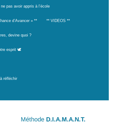
 ne pas avoir appris à l’école
hance d’Avancer » **
** VIDEOS **
tres, devine quoi ?
tre esprit 🕊️
 réfléchir
Méthode
D.I.A.M.A.N.T.