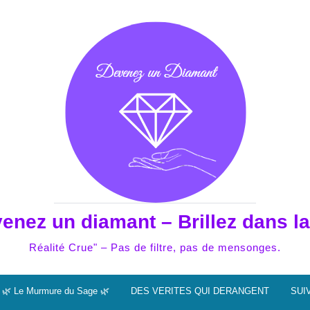
enez un diamant – Brillez dans la
Réalité Crue" – Pas de filtre, pas de mensonges.
🌿 Le Murmure du Sage 🌿
DES VERITES QUI DERANGENT
SUI