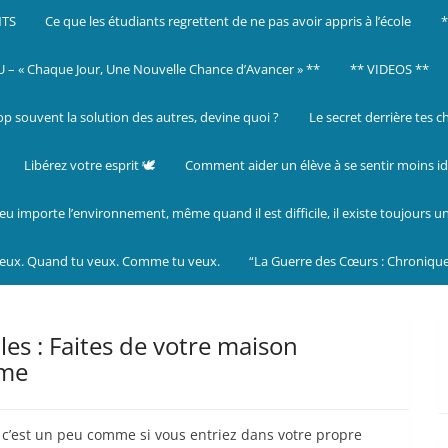
NTS
Ce que les étudiants regrettent de ne pas avoir appris à l’école
– « Chaque Jour, Une Nouvelle Chance d’Avancer » **
** VIDEOS **
op souvent la solution des autres, devine quoi ?
Le secret derrière tes c
Libérez votre esprit 🕊️
Comment aider un élève à se sentir moins id
eu importe l’environnement, même quand il est difficile, il existe toujours u
veux. Quand tu veux. Comme tu veux.
“La Guerre des Cœurs : Chronique
es : Faites de votre maison
ême
, c’est un peu comme si vous entriez dans votre propre