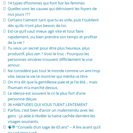
14 types d’hommes qui font fuir les femmes
Quelles sont les causes qui détruisent les foyers de
nos jours ???
Certains t’aiment tant que tu es utile, puis t’oublient
dès qu’ils n’ont plus besoin de toi.
Est-ce qu’il vaut mieux agir vite et tout faire
rapidement, ou bien prendre son temps et profiter
de la vie ?
Tu veux un secret pour être plus heureux, plus
productif, plus zen ? Voici le truc : Pourquoi les
personnes sincères trouvent difficilement le vrai
amour.
Ne considère pas tout le monde comme un ami trop
vite, laisse la vie te montrer qui mérite ce titre
On m’a dit que la gentillesse paie et je l’ai été… mais
l’humain m’a marché dessus.
Le silence est souvent le cri le plus fort d’une
personne déçue.
36 HABITUDES QUI VOUS TUENT LENTEMENT
Parfois, c’est bien d’avoir un malentendu avec les
gens : ça aide à révéler la haine cachée derrière les
visages souriants.
🧠💬 “Conseils d’un sage de 65 ans” – À lire avant qu’il
ne soit trop tard.