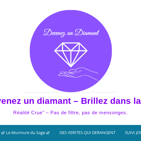
enez un diamant – Brillez dans la
Réalité Crue" – Pas de filtre, pas de mensonges.
🌿 Le Murmure du Sage 🌿
DES VERITES QUI DERANGENT
SUIVI J