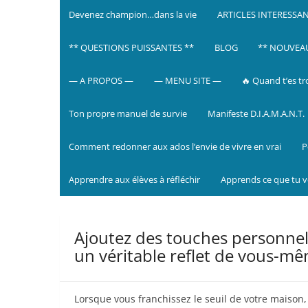
Devenez champion…dans la vie
ARTICLES INTERESSA
** QUESTIONS PUISSANTES **
BLOG
** NOUVEAU 
— A PROPOS —
— MENU SITE —
🔥 Quand t’es tr
Ton propre manuel de survie
Manifeste D.I.A.M.A.N.T.
Comment redonner aux ados l’envie de vivre en vrai
P
Apprendre aux élèves à réfléchir
Apprends ce que tu 
Ajoutez des touches personnell
un véritable reflet de vous-m
Lorsque vous franchissez le seuil de votre maison