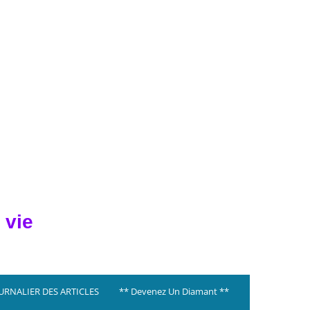
 vie
OURNALIER DES ARTICLES
** Devenez Un Diamant **