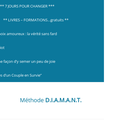
*** 7 JOURS POUR CHANGER ***
** LIVRES – FORMATIONS…gratuits **
hoix amoureux : la vérité sans fard
iot
ne façon d’y semer un peu de joie
s d’un Couple en Survie”
Méthode
D.I.A.M.A.N.T.