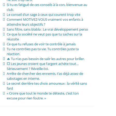
Si tu es fatigué de ces conseils à la con, bienvenue au
club.
Le conseil d’un sage à ceux qui courent trop vite
Comment MOTIVEZ-VOUS vraiment vos enfants à
atteindre leurs objectifs ?
Sans filtre, sans blabla : Le vrai développement perso
Ce que la société ne veut pas que tu saches sur la
réussite
Ce que tu refuses de voir te contrôle à jamais
Tu ne contrôles pas ta vie. Tu contrôles juste ta
réaction.
🔥 Tu n’as pas besoin de salir les autres pour briller.
💥 Les jeunes croient que l’argent achète tout…
Sérieusement ? Réveille-toi.
Arrête de chercher des ennemis, t’as déjà assez de
sabotages en interne.
Le secret derrière tes choix amoureux : la vérité sans
fard
« Croire que tout le monde te déteste, c’est ton
excuse pour rien foutre. »