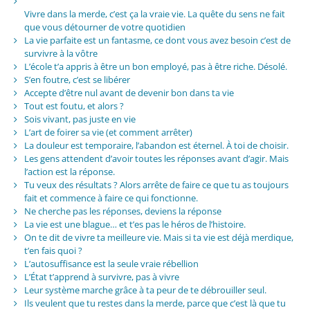
Vivre dans la merde, c’est ça la vraie vie. La quête du sens ne fait
que vous détourner de votre quotidien
La vie parfaite est un fantasme, ce dont vous avez besoin c’est de
survivre à la vôtre
L’école t’a appris à être un bon employé, pas à être riche. Désolé.
S’en foutre, c’est se libérer
Accepte d’être nul avant de devenir bon dans ta vie
Tout est foutu, et alors ?
Sois vivant, pas juste en vie
L’art de foirer sa vie (et comment arrêter)
La douleur est temporaire, l’abandon est éternel. À toi de choisir.
Les gens attendent d’avoir toutes les réponses avant d’agir. Mais
l’action est la réponse.
Tu veux des résultats ? Alors arrête de faire ce que tu as toujours
fait et commence à faire ce qui fonctionne.
Ne cherche pas les réponses, deviens la réponse
La vie est une blague… et t’es pas le héros de l’histoire.
On te dit de vivre ta meilleure vie. Mais si ta vie est déjà merdique,
t’en fais quoi ?
L’autosuffisance est la seule vraie rébellion
L’État t’apprend à survivre, pas à vivre
Leur système marche grâce à ta peur de te débrouiller seul.
Ils veulent que tu restes dans la merde, parce que c’est là que tu