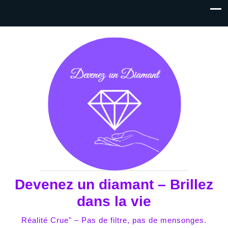
Devenez un diamant – Brillez
dans la vie
Réalité Crue" – Pas de filtre, pas de mensonges.