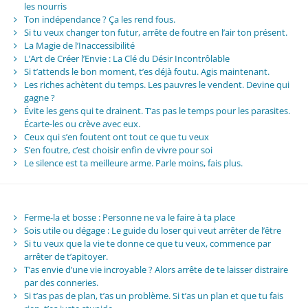
les nourris
Ton indépendance ? Ça les rend fous.
Si tu veux changer ton futur, arrête de foutre en l’air ton présent.
La Magie de l’Inaccessibilité
L’Art de Créer l’Envie : La Clé du Désir Incontrôlable
Si t’attends le bon moment, t’es déjà foutu. Agis maintenant.
Les riches achètent du temps. Les pauvres le vendent. Devine qui
gagne ?
Évite les gens qui te drainent. T’as pas le temps pour les parasites.
Écarte-les ou crève avec eux.
Ceux qui s’en foutent ont tout ce que tu veux
S’en foutre, c’est choisir enfin de vivre pour soi
Le silence est ta meilleure arme. Parle moins, fais plus.
Ferme-la et bosse : Personne ne va le faire à ta place
Sois utile ou dégage : Le guide du loser qui veut arrêter de l’être
Si tu veux que la vie te donne ce que tu veux, commence par
arrêter de t’apitoyer.
T’as envie d’une vie incroyable ? Alors arrête de te laisser distraire
par des conneries.
Si t’as pas de plan, t’as un problème. Si t’as un plan et que tu fais