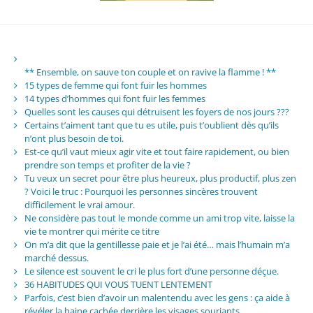
** Ensemble, on sauve ton couple et on ravive la flamme ! **
15 types de femme qui font fuir les hommes
14 types d’hommes qui font fuir les femmes
Quelles sont les causes qui détruisent les foyers de nos jours ???
Certains t’aiment tant que tu es utile, puis t’oublient dès qu’ils
n’ont plus besoin de toi.
Est-ce qu’il vaut mieux agir vite et tout faire rapidement, ou bien
prendre son temps et profiter de la vie ?
Tu veux un secret pour être plus heureux, plus productif, plus zen
? Voici le truc : Pourquoi les personnes sincères trouvent
difficilement le vrai amour.
Ne considère pas tout le monde comme un ami trop vite, laisse la
vie te montrer qui mérite ce titre
On m’a dit que la gentillesse paie et je l’ai été… mais l’humain m’a
marché dessus.
Le silence est souvent le cri le plus fort d’une personne déçue.
36 HABITUDES QUI VOUS TUENT LENTEMENT
Parfois, c’est bien d’avoir un malentendu avec les gens : ça aide à
révéler la haine cachée derrière les visages souriants.