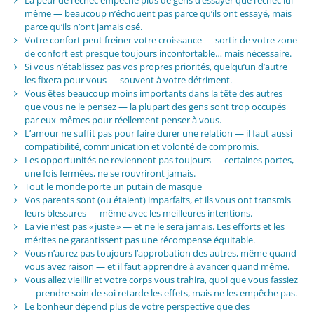
La peur de l’échec empêche plus de gens d’essayer que l’échec lui-
même — beaucoup n’échouent pas parce qu’ils ont essayé, mais
parce qu’ils n’ont jamais osé.
Votre confort peut freiner votre croissance — sortir de votre zone
de confort est presque toujours inconfortable… mais nécessaire.
Si vous n’établissez pas vos propres priorités, quelqu’un d’autre
les fixera pour vous — souvent à votre détriment.
Vous êtes beaucoup moins importants dans la tête des autres
que vous ne le pensez — la plupart des gens sont trop occupés
par eux-mêmes pour réellement penser à vous.
L’amour ne suffit pas pour faire durer une relation — il faut aussi
compatibilité, communication et volonté de compromis.
Les opportunités ne reviennent pas toujours — certaines portes,
une fois fermées, ne se rouvriront jamais.
Tout le monde porte un putain de masque
Vos parents sont (ou étaient) imparfaits, et ils vous ont transmis
leurs blessures — même avec les meilleures intentions.
La vie n’est pas « juste » — et ne le sera jamais. Les efforts et les
mérites ne garantissent pas une récompense équitable.
Vous n’aurez pas toujours l’approbation des autres, même quand
vous avez raison — et il faut apprendre à avancer quand même.
Vous allez vieillir et votre corps vous trahira, quoi que vous fassiez
— prendre soin de soi retarde les effets, mais ne les empêche pas.
Le bonheur dépend plus de votre perspective que des