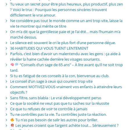
Tu veux un secret pour être plus heureux, plus productif, plus zen
? Voici le truc : Pourquoi les personnes sincères trouvent
difficilement le vrai amour.
Ne considère pas tout le monde comme un ami trop vite, laisse la
vie te montrer qui mérite ce titre
On m’a dit que la gentillesse paie et je l’ai été… mais l’humain m’a
marché dessus.
Le silence est souvent le cri le plus fort d’une personne déçue.
36 HABITUDES QUI VOUS TUENT LENTEMENT
Parfois, c’est bien d’avoir un malentendu avec les gens : ça aide à
révéler la haine cachée derrière les visages souriants.
“Conseils d’un sage de 65 ans” – À lire avant qu’il ne soit trop
tard.
Si tu es fatigué de ces conseils à la con, bienvenue au club.
Le conseil d’un sage à ceux qui courent trop vite
Comment MOTIVEZ-VOUS vraiment vos enfants à atteindre leurs
objectifs ?
Sans filtre, sans blabla : Le vrai développement perso
Ce que la société ne veut pas que tu saches sur la réussite
Ce que tu refuses de voir te contrôle à jamais
Tu ne contrôles pas ta vie. Tu contrôles juste ta réaction.
Tu n’as pas besoin de salir les autres pour briller.
Les jeunes croient que l’argent achète tout… Sérieusement ?