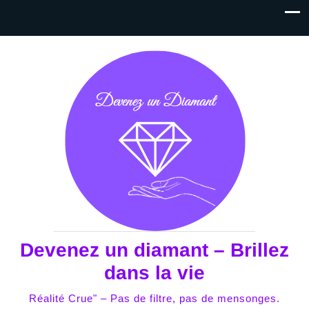
Devenez un diamant – Brillez
dans la vie
Réalité Crue" – Pas de filtre, pas de mensonges.