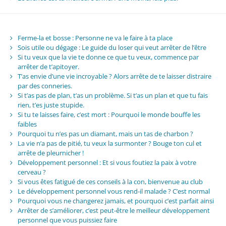
Ferme-la et bosse : Personne ne va le faire à ta place
Sois utile ou dégage : Le guide du loser qui veut arrêter de l’être
Si tu veux que la vie te donne ce que tu veux, commence par
arrêter de t’apitoyer.
T’as envie d’une vie incroyable ? Alors arrête de te laisser distraire
par des conneries.
Si t’as pas de plan, t’as un problème. Si t’as un plan et que tu fais
rien, t’es juste stupide.
Si tu te laisses faire, c’est mort : Pourquoi le monde bouffe les
faibles
Pourquoi tu n’es pas un diamant, mais un tas de charbon ?
La vie n’a pas de pitié, tu veux la surmonter ? Bouge ton cul et
arrête de pleurnicher !
Développement personnel : Et si vous foutiez la paix à votre
cerveau ?
Si vous êtes fatigué de ces conseils à la con, bienvenue au club
Le développement personnel vous rend-il malade ? C’est normal
Pourquoi vous ne changerez jamais, et pourquoi c’est parfait ainsi
Arrêter de s’améliorer, c’est peut-être le meilleur développement
personnel que vous puissiez faire