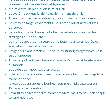
comment cultiver des fruits et légumes ?
Marre d’être un pion ? Sois le roi du jeu.
Le système te veut faible ? C’est le moment de briller !
Tu n’es pas une pierre ordinaire, tu es un diamant en devenir !
La pression forge les diamants : Sois prêt à briller à travers tes
épreuves
Le confort tue ta chance de briller : réveille-toi et déploie des
stratégies qui choquent !
Le monde appartient à ceux qui ne jouent pas selon les règles :
sois celui qui réécrit les siennes !
Les gentils n’ont jamais vu un sou : les stratégies agressives, voilà
ce qui rapporte !
Tu as ce qu’il faut, maintenant arrête de t’excuser et fais-le savoir
au monde !
Le guide des hypocrites bien élevés
Si tu crois que le bonheur viendra à toi, réveille-toi. Il est déjà là, à
toi de le choper.
Arrête de courir après le bonheur comme un idiot. Le secret ?
T’arrêter et vivre enfin.
Les autres peuvent te dire comment vivre, mais toi seul sais ce qui
te rend heureux.