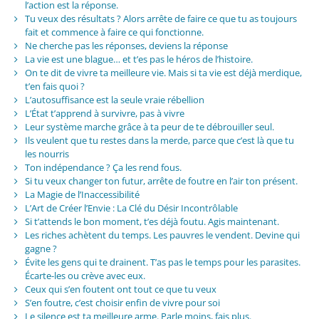
l’action est la réponse.
Tu veux des résultats ? Alors arrête de faire ce que tu as toujours
fait et commence à faire ce qui fonctionne.
Ne cherche pas les réponses, deviens la réponse
La vie est une blague… et t’es pas le héros de l’histoire.
On te dit de vivre ta meilleure vie. Mais si ta vie est déjà merdique,
t’en fais quoi ?
L’autosuffisance est la seule vraie rébellion
L’État t’apprend à survivre, pas à vivre
Leur système marche grâce à ta peur de te débrouiller seul.
Ils veulent que tu restes dans la merde, parce que c’est là que tu
les nourris
Ton indépendance ? Ça les rend fous.
Si tu veux changer ton futur, arrête de foutre en l’air ton présent.
La Magie de l’Inaccessibilité
L’Art de Créer l’Envie : La Clé du Désir Incontrôlable
Si t’attends le bon moment, t’es déjà foutu. Agis maintenant.
Les riches achètent du temps. Les pauvres le vendent. Devine qui
gagne ?
Évite les gens qui te drainent. T’as pas le temps pour les parasites.
Écarte-les ou crève avec eux.
Ceux qui s’en foutent ont tout ce que tu veux
S’en foutre, c’est choisir enfin de vivre pour soi
Le silence est ta meilleure arme. Parle moins, fais plus.