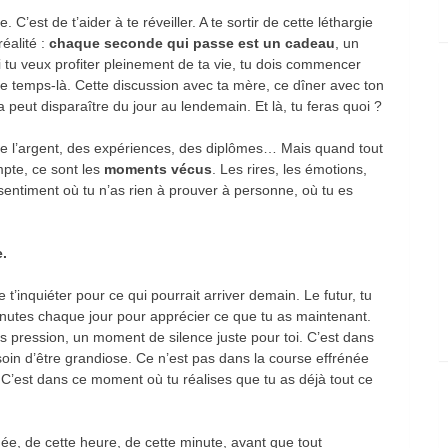
. C’est de t’aider à te réveiller. A te sortir de cette léthargie
réalité :
chaque seconde qui passe est un cadeau
, un
 tu veux profiter pleinement de ta vie, tu dois commencer
ce temps-là. Cette discussion avec ta mère, ce dîner avec ton
a peut disparaître du jour au lendemain. Et là, tu feras quoi ?
de l’argent, des expériences, des diplômes… Mais quand tout
mpte, ce sont les
moments vécus
. Les rires, les émotions,
e sentiment où tu n’as rien à prouver à personne, où tu es
e.
t’inquiéter pour ce qui pourrait arriver demain. Le futur, tu
minutes chaque jour pour apprécier ce que tu as maintenant.
s pression, un moment de silence juste pour toi. C’est dans
soin d’être grandiose. Ce n’est pas dans la course effrénée
. C’est dans ce moment où tu réalises que tu as déjà tout ce
rnée, de cette heure, de cette minute, avant que tout