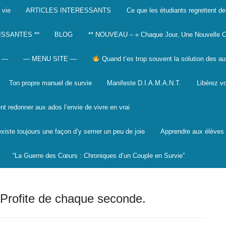
 vie
ARTICLES INTERESSANTS
Ce que les étudiants regrettent de
ISSANTES **
BLOG
** NOUVEAU – « Chaque Jour, Une Nouvelle C
 —
— MENU SITE —
Quand t’es trop souvent la solution des au
Ton propre manuel de survie
Manifeste D.I.A.M.A.N.T.
Libérez vo
 redonner aux ados l’envie de vivre en vrai
 existe toujours une façon d’y semer un peu de joie
Apprendre aux élèves à
“La Guerre des Cœurs : Chroniques d’un Couple en Survie”
. Profite de chaque seconde.