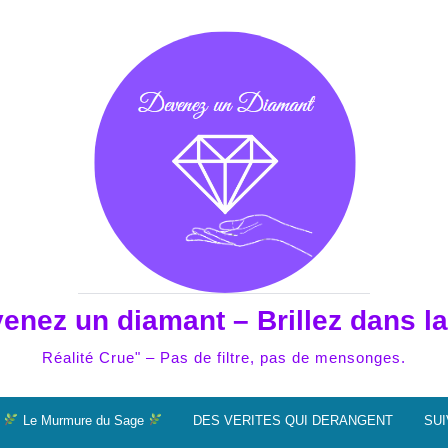
enez un diamant – Brillez dans la
Réalité Crue" – Pas de filtre, pas de mensonges.
Le Murmure du Sage
DES VERITES QUI DERANGENT
SUI