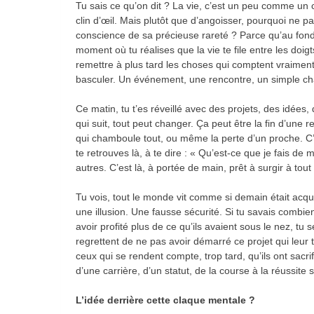
Tu sais ce qu’on dit ? La vie, c’est un peu comme un ch
clin d’œil. Mais plutôt que d’angoisser, pourquoi ne pa
conscience de sa précieuse rareté ? Parce qu’au fond,
moment où tu réalises que la vie te file entre les doig
remettre à plus tard les choses qui comptent vraiment
basculer. Un événement, une rencontre, un simple c
Ce matin, tu t’es réveillé avec des projets, des idée
qui suit, tout peut changer. Ça peut être la fin d’une 
qui chamboule tout, ou même la perte d’un proche. C’es
te retrouves là, à te dire : « Qu’est-ce que je fais de 
autres. C’est là, à portée de main, prêt à surgir à to
Tu vois, tout le monde vit comme si demain était acqu
une illusion. Une fausse sécurité. Si tu savais combie
avoir profité plus de ce qu’ils avaient sous le nez, tu
regrettent de ne pas avoir démarré ce projet qui leur 
ceux qui se rendent compte, trop tard, qu’ils ont sacr
d’une carrière, d’un statut, de la course à la réussite s
L’idée derrière cette claque mentale ?