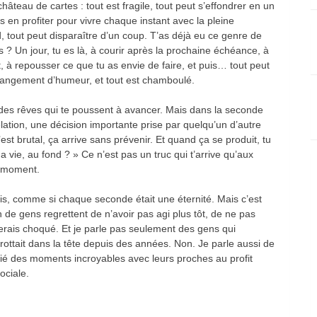
âteau de cartes : tout est fragile, tout peut s’effondrer en un
s en profiter pour vivre chaque instant avec la pleine
 tout peut disparaître d’un coup. T’as déjà eu ce genre de
ts ? Un jour, tu es là, à courir après la prochaine échéance, à
, à repousser ce que tu as envie de faire, et puis… tout peut
hangement d’humeur, et tout est chamboulé.
s, des rêves qui te poussent à avancer. Mais dans la seconde
relation, une décision importante prise par quelqu’un d’autre
t brutal, ça arrive sans prévenir. Et quand ça se produit, tu
ma vie, au fond ? » Ce n’est pas un truc qui t’arrive qu’aux
ut moment.
is, comme si chaque seconde était une éternité. Mais c’est
n de gens regrettent de n’avoir pas agi plus tôt, de ne pas
 serais choqué. Et je parle pas seulement des gens qui
trottait dans la tête depuis des années. Non. Je parle aussi de
ifié des moments incroyables avec leurs proches au profit
ociale.