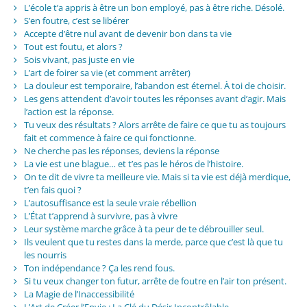
L’école t’a appris à être un bon employé, pas à être riche. Désolé.
S’en foutre, c’est se libérer
Accepte d’être nul avant de devenir bon dans ta vie
Tout est foutu, et alors ?
Sois vivant, pas juste en vie
L’art de foirer sa vie (et comment arrêter)
La douleur est temporaire, l’abandon est éternel. À toi de choisir.
Les gens attendent d’avoir toutes les réponses avant d’agir. Mais
l’action est la réponse.
Tu veux des résultats ? Alors arrête de faire ce que tu as toujours
fait et commence à faire ce qui fonctionne.
Ne cherche pas les réponses, deviens la réponse
La vie est une blague… et t’es pas le héros de l’histoire.
On te dit de vivre ta meilleure vie. Mais si ta vie est déjà merdique,
t’en fais quoi ?
L’autosuffisance est la seule vraie rébellion
L’État t’apprend à survivre, pas à vivre
Leur système marche grâce à ta peur de te débrouiller seul.
Ils veulent que tu restes dans la merde, parce que c’est là que tu
les nourris
Ton indépendance ? Ça les rend fous.
Si tu veux changer ton futur, arrête de foutre en l’air ton présent.
La Magie de l’Inaccessibilité
L’Art de Créer l’Envie : La Clé du Désir Incontrôlable