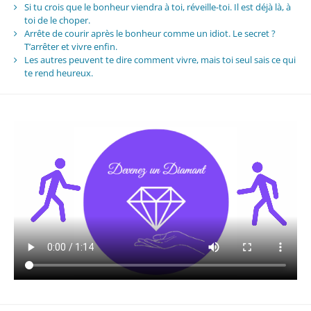
Si tu crois que le bonheur viendra à toi, réveille-toi. Il est déjà là, à
toi de le choper.
Arrête de courir après le bonheur comme un idiot. Le secret ?
T’arrêter et vivre enfin.
Les autres peuvent te dire comment vivre, mais toi seul sais ce qui
te rend heureux.