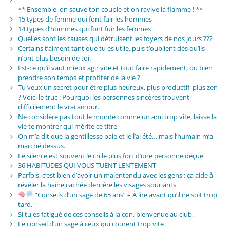
** Ensemble, on sauve ton couple et on ravive la flamme ! **
15 types de femme qui font fuir les hommes
14 types d’hommes qui font fuir les femmes
Quelles sont les causes qui détruisent les foyers de nos jours ???
Certains t’aiment tant que tu es utile, puis t’oublient dès qu’ils
n’ont plus besoin de toi.
Est-ce qu’il vaut mieux agir vite et tout faire rapidement, ou bien
prendre son temps et profiter de la vie ?
Tu veux un secret pour être plus heureux, plus productif, plus zen
? Voici le truc : Pourquoi les personnes sincères trouvent
difficilement le vrai amour.
Ne considère pas tout le monde comme un ami trop vite, laisse la
vie te montrer qui mérite ce titre
On m’a dit que la gentillesse paie et je l’ai été… mais l’humain m’a
marché dessus.
Le silence est souvent le cri le plus fort d’une personne déçue.
36 HABITUDES QUI VOUS TUENT LENTEMENT
Parfois, c’est bien d’avoir un malentendu avec les gens : ça aide à
révéler la haine cachée derrière les visages souriants.
“Conseils d’un sage de 65 ans” – À lire avant qu’il ne soit trop
tard.
Si tu es fatigué de ces conseils à la con, bienvenue au club.
Le conseil d’un sage à ceux qui courent trop vite