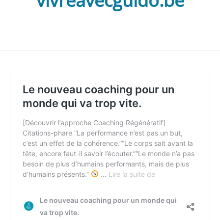
vivreavecguido.be