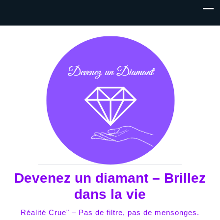
Devenez un diamant – Brillez
dans la vie
Réalité Crue" – Pas de filtre, pas de mensonges.