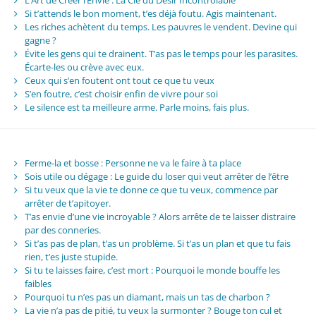
Si t’attends le bon moment, t’es déjà foutu. Agis maintenant.
Les riches achètent du temps. Les pauvres le vendent. Devine qui
gagne ?
Évite les gens qui te drainent. T’as pas le temps pour les parasites.
Écarte-les ou crève avec eux.
Ceux qui s’en foutent ont tout ce que tu veux
S’en foutre, c’est choisir enfin de vivre pour soi
Le silence est ta meilleure arme. Parle moins, fais plus.
Ferme-la et bosse : Personne ne va le faire à ta place
Sois utile ou dégage : Le guide du loser qui veut arrêter de l’être
Si tu veux que la vie te donne ce que tu veux, commence par
arrêter de t’apitoyer.
T’as envie d’une vie incroyable ? Alors arrête de te laisser distraire
par des conneries.
Si t’as pas de plan, t’as un problème. Si t’as un plan et que tu fais
rien, t’es juste stupide.
Si tu te laisses faire, c’est mort : Pourquoi le monde bouffe les
faibles
Pourquoi tu n’es pas un diamant, mais un tas de charbon ?
La vie n’a pas de pitié, tu veux la surmonter ? Bouge ton cul et