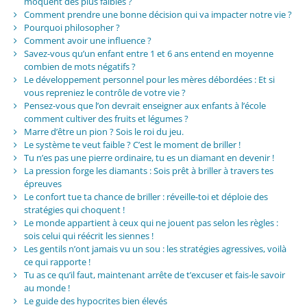
moquent des plus faibles ?
Comment prendre une bonne décision qui va impacter notre vie ?
Pourquoi philosopher ?
Comment avoir une influence ?
Savez-vous qu’un enfant entre 1 et 6 ans entend en moyenne
combien de mots négatifs ?
Le développement personnel pour les mères débordées : Et si
vous repreniez le contrôle de votre vie ?
Pensez-vous que l’on devrait enseigner aux enfants à l’école
comment cultiver des fruits et légumes ?
Marre d’être un pion ? Sois le roi du jeu.
Le système te veut faible ? C’est le moment de briller !
Tu n’es pas une pierre ordinaire, tu es un diamant en devenir !
La pression forge les diamants : Sois prêt à briller à travers tes
épreuves
Le confort tue ta chance de briller : réveille-toi et déploie des
stratégies qui choquent !
Le monde appartient à ceux qui ne jouent pas selon les règles :
sois celui qui réécrit les siennes !
Les gentils n’ont jamais vu un sou : les stratégies agressives, voilà
ce qui rapporte !
Tu as ce qu’il faut, maintenant arrête de t’excuser et fais-le savoir
au monde !
Le guide des hypocrites bien élevés