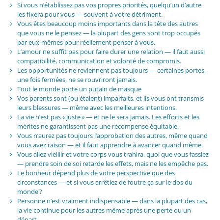
Si vous n’établissez pas vos propres priorités, quelqu’un d’autre
les fixera pour vous — souvent à votre détriment.
Vous êtes beaucoup moins importants dans la tête des autres
que vous ne le pensez — la plupart des gens sont trop occupés
par eux-mêmes pour réellement penser à vous.
L’amour ne suffit pas pour faire durer une relation — il faut aussi
compatibilité, communication et volonté de compromis.
Les opportunités ne reviennent pas toujours — certaines portes,
une fois fermées, ne se rouvriront jamais.
Tout le monde porte un putain de masque
Vos parents sont (ou étaient) imparfaits, et ils vous ont transmis
leurs blessures — même avec les meilleures intentions.
La vie n’est pas « juste » — et ne le sera jamais. Les efforts et les
mérites ne garantissent pas une récompense équitable.
Vous n’aurez pas toujours l’approbation des autres, même quand
vous avez raison — et il faut apprendre à avancer quand même.
Vous allez vieillir et votre corps vous trahira, quoi que vous fassiez
— prendre soin de soi retarde les effets, mais ne les empêche pas.
Le bonheur dépend plus de votre perspective que des
circonstances — et si vous arrêtiez de foutre ça sur le dos du
monde ?
Personne n’est vraiment indispensable — dans la plupart des cas,
la vie continue pour les autres même après une perte ou un
départ.