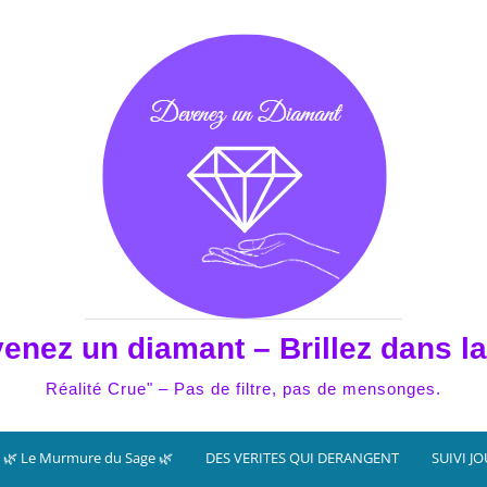
enez un diamant – Brillez dans la
Réalité Crue" – Pas de filtre, pas de mensonges.
🌿 Le Murmure du Sage 🌿
DES VERITES QUI DERANGENT
SUIVI J