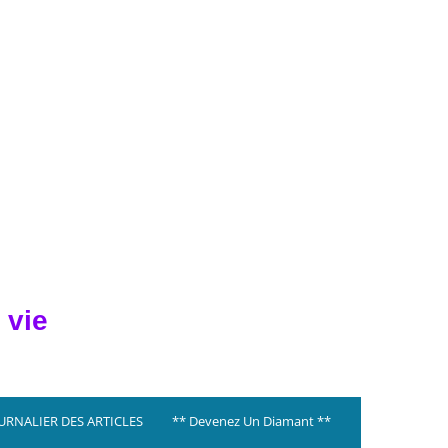
 vie
OURNALIER DES ARTICLES
** Devenez Un Diamant **