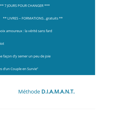
*** 7 JOURS POUR CHANGER ***
** LIVRES – FORMATIONS…gratuits **
hoix amoureux : la vérité sans fard
iot
ne façon d’y semer un peu de joie
s d’un Couple en Survie”
Méthode
D.I.A.M.A.N.T.