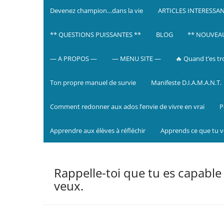
Devenez champion…dans la vie
ARTICLES INTERESSA
** QUESTIONS PUISSANTES **
BLOG
** NOUVEAU 
— A PROPOS —
— MENU SITE —
🔥 Quand t’es tr
Ton propre manuel de survie
Manifeste D.I.A.M.A.N.T.
Comment redonner aux ados l’envie de vivre en vrai
P
Apprendre aux élèves à réfléchir
Apprends ce que tu 
Rappelle-toi que tu es capable 
veux.