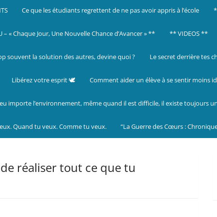
NTS
Ce que les étudiants regrettent de ne pas avoir appris à l’école
– « Chaque Jour, Une Nouvelle Chance d’Avancer » **
** VIDEOS **
op souvent la solution des autres, devine quoi ?
Le secret derrière tes c
Libérez votre esprit 🕊️
Comment aider un élève à se sentir moins id
eu importe l’environnement, même quand il est difficile, il existe toujours u
veux. Quand tu veux. Comme tu veux.
“La Guerre des Cœurs : Chronique
de réaliser tout ce que tu