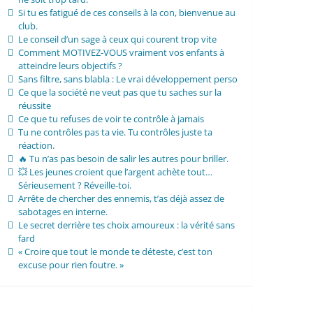
Si tu es fatigué de ces conseils à la con, bienvenue au
club.
Le conseil d’un sage à ceux qui courent trop vite
Comment MOTIVEZ-VOUS vraiment vos enfants à
atteindre leurs objectifs ?
Sans filtre, sans blabla : Le vrai développement perso
Ce que la société ne veut pas que tu saches sur la
réussite
Ce que tu refuses de voir te contrôle à jamais
Tu ne contrôles pas ta vie. Tu contrôles juste ta
réaction.
🔥 Tu n’as pas besoin de salir les autres pour briller.
💥 Les jeunes croient que l’argent achète tout…
Sérieusement ? Réveille-toi.
Arrête de chercher des ennemis, t’as déjà assez de
sabotages en interne.
Le secret derrière tes choix amoureux : la vérité sans
fard
« Croire que tout le monde te déteste, c’est ton
excuse pour rien foutre. »