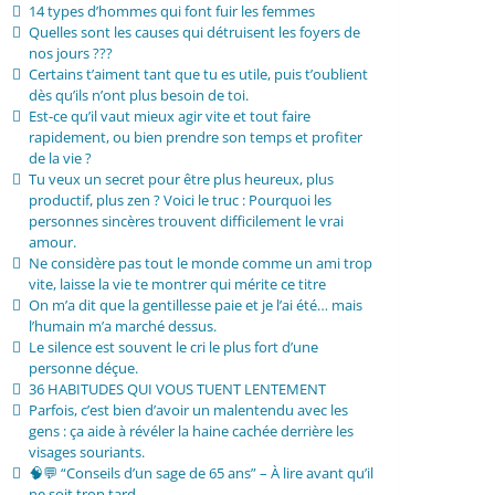
14 types d’hommes qui font fuir les femmes
Quelles sont les causes qui détruisent les foyers de
nos jours ???
Certains t’aiment tant que tu es utile, puis t’oublient
dès qu’ils n’ont plus besoin de toi.
Est-ce qu’il vaut mieux agir vite et tout faire
rapidement, ou bien prendre son temps et profiter
de la vie ?
Tu veux un secret pour être plus heureux, plus
productif, plus zen ? Voici le truc : Pourquoi les
personnes sincères trouvent difficilement le vrai
amour.
Ne considère pas tout le monde comme un ami trop
vite, laisse la vie te montrer qui mérite ce titre
On m’a dit que la gentillesse paie et je l’ai été… mais
l’humain m’a marché dessus.
Le silence est souvent le cri le plus fort d’une
personne déçue.
36 HABITUDES QUI VOUS TUENT LENTEMENT
Parfois, c’est bien d’avoir un malentendu avec les
gens : ça aide à révéler la haine cachée derrière les
visages souriants.
🧠💬 “Conseils d’un sage de 65 ans” – À lire avant qu’il
ne soit trop tard.