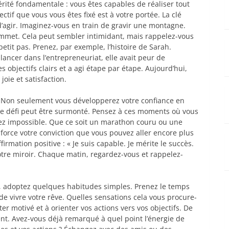
érité fondamentale : vous êtes capables de réaliser tout
tif que vous vous êtes fixé est à votre portée. La clé
d’agir. Imaginez-vous en train de gravir une montagne.
mmet. Cela peut sembler intimidant, mais rappelez-vous
it pas. Prenez, par exemple, l’histoire de Sarah.
lancer dans l’entrepreneuriat, elle avait peur de
 objectifs clairs et a agi étape par étape. Aujourd’hui,
joie et satisfaction.
. Non seulement vous développerez votre confiance en
e défi peut être surmonté. Pensez à ces moments où vous
ez impossible. Que ce soit un marathon couru ou une
nforce votre conviction que vous pouvez aller encore plus
rmation positive : « Je suis capable. Je mérite le succès.
votre miroir. Chaque matin, regardez-vous et rappelez-
n, adoptez quelques habitudes simples. Prenez le temps
 de vivre votre rêve. Quelles sensations cela vous procure-
ster motivé et à orienter vos actions vers vos objectifs. De
nt. Avez-vous déjà remarqué à quel point l’énergie de