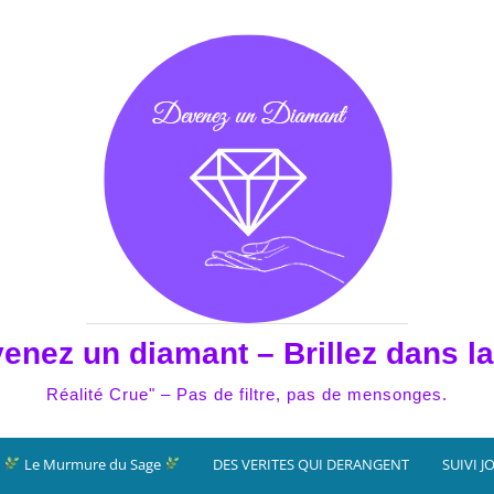
enez un diamant – Brillez dans la
Réalité Crue" – Pas de filtre, pas de mensonges.
Le Murmure du Sage
DES VERITES QUI DERANGENT
SUIVI J