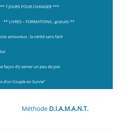
*** 7 JOURS POUR CHANGER ***
** LIVRES – FORMATIONS…gratuits **
choix amoureux : la vérité sans fard
diot
ne façon d’y semer un peu de joie
s d’un Couple en Survie”
Méthode
D.I.A.M.A.N.T.