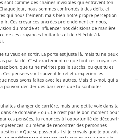
ces sont comme des chaînes invisibles qui entravent ton
. Chaque jour, nous sommes confrontés à des défis, et
res qui nous freinent, mais bien notre propre perception
plir. Ces croyances ancrées profondément en nous,
 vision du monde et influencer nos décisions de manière
ce de ces croyances limitantes et de réfléchir à la
i.
 tu veux en sortir. La porte est juste là, mais tu ne peux
n’as pas la clé. C’est exactement ce que font ces croyances
assez bon, que tu ne mérites pas le succès, ou que tu es
. Ces pensées sont souvent le reflet d’expériences
e nous avons faites avec les autres. Mais dis-moi, qui a
eul à pouvoir décider des barrières que tu souhaites
haites changer de carrière, mais une petite voix dans ta
e dans ce domaine » ou « Ce n’est pas le bon moment pour
par ces pensées, tu renonces à l’opportunité de découvrir
compétences, ou même de rencontrer des personnes
question : « Que se passerait-il si je croyais que je pouvais