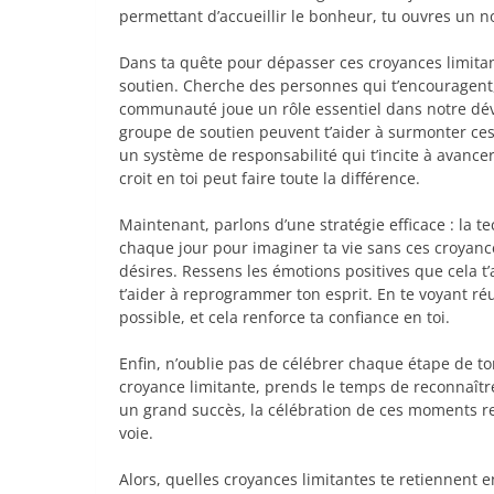
permettant d’accueillir le bonheur, tu ouvres un n
Dans ta quête pour dépasser ces croyances limitant
soutien. Cherche des personnes qui t’encouragent, 
communauté joue un rôle essentiel dans notre d
groupe de soutien peuvent t’aider à surmonter ces 
un système de responsabilité qui t’incite à avance
croit en toi peut faire toute la différence.
Maintenant, parlons d’une stratégie efficace : la 
chaque jour pour imaginer ta vie sans ces croyances
désires. Ressens les émotions positives que cela t’
t’aider à reprogrammer ton esprit. En te voyant ré
possible, et cela renforce ta confiance en toi.
Enfin, n’oublie pas de célébrer chaque étape de t
croyance limitante, prends le temps de reconnaître
un grand succès, la célébration de ces moments re
voie.
Alors, quelles croyances limitantes te retiennent e