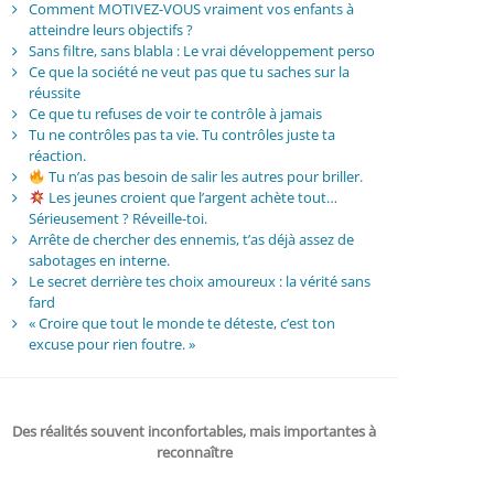
Comment MOTIVEZ-VOUS vraiment vos enfants à
atteindre leurs objectifs ?
Sans filtre, sans blabla : Le vrai développement perso
Ce que la société ne veut pas que tu saches sur la
réussite
Ce que tu refuses de voir te contrôle à jamais
Tu ne contrôles pas ta vie. Tu contrôles juste ta
réaction.
Tu n’as pas besoin de salir les autres pour briller.
Les jeunes croient que l’argent achète tout…
Sérieusement ? Réveille-toi.
Arrête de chercher des ennemis, t’as déjà assez de
sabotages en interne.
Le secret derrière tes choix amoureux : la vérité sans
fard
« Croire que tout le monde te déteste, c’est ton
excuse pour rien foutre. »
Des réalités souvent inconfortables, mais importantes à
reconnaître