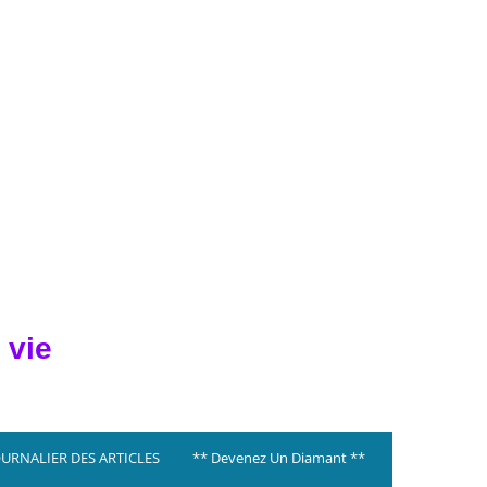
 vie
OURNALIER DES ARTICLES
** Devenez Un Diamant **