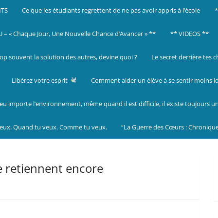
NTS
Ce que les étudiants regrettent de ne pas avoir appris à l’école
– « Chaque Jour, Une Nouvelle Chance d’Avancer » **
** VIDEOS **
op souvent la solution des autres, devine quoi ?
Le secret derrière tes 
Libérez votre esprit
Comment aider un élève à se sentir moins i
eu importe l’environnement, même quand il est difficile, il existe toujours u
veux. Quand tu veux. Comme tu veux.
“La Guerre des Cœurs : Chronique
e retiennent encore