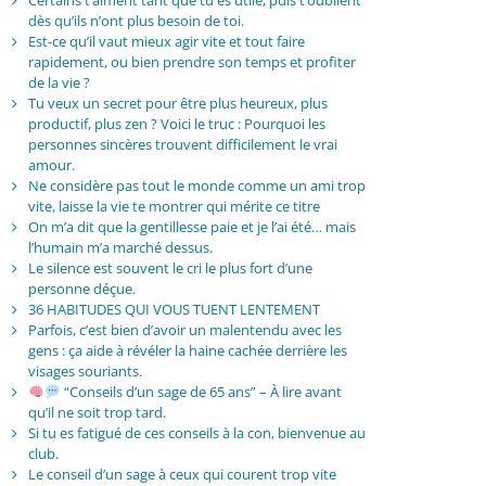
Certains t’aiment tant que tu es utile, puis t’oublient
dès qu’ils n’ont plus besoin de toi.
Est-ce qu’il vaut mieux agir vite et tout faire
rapidement, ou bien prendre son temps et profiter
de la vie ?
Tu veux un secret pour être plus heureux, plus
productif, plus zen ? Voici le truc : Pourquoi les
personnes sincères trouvent difficilement le vrai
amour.
Ne considère pas tout le monde comme un ami trop
vite, laisse la vie te montrer qui mérite ce titre
On m’a dit que la gentillesse paie et je l’ai été… mais
l’humain m’a marché dessus.
Le silence est souvent le cri le plus fort d’une
personne déçue.
36 HABITUDES QUI VOUS TUENT LENTEMENT
Parfois, c’est bien d’avoir un malentendu avec les
gens : ça aide à révéler la haine cachée derrière les
visages souriants.
“Conseils d’un sage de 65 ans” – À lire avant
qu’il ne soit trop tard.
Si tu es fatigué de ces conseils à la con, bienvenue au
club.
Le conseil d’un sage à ceux qui courent trop vite