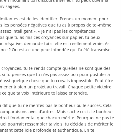
 en modifiant ton discours intérieur, tu peux ouvrir la
envisagées.
imitantes est de les identifier. Prends un moment pour
outes les pensées négatives que tu as à propos de toi-même.
ssez intelligent », « Je n’ai pas les compétences
ois que tu as mis ces croyances sur papier, tu peux
 négative, demande-toi si elle est réellement vraie. As-
ance ? Ou est-ce une peur infondée qui t’a été transmise
croyances, tu te rends compte qu’elles ne sont que des
 si tu penses que tu n’es pas assez bon pour postuler à
 réussi quelque chose que tu croyais impossible. Peut-être
 mener à bien un projet au travail. Chaque petite victoire
ce que ta voix intérieure te laisse entendre.
i dit que tu ne mérites pas le bonheur ou le succès. Cela
 comparaisons avec d’autres. Mais sache ceci : le bonheur
n droit fondamental que chacun mérite. Pourquoi ne pas te
oi pourrait ressembler ta vie si tu décidais de mériter le
ssentant cette joie profonde et authentique. En te