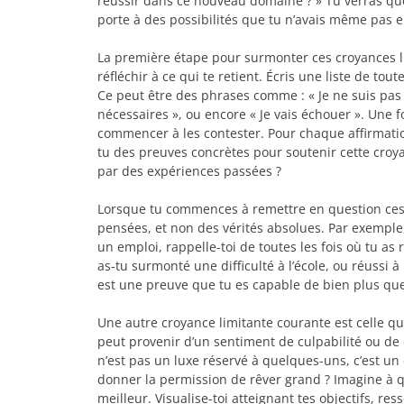
réussir dans ce nouveau domaine ? » Tu verras que,
porte à des possibilités que tu n’avais même pas 
La première étape pour surmonter ces croyances l
réfléchir à ce qui te retient. Écris une liste de t
Ce peut être des phrases comme : « Je ne suis pas a
nécessaires », ou encore « Je vais échouer ». Une f
commencer à les contester. Pour chaque affirmation
tu des preuves concrètes pour soutenir cette croy
par des expériences passées ?
Lorsque tu commences à remettre en question ces 
pensées, et non des vérités absolues. Par exemple,
un emploi, rappelle-toi de toutes les fois où tu as
as-tu surmonté une difficulté à l’école, ou réussi à
est une preuve que tu es capable de bien plus que 
Une autre croyance limitante courante est celle qu
peut provenir d’un sentiment de culpabilité ou de
n’est pas un luxe réservé à quelques-uns, c’est u
donner la permission de rêver grand ? Imagine à qu
meilleur. Visualise-toi atteignant tes objectifs, re