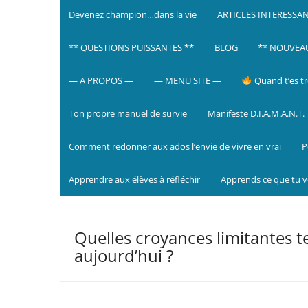
Devenez champion…dans la vie
ARTICLES INTERESSA
** QUESTIONS PUISSANTES **
BLOG
** NOUVEAU 
— A PROPOS —
— MENU SITE —
Quand t’es tr
Ton propre manuel de survie
Manifeste D.I.A.M.A.N.T.
Comment redonner aux ados l’envie de vivre en vrai
P
Apprendre aux élèves à réfléchir
Apprends ce que tu 
Quelles croyances limitantes t
aujourd’hui ?