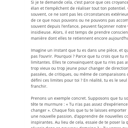
Si je te demande cela, c’est parce que ces croyan
élan et t’empêchent de réaliser tout ton potentiel
souvent, ce ne sont pas les circonstances extérieu
de ce que nous pouvons ou ne pouvons pas accom
souvent depuis l’enfance, peuvent façonner notre
insidieuse. Alors, il est temps de prendre conscien
manière dont elles te retiennent encore aujourd’hu
Imagine un instant que tu es dans une pièce, et que
pas l’ouvrir. Pourquoi ? Parce que tu crois que tu 
limitantes. Elles te convainquent que tu n’es pas 
trop vieux ou trop jeune pour changer de direction
passées, de critiques, ou même de comparaisons qu
défini ces limites pour toi ? En réalité, tu es le s
franchir.
Prenons un exemple concret. Supposons que tu sou
tête te murmure : « Tu n’as pas assez d’expérienc
changer ». Chaque fois que tu te laisses emporter 
une nouvelle passion, d’apprendre de nouvelles 
inspirantes. Au lieu de cela, essaie de te poser la 