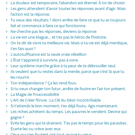
La douleur est temporaire, l’abandon est éternel. À toi de choisir.
Les gens attendent d’avoir toutes les réponses avant d’agir. Mais
l’action est la réponse.
Tu veux des résultats ? Alors arrête de faire ce que tu as toujours
fait et commence à faire ce qui fonctionne.
Ne cherche pas les réponses, deviens la réponse
La vie est une blague… et t’es pas le héros de l’histoire.
On te dit de vivre ta meilleure vie. Mais si ta vie est déjà merdique,
t’en fais quoi ?
L’autosuffisance est la seule vraie rébellion
L’État t’apprend à survivre, pas à vivre
Leur système marche grâce à ta peur de te débrouiller seul.
Ils veulent que tu restes dans la merde, parce que c’est là que tu
les nourris
Ton indépendance ? Ça les rend fous.
Si tu veux changer ton futur, arrête de foutre en l’air ton présent.
La Magie de l’Inaccessibilité
L’Art de Créer l’Envie : La Clé du Désir Incontrôlable
Si t’attends le bon moment, t’es déjà foutu. Agis maintenant.
Les riches achètent du temps. Les pauvres le vendent. Devine qui
gagne ?
Évite les gens qui te drainent. T’as pas le temps pour les parasites.
Écarte-les ou crève avec eux.
Ceux qui s’en foutent ont tout ce que tu veux