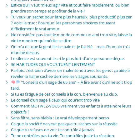
Est-ce qu’il vaut mieux agir vite et tout faire rapidement, ou bien
prendre son temps et profiter de la vie ?
Tu veux un secret pour être plus heureux, plus productif, plus zen
? Voici le truc : Pourquoi les personnes sincères trouvent
difficilement le vrai amour.
Ne considère pas tout le monde comme un ami trop vite, laisse la
vie te montrer qui mérite ce titre
On m’a dit que la gentillesse paie et je l’ai été… mais l’humain m’a
marché dessus.
Le silence est souvent le cri le plus fort d’une personne déçue.
36 HABITUDES QUI VOUS TUENT LENTEMENT
Parfois, c’est bien d’avoir un malentendu avec les gens : ça aide à
révéler la haine cachée derrière les visages souriants.
“Conseils d’un sage de 65 ans” – À lire avant qu’il ne soit trop
tard.
Si tu es fatigué de ces conseils à la con, bienvenue au club.
Le conseil d’un sage à ceux qui courent trop vite
Comment MOTIVEZ-VOUS vraiment vos enfants à atteindre leurs
objectifs ?
Sans filtre, sans blabla : Le vrai développement perso
Ce que la société ne veut pas que tu saches sur la réussite
Ce que tu refuses de voir te contrôle à jamais
Tu ne contrôles pas ta vie. Tu contrôles juste ta réaction.