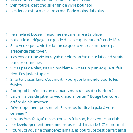
S’en foutre, c’est choisir enfin de vivre pour soi
Le silence est ta meilleure arme. Parle moins, fais plus.
Ferme-la et bosse : Personne ne va le faire à ta place
Sois utile ou dégage : Le guide du loser qui veut arrêter de l’être
Si tu veux que la vie te donne ce que tu veux, commence par
arrêter de t’apitoyer.
T’as envie d’une vie incroyable ? Alors arrête de te laisser distraire
par des conneries.
Si t’as pas de plan, t’as un problème. Si t’as un plan et que tu fais
rien, t’es juste stupide.
Si tu te laisses faire, c’est mort : Pourquoi le monde bouffe les
faibles
Pourquoi tu n’es pas un diamant, mais un tas de charbon ?
La vie n’a pas de pitié, tu veux la surmonter ? Bouge ton cul et
arrête de pleurnicher !
Développement personnel : Et si vous foutiez la paix à votre
cerveau ?
Si vous êtes fatigué de ces conseils à la con, bienvenue au club
Le développement personnel vous rend-il malade ? C’est normal
Pourquoi vous ne changerez jamais, et pourquoi c’est parfait ainsi