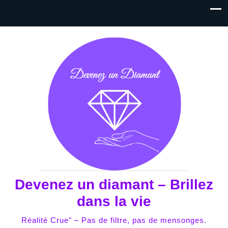
Devenez un diamant – Brillez
dans la vie
Réalité Crue" – Pas de filtre, pas de mensonges.