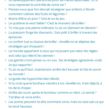
Le développement personnel pour les mères débordées : Et si
vous repreniez le contrôle de votre vie ?
Pensez-vous que l’on devrait enseigner aux enfants à l’école
comment cultiver des fruits et légumes ?
Marre d’être un pion ? Sois le roi du jeu.
Le système te veut faible ? C’est le moment de briller !
Tu n’es pas une pierre ordinaire, tu es un diamant en devenir !
La pression forge les diamants : Sois prêt à briller à travers tes
épreuves
Le confort tue ta chance de briller : réveille-toi et déploie des
stratégies qui choquent !
Le monde appartient à ceux qui ne jouent pas selon les règles :
sois celui qui réécrit les siennes !
Les gentils n’ont jamais vu un sou : les stratégies agressives, voilà
ce qui rapporte !
Tu as ce qu’il faut, maintenant arrête de t’excuser et fais-le savoir
au monde !
Le guide des hypocrites bien élevés
Si tu crois que le bonheur viendra à toi, réveille-toi. Il est déjà là, à
toi de le choper.
Arrête de courir après le bonheur comme un idiot. Le secret ?
T’arrêter et vivre enfin.
Les autres peuvent te dire comment vivre, mais toi seul sais ce qui
te rend heureux.