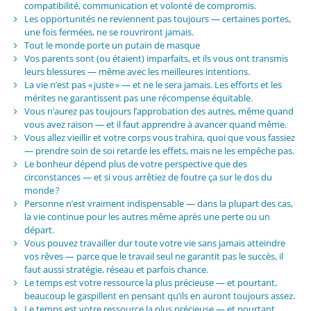
compatibilité, communication et volonté de compromis.
Les opportunités ne reviennent pas toujours — certaines portes,
une fois fermées, ne se rouvriront jamais.
Tout le monde porte un putain de masque
Vos parents sont (ou étaient) imparfaits, et ils vous ont transmis
leurs blessures — même avec les meilleures intentions.
La vie n’est pas « juste » — et ne le sera jamais. Les efforts et les
mérites ne garantissent pas une récompense équitable.
Vous n’aurez pas toujours l’approbation des autres, même quand
vous avez raison — et il faut apprendre à avancer quand même.
Vous allez vieillir et votre corps vous trahira, quoi que vous fassiez
— prendre soin de soi retarde les effets, mais ne les empêche pas.
Le bonheur dépend plus de votre perspective que des
circonstances — et si vous arrêtiez de foutre ça sur le dos du
monde ?
Personne n’est vraiment indispensable — dans la plupart des cas,
la vie continue pour les autres même après une perte ou un
départ.
Vous pouvez travailler dur toute votre vie sans jamais atteindre
vos rêves — parce que le travail seul ne garantit pas le succès, il
faut aussi stratégie, réseau et parfois chance.
Le temps est votre ressource la plus précieuse — et pourtant,
beaucoup le gaspillent en pensant qu’ils en auront toujours assez.
Le temps est votre ressource la plus précieuse — et pourtant,