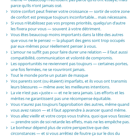
parce qu’ils n’ont jamais osé.
Votre confort peut freiner votre croissance — sortir de votre zone
de confort est presque toujours inconfortable… mais nécessaire.
Si vous n’établissez pas vos propres priorités, quelqu’un d’autre
les fixera pour vous — souvent à votre détriment.
Vous êtes beaucoup moins importants dans la tête des autres
que vous ne le pensez — la plupart des gens sont trop occupés
par eux-mêmes pour réellement penser à vous.
L’amour ne suffit pas pour faire durer une relation — il faut aussi
compatibilité, communication et volonté de compromis.
Les opportunités ne reviennent pas toujours — certaines portes,
une fois fermées, ne se rouvriront jamais.
Tout le monde porte un putain de masque
Vos parents sont (ou étaient) imparfaits, et ils vous ont transmis
leurs blessures — même avec les meilleures intentions.
La vie n’est pas « juste » — et ne le sera jamais. Les efforts et les
mérites ne garantissent pas une récompense équitable.
Vous n’aurez pas toujours l’approbation des autres, même quand
vous avez raison — et il faut apprendre à avancer quand même.
Vous allez vieillir et votre corps vous trahira, quoi que vous fassiez
— prendre soin de soi retarde les effets, mais ne les empêche pas.
Le bonheur dépend plus de votre perspective que des
circonstances — et si vous arrêtiez de foutre ça sur le dos du