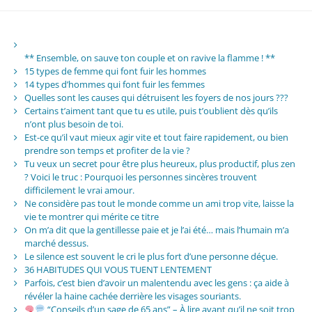
** Ensemble, on sauve ton couple et on ravive la flamme ! **
15 types de femme qui font fuir les hommes
14 types d’hommes qui font fuir les femmes
Quelles sont les causes qui détruisent les foyers de nos jours ???
Certains t’aiment tant que tu es utile, puis t’oublient dès qu’ils
n’ont plus besoin de toi.
Est-ce qu’il vaut mieux agir vite et tout faire rapidement, ou bien
prendre son temps et profiter de la vie ?
Tu veux un secret pour être plus heureux, plus productif, plus zen
? Voici le truc : Pourquoi les personnes sincères trouvent
difficilement le vrai amour.
Ne considère pas tout le monde comme un ami trop vite, laisse la
vie te montrer qui mérite ce titre
On m’a dit que la gentillesse paie et je l’ai été… mais l’humain m’a
marché dessus.
Le silence est souvent le cri le plus fort d’une personne déçue.
36 HABITUDES QUI VOUS TUENT LENTEMENT
Parfois, c’est bien d’avoir un malentendu avec les gens : ça aide à
révéler la haine cachée derrière les visages souriants.
“Conseils d’un sage de 65 ans” – À lire avant qu’il ne soit trop