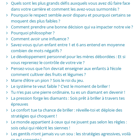
Quels sont les plus grands défis auxquels vous avez dû faire face
dans votre carrière et comment les avez-vous surmontés ?
Pourquoi le respect semble avoir disparu et pourquoi certains se
moquent des plus faibles ?
Comment prendre une bonne décision qui va impacter notre vie ?
Pourquoi philosopher ?
Comment avoir une influence ?
Savez-vous qu’un enfant entre 1 et 6 ans entend en moyenne
combien de mots négatifs ?
Le développement personnel pour les mères débordées : Et si
vous repreniez le contrôle de votre vie ?
Pensez-vous que l’on devrait enseigner aux enfants à l’école
comment cultiver des fruits et légumes ?
Marre d’être un pion ? Sois le roi du jeu.
Le système te veut faible ? C’est le moment de briller !
Tu n’es pas une pierre ordinaire, tu es un diamant en devenir !
La pression forge les diamants : Sois prêt à briller à travers tes
épreuves
Le confort tue ta chance de briller : réveille-toi et déploie des
stratégies qui choquent !
Le monde appartient à ceux qui ne jouent pas selon les règles :
sois celui qui réécrit les siennes !
Les gentils n’ont jamais vu un sou : les stratégies agressives, voilà
ce qui rapporte !