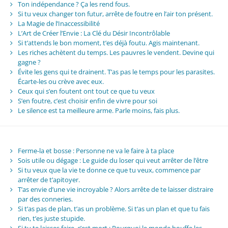
Ton indépendance ? Ça les rend fous.
Si tu veux changer ton futur, arrête de foutre en l’air ton présent.
La Magie de l’Inaccessibilité
L’Art de Créer l’Envie : La Clé du Désir Incontrôlable
Si t’attends le bon moment, t’es déjà foutu. Agis maintenant.
Les riches achètent du temps. Les pauvres le vendent. Devine qui
gagne ?
Évite les gens qui te drainent. T’as pas le temps pour les parasites.
Écarte-les ou crève avec eux.
Ceux qui s’en foutent ont tout ce que tu veux
S’en foutre, c’est choisir enfin de vivre pour soi
Le silence est ta meilleure arme. Parle moins, fais plus.
Ferme-la et bosse : Personne ne va le faire à ta place
Sois utile ou dégage : Le guide du loser qui veut arrêter de l’être
Si tu veux que la vie te donne ce que tu veux, commence par
arrêter de t’apitoyer.
T’as envie d’une vie incroyable ? Alors arrête de te laisser distraire
par des conneries.
Si t’as pas de plan, t’as un problème. Si t’as un plan et que tu fais
rien, t’es juste stupide.
Si tu te laisses faire, c’est mort : Pourquoi le monde bouffe les