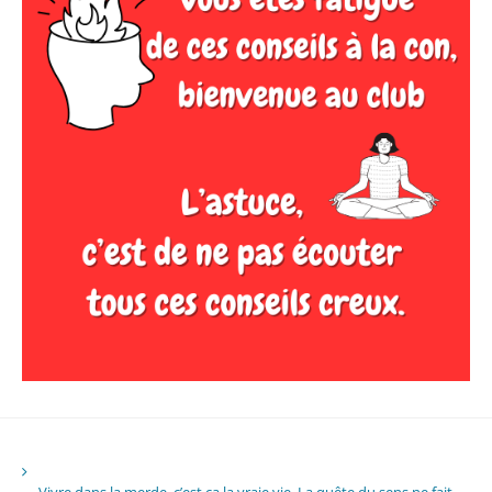
Vivre dans la merde, c’est ça la vraie vie. La quête du sens ne fait