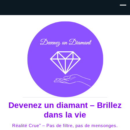
Devenez un diamant – Brillez
dans la vie
Réalité Crue" – Pas de filtre, pas de mensonges.