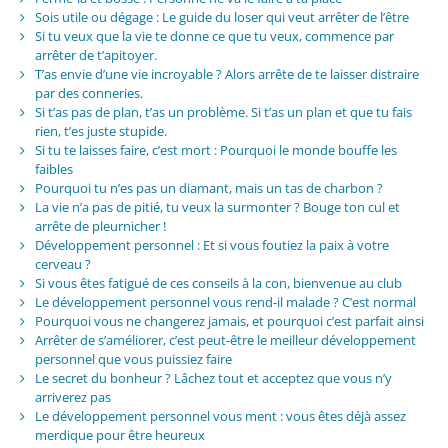
Sois utile ou dégage : Le guide du loser qui veut arrêter de l’être
Si tu veux que la vie te donne ce que tu veux, commence par
arrêter de t’apitoyer.
T’as envie d’une vie incroyable ? Alors arrête de te laisser distraire
par des conneries.
Si t’as pas de plan, t’as un problème. Si t’as un plan et que tu fais
rien, t’es juste stupide.
Si tu te laisses faire, c’est mort : Pourquoi le monde bouffe les
faibles
Pourquoi tu n’es pas un diamant, mais un tas de charbon ?
La vie n’a pas de pitié, tu veux la surmonter ? Bouge ton cul et
arrête de pleurnicher !
Développement personnel : Et si vous foutiez la paix à votre
cerveau ?
Si vous êtes fatigué de ces conseils à la con, bienvenue au club
Le développement personnel vous rend-il malade ? C’est normal
Pourquoi vous ne changerez jamais, et pourquoi c’est parfait ainsi
Arrêter de s’améliorer, c’est peut-être le meilleur développement
personnel que vous puissiez faire
Le secret du bonheur ? Lâchez tout et acceptez que vous n’y
arriverez pas
Le développement personnel vous ment : vous êtes déjà assez
merdique pour être heureux