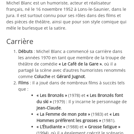
Michel Blanc est un humoriste, acteur et réalisateur
français, né le 16 novembre 1952 à Lons-le-Saunier, dans le
Jura. Il est surtout connu pour ses rôles dans des films et
des pièces de théâtre, ainsi que pour son style comique qui
mêle le burlesque et la satire.
Carrière
Débuts
: Michel Blanc a commencé sa carrière dans
les années 1970 en tant que membre de la troupe de
théâtre de comédie
« Le Café de la Gare »
, où il a
partagé la scène avec d’autres humoristes renommés
comme
Coluche
et
Gérard Jugnot
.
Films
: Il a joué dans de nombreux films à succès tels
que :
« Les Bronzés »
(1978) et
« Les Bronzés font
du ski »
(1979) : Il y incarne le personnage de
Jean-Claude
.
« La Femme de mon pote »
(1983) et
« Les
Hommes préfèrent les grosses »
(1981).
« L’Étudiante »
(1988) et
« Grosse fatigue »
(1994), où il a également coécrit le scénario.