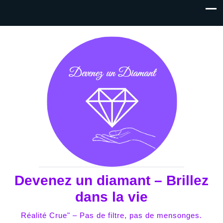
Devenez un diamant – Brillez
dans la vie
Réalité Crue" – Pas de filtre, pas de mensonges.