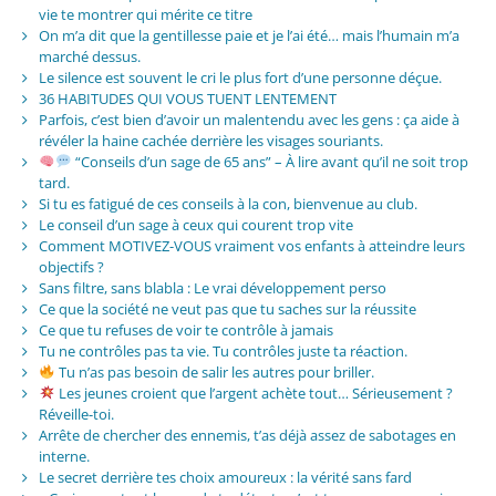
vie te montrer qui mérite ce titre
On m’a dit que la gentillesse paie et je l’ai été… mais l’humain m’a
marché dessus.
Le silence est souvent le cri le plus fort d’une personne déçue.
36 HABITUDES QUI VOUS TUENT LENTEMENT
Parfois, c’est bien d’avoir un malentendu avec les gens : ça aide à
révéler la haine cachée derrière les visages souriants.
“Conseils d’un sage de 65 ans” – À lire avant qu’il ne soit trop
tard.
Si tu es fatigué de ces conseils à la con, bienvenue au club.
Le conseil d’un sage à ceux qui courent trop vite
Comment MOTIVEZ-VOUS vraiment vos enfants à atteindre leurs
objectifs ?
Sans filtre, sans blabla : Le vrai développement perso
Ce que la société ne veut pas que tu saches sur la réussite
Ce que tu refuses de voir te contrôle à jamais
Tu ne contrôles pas ta vie. Tu contrôles juste ta réaction.
Tu n’as pas besoin de salir les autres pour briller.
Les jeunes croient que l’argent achète tout… Sérieusement ?
Réveille-toi.
Arrête de chercher des ennemis, t’as déjà assez de sabotages en
interne.
Le secret derrière tes choix amoureux : la vérité sans fard