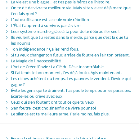
La vie est une blague… et t’es pas le héros de l’histoire.
On te dit de vivre ta meilleure vie. Mais si ta vie est déjà merdique,
t’en fais quoi ?
L’autosuffisance est la seule vraie rébellion
L’État t’apprend à survivre, pas à vivre
Leur système marche grâce à ta peur de te débrouiller seul.
Ils veulent que tu restes dans la merde, parce que c’est là que tu
les nourris
Ton indépendance ? Ça les rend fous.
Si tu veux changer ton futur, arrête de foutre en l’air ton présent.
La Magie de l’Inaccessibilité
L’Art de Créer l’Envie : La Clé du Désir Incontrôlable
Si t’attends le bon moment, t’es déjà foutu. Agis maintenant.
Les riches achètent du temps. Les pauvres le vendent. Devine qui
gagne ?
Évite les gens qui te drainent. T’as pas le temps pour les parasites.
Écarte-les ou crève avec eux.
Ceux qui s’en foutent ont tout ce que tu veux
S’en foutre, c’est choisir enfin de vivre pour soi
Le silence est ta meilleure arme. Parle moins, fais plus.
Ferme-la et bosse : Personne ne va le faire à ta place