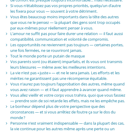
de confort est presque toujours inconfortable… mais nécessaire.
Si vous n’établissez pas vos propres priorités, quelqu’un d’autre
les fixera pour vous — souvent à votre détriment.
Vous êtes beaucoup moins importants dans la tête des autres
que vous ne le pensez — la plupart des gens sont trop occupés
par eux-mêmes pour réellement penser à vous.
L’amour ne suffit pas pour faire durer une relation — il faut aussi
compatibilité, communication et volonté de compromis.
Les opportunités ne reviennent pas toujours — certaines portes,
une fois fermées, ne se rouvriront jamais.
Tout le monde porte un putain de masque
Vos parents sont (ou étaient) imparfaits, et ils vous ont transmis
leurs blessures — même avec les meilleures intentions.
La vie n’est pas « juste » — et ne le sera jamais. Les efforts et les
mérites ne garantissent pas une récompense équitable.
Vous n’aurez pas toujours l’approbation des autres, même quand
vous avez raison — et il faut apprendre à avancer quand même.
Vous allez vieillir et votre corps vous trahira, quoi que vous fassiez
— prendre soin de soi retarde les effets, mais ne les empêche pas.
Le bonheur dépend plus de votre perspective que des
circonstances — et si vous arrêtiez de foutre ça sur le dos du
monde ?
Personne n’est vraiment indispensable — dans la plupart des cas,
la vie continue pour les autres même après une perte ou un