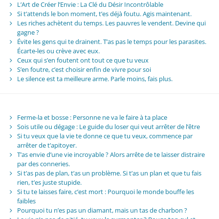
L’Art de Créer l’Envie : La Clé du Désir Incontrôlable
Si t’attends le bon moment, t’es déjà foutu. Agis maintenant.
Les riches achètent du temps. Les pauvres le vendent. Devine qui
gagne ?
Évite les gens qui te drainent. T’as pas le temps pour les parasites.
Écarte-les ou crève avec eux.
Ceux qui s’en foutent ont tout ce que tu veux
S’en foutre, c’est choisir enfin de vivre pour soi
Le silence est ta meilleure arme. Parle moins, fais plus.
Ferme-la et bosse : Personne ne va le faire à ta place
Sois utile ou dégage : Le guide du loser qui veut arrêter de l’être
Si tu veux que la vie te donne ce que tu veux, commence par
arrêter de t’apitoyer.
T’as envie d’une vie incroyable ? Alors arrête de te laisser distraire
par des conneries.
Si t’as pas de plan, t’as un problème. Si t’as un plan et que tu fais
rien, t’es juste stupide.
Si tu te laisses faire, c’est mort : Pourquoi le monde bouffe les
faibles
Pourquoi tu n’es pas un diamant, mais un tas de charbon ?