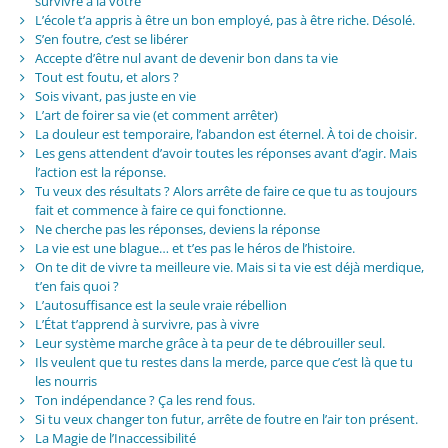
survivre à la vôtre
L’école t’a appris à être un bon employé, pas à être riche. Désolé.
S’en foutre, c’est se libérer
Accepte d’être nul avant de devenir bon dans ta vie
Tout est foutu, et alors ?
Sois vivant, pas juste en vie
L’art de foirer sa vie (et comment arrêter)
La douleur est temporaire, l’abandon est éternel. À toi de choisir.
Les gens attendent d’avoir toutes les réponses avant d’agir. Mais
l’action est la réponse.
Tu veux des résultats ? Alors arrête de faire ce que tu as toujours
fait et commence à faire ce qui fonctionne.
Ne cherche pas les réponses, deviens la réponse
La vie est une blague… et t’es pas le héros de l’histoire.
On te dit de vivre ta meilleure vie. Mais si ta vie est déjà merdique,
t’en fais quoi ?
L’autosuffisance est la seule vraie rébellion
L’État t’apprend à survivre, pas à vivre
Leur système marche grâce à ta peur de te débrouiller seul.
Ils veulent que tu restes dans la merde, parce que c’est là que tu
les nourris
Ton indépendance ? Ça les rend fous.
Si tu veux changer ton futur, arrête de foutre en l’air ton présent.
La Magie de l’Inaccessibilité