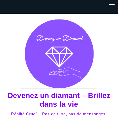
Devenez un diamant – Brillez
dans la vie
Réalité Crue" – Pas de filtre, pas de mensonges.