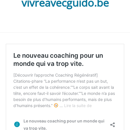
vivreavecguido.be