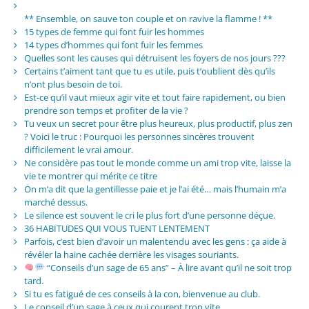
** Ensemble, on sauve ton couple et on ravive la flamme ! **
15 types de femme qui font fuir les hommes
14 types d’hommes qui font fuir les femmes
Quelles sont les causes qui détruisent les foyers de nos jours ???
Certains t’aiment tant que tu es utile, puis t’oublient dès qu’ils
n’ont plus besoin de toi.
Est-ce qu’il vaut mieux agir vite et tout faire rapidement, ou bien
prendre son temps et profiter de la vie ?
Tu veux un secret pour être plus heureux, plus productif, plus zen
? Voici le truc : Pourquoi les personnes sincères trouvent
difficilement le vrai amour.
Ne considère pas tout le monde comme un ami trop vite, laisse la
vie te montrer qui mérite ce titre
On m’a dit que la gentillesse paie et je l’ai été… mais l’humain m’a
marché dessus.
Le silence est souvent le cri le plus fort d’une personne déçue.
36 HABITUDES QUI VOUS TUENT LENTEMENT
Parfois, c’est bien d’avoir un malentendu avec les gens : ça aide à
révéler la haine cachée derrière les visages souriants.
“Conseils d’un sage de 65 ans” – À lire avant qu’il ne soit trop
tard.
Si tu es fatigué de ces conseils à la con, bienvenue au club.
Le conseil d’un sage à ceux qui courent trop vite