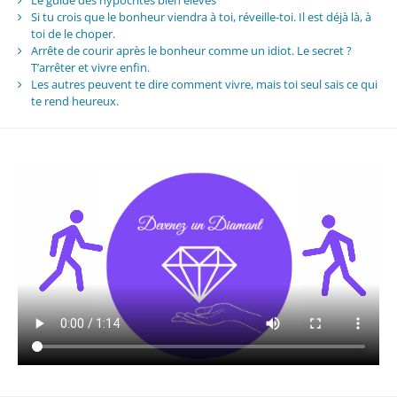
Le guide des hypocrites bien élevés
Si tu crois que le bonheur viendra à toi, réveille-toi. Il est déjà là, à
toi de le choper.
Arrête de courir après le bonheur comme un idiot. Le secret ?
T’arrêter et vivre enfin.
Les autres peuvent te dire comment vivre, mais toi seul sais ce qui
te rend heureux.