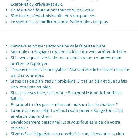
Écarte-les ou crève avec eux.
Ceux qui s’en foutent ont tout ce que tu veux
S’en foutre, c’est choisir enfin de vivre pour soi
Le silence est ta meilleure arme. Parle moins, fais plus.
Ferme-la et bosse : Personne ne va le faire à ta place
Sois utile ou dégage : Le guide du loser qui veut arrêter de l’être
Si tu veux que la vie te donne ce que tu veux, commence par
arrêter de t’apitoyer.
T’as envie d’une vie incroyable ? Alors arrête de te laisser distraire
par des conneries.
Si t’as pas de plan, t’as un problème. Si t’as un plan et que tu fais
rien, t’es juste stupide.
Si tu te laisses faire, c’est mort : Pourquoi le monde bouffe les
faibles
Pourquoi tu n’es pas un diamant, mais un tas de charbon ?
La vie n’a pas de pitié, tu veux la surmonter ? Bouge ton cul et
arrête de pleurnicher !
Développement personnel : Et si vous foutiez la paix à votre
cerveau ?
Si vous êtes fatigué de ces conseils à la con, bienvenue au club