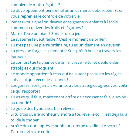
combien de mots négatifs ?
Le développement personnel pour les mères débordées : Et si
vous repreniez le contrôle de votre vie ?
Pensez-vous que l’on devrait enseigner aux enfants à l’école
comment cultiver des fruits et légumes ?
Marre d’être un pion ? Sois le roi du jeu.
Le système te veut faible ? C’est le moment de briller !
Tu n’es pas une pierre ordinaire, tu es un diamant en devenir !
La pression forge les diamants : Sois prêt à briller à travers tes
épreuves
Le confort tue ta chance de briller : réveille-toi et déploie des
stratégies qui choquent !
Le monde appartient à ceux qui ne jouent pas selon les règles :
sois celui qui réécrit les siennes !
Les gentils n’ont jamais vu un sou : les stratégies agressives, voilà
ce qui rapporte !
Tu as ce qu’il faut, maintenant arrête de t’excuser et fais-le savoir
au monde !
Le guide des hypocrites bien élevés
Si tu crois que le bonheur viendra à toi, réveille-toi. Il est déjà là, à
toi de le choper.
Arrête de courir après le bonheur comme un idiot. Le secret ?
T’arrêter et vivre enfin.