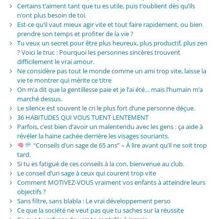
Certains t’aiment tant que tu es utile, puis t’oublient dès qu’ils
n’ont plus besoin de toi.
Est-ce qu’il vaut mieux agir vite et tout faire rapidement, ou bien
prendre son temps et profiter de la vie ?
Tu veux un secret pour être plus heureux, plus productif, plus zen
? Voici le truc : Pourquoi les personnes sincères trouvent
difficilement le vrai amour.
Ne considère pas tout le monde comme un ami trop vite, laisse la
vie te montrer qui mérite ce titre
On m’a dit que la gentillesse paie et je l’ai été… mais l’humain m’a
marché dessus.
Le silence est souvent le cri le plus fort d’une personne déçue.
36 HABITUDES QUI VOUS TUENT LENTEMENT
Parfois, c’est bien d’avoir un malentendu avec les gens : ça aide à
révéler la haine cachée derrière les visages souriants.
“Conseils d’un sage de 65 ans” – À lire avant qu’il ne soit trop
tard.
Si tu es fatigué de ces conseils à la con, bienvenue au club.
Le conseil d’un sage à ceux qui courent trop vite
Comment MOTIVEZ-VOUS vraiment vos enfants à atteindre leurs
objectifs ?
Sans filtre, sans blabla : Le vrai développement perso
Ce que la société ne veut pas que tu saches sur la réussite