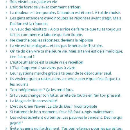
Sois vivant, pas juste en vie
L’art de foirer sa vie (et comment arrêter)
La douleur est temporaire, l’abandon est éternel. À toi de choisir.
Les gens attendent d’avoir toutes les réponses avant d’agir. Mais
l’action est la réponse.
Tu veux des résultats ? Alors arrête de faire ce que tu as toujours
fait et commence à faire ce qui fonctionne.
Ne cherche pas les réponses, deviens la réponse
La vie est une blague… et t’es pas le héros de l’histoire.
On te dit de vivre ta meilleure vie. Mais si ta vie est déjà merdique,
t’en fais quoi ?
L’autosuffisance est la seule vraie rébellion
L’État t’apprend à survivre, pas à vivre
Leur système marche grâce à ta peur de te débrouiller seul.
Ils veulent que tu restes dans la merde, parce que c’est là que tu
les nourris
Ton indépendance ? Ça les rend fous.
Si tu veux changer ton futur, arrête de foutre en l’air ton présent.
La Magie de l’Inaccessibilité
L’Art de Créer l’Envie : La Clé du Désir Incontrôlable
Si t’attends le bon moment, t’es déjà foutu. Agis maintenant.
Les riches achètent du temps. Les pauvres le vendent. Devine qui
gagne ?
Évite les gens qui te drainent. T’as pas le temps pour les parasites.