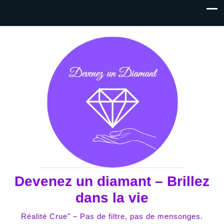
Devenez un diamant – Brillez
dans la vie
Réalité Crue" – Pas de filtre, pas de mensonges.