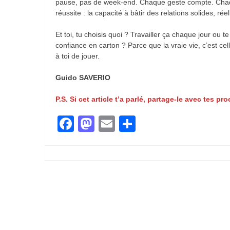
pause, pas de week-end. Chaque geste compte. Chaq
réussite : la capacité à bâtir des relations solides, rée
Et toi, tu choisis quoi ? Travailler ça chaque jour ou
confiance en carton ? Parce que la vraie vie, c’est cel
à toi de jouer.
Guido SAVERIO
P.S. Si cet article t’a parlé, partage-le avec tes pro
Facebook
Mastodon
Email
Partager