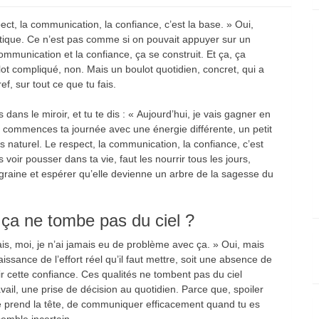
ect, la communication, la confiance, c’est la base. » Oui,
omatique. Ce n’est pas comme si on pouvait appuyer sur un
 communication et la confiance, ça se construit. Et ça, ça
 compliqué, non. Mais un boulot quotidien, concret, qui a
ref, sur tout ce que tu fais.
 dans le miroir, et tu te dis : « Aujourd’hui, je vais gagner en
u commences ta journée avec une énergie différente, un petit
us naturel. Le respect, la communication, la confiance, c’est
 voir pousser dans ta vie, faut les nourrir tous les jours,
raine et espérer qu’elle devienne un arbre de la sagesse du
oi ça ne tombe pas du ciel ?
is, moi, je n’ai jamais eu de problème avec ça. » Oui, mais
issance de l’effort réel qu’il faut mettre, soit une absence de
r cette confiance. Ces qualités ne tombent pas du ciel
ail, une prise de décision au quotidien. Parce que, spoiler
 te prend la tête, de communiquer efficacement quand tu es
semble incertain.