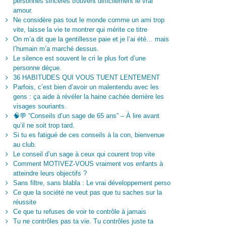
personnes sincères trouvent difficilement le vrai
amour.
Ne considère pas tout le monde comme un ami trop
vite, laisse la vie te montrer qui mérite ce titre
On m’a dit que la gentillesse paie et je l’ai été… mais
l’humain m’a marché dessus.
Le silence est souvent le cri le plus fort d’une
personne déçue.
36 HABITUDES QUI VOUS TUENT LENTEMENT
Parfois, c’est bien d’avoir un malentendu avec les
gens : ça aide à révéler la haine cachée derrière les
visages souriants.
🧠💬 “Conseils d’un sage de 65 ans” – À lire avant
qu’il ne soit trop tard.
Si tu es fatigué de ces conseils à la con, bienvenue
au club.
Le conseil d’un sage à ceux qui courent trop vite
Comment MOTIVEZ-VOUS vraiment vos enfants à
atteindre leurs objectifs ?
Sans filtre, sans blabla : Le vrai développement perso
Ce que la société ne veut pas que tu saches sur la
réussite
Ce que tu refuses de voir te contrôle à jamais
Tu ne contrôles pas ta vie. Tu contrôles juste ta