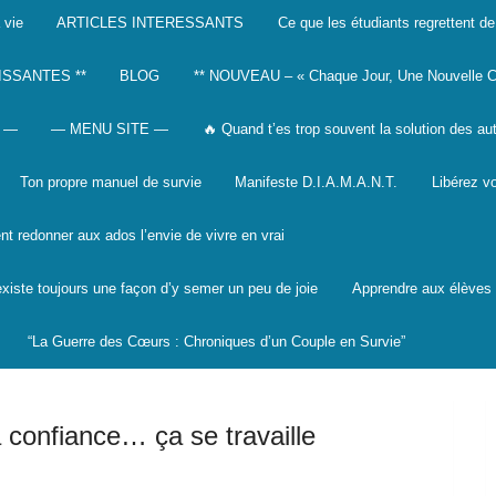
 vie
ARTICLES INTERESSANTS
Ce que les étudiants regrettent de
ISSANTES **
BLOG
** NOUVEAU – « Chaque Jour, Une Nouvelle C
 —
— MENU SITE —
🔥 Quand t’es trop souvent la solution des au
Ton propre manuel de survie
Manifeste D.I.A.M.A.N.T.
Libérez vo
 redonner aux ados l’envie de vivre en vrai
 existe toujours une façon d’y semer un peu de joie
Apprendre aux élèves à
“La Guerre des Cœurs : Chroniques d’un Couple en Survie”
 confiance… ça se travaille