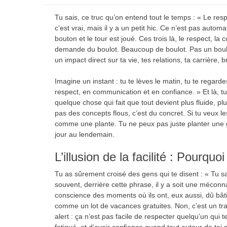
Tu sais, ce truc qu’on entend tout le temps : « Le resp
c’est vrai, mais il y a un petit hic. Ce n’est pas aut
bouton et le tour est joué. Ces trois là, le respect, la
demande du boulot. Beaucoup de boulot. Pas un boulot
un impact direct sur ta vie, tes relations, ta carrière, b
Imagine un instant : tu te lèves le matin, tu te regardes
respect, en communication et en confiance. » Et là, t
quelque chose qui fait que tout devient plus fluide, pl
pas des concepts flous, c’est du concret. Si tu veux les
comme une plante. Tu ne peux pas juste planter une g
jour au lendemain.
L’illusion de la facilité : Pourqu
Tu as sûrement croisé des gens qui te disent : « Tu sa
souvent, derrière cette phrase, il y a soit une méconna
conscience des moments où ils ont, eux aussi, dû bâti
comme un lot de vacances gratuites. Non, c’est un trav
alert : ça n’est pas facile de respecter quelqu’un qui
fatigué, et d’avoir confiance quand tout autour de toi 