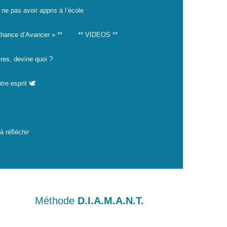
 ne pas avoir appris à l’école
hance d’Avancer » **
** VIDEOS **
tres, devine quoi ?
tre esprit 🕊️
 réfléchir
Méthode
D.I.A.M.A.N.T.