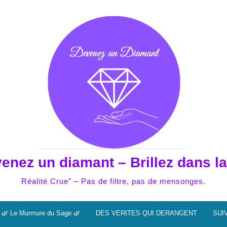
enez un diamant – Brillez dans la
Réalité Crue" – Pas de filtre, pas de mensonges.
🌿 Le Murmure du Sage 🌿
DES VERITES QUI DERANGENT
SUI