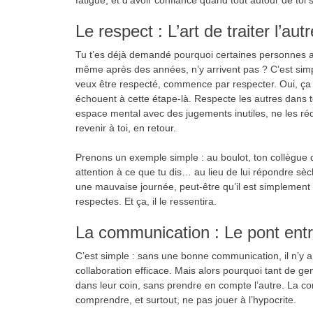
Le respect : L’art de traiter l’au
Tu t’es déjà demandé pourquoi certaines personnes ar
même après des années, n’y arrivent pas ? C’est simpl
veux être respecté, commence par respecter. Oui, ça 
échouent à cette étape-là. Respecte les autres dans te
espace mental avec des jugements inutiles, ne les rédu
revenir à toi, en retour.
Prenons un exemple simple : au boulot, ton collègue 
attention à ce que tu dis… au lieu de lui répondre sèc
une mauvaise journée, peut-être qu’il est simplement
respectes. Et ça, il le ressentira.
La communication : Le pont entr
C’est simple : sans une bonne communication, il n’y a
collaboration efficace. Mais alors pourquoi tant de
dans leur coin, sans prendre en compte l’autre. La com
comprendre, et surtout, ne pas jouer à l’hypocrite.