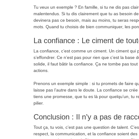
Tu veux un exemple ? En famille, si tu ne dis pas clai
malentendus. Si tu dis clairement que tu as besoin 
devinera pas ce besoin, mais au moins, tu seras respe
mots. Quand tu choisis de bien communiquer, les pont
La confiance : Le ciment de tout
La confiance, c’est comme un ciment. Un ciment qui p
s’effondrer. Ce n’est pas pour rien que c’est la base d
solide, il faut bâtir la confiance. Ça ne tombe pas tout
actions.
Prenons un exemple simple : si tu promets de faire qu
laisse pas l’autre dans le doute. La confiance se cré
tiens une promesse, que tu es là pour quelqu’un, tu r
pilier.
Conclusion : Il n’y a pas de racc
Tout ça, tu vois, c’est pas une question de talent. C’
respect, la communication, et la confiance soient des pi