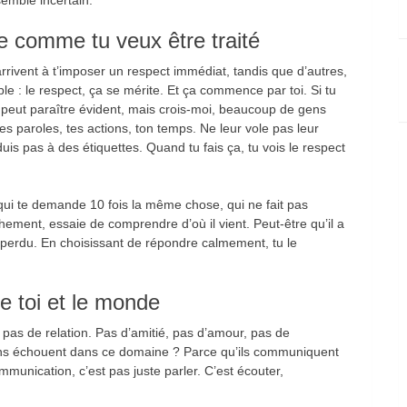
tre comme tu veux être traité
rivent à t’imposer un respect immédiat, tandis que d’autres,
e : le respect, ça se mérite. Et ça commence par toi. Si tu
peut paraître évident, mais crois-moi, beaucoup de gens
s paroles, tes actions, ton temps. Ne leur vole pas leur
is pas à des étiquettes. Quand tu fais ça, tu vois le respect
qui te demande 10 fois la même chose, qui ne fait pas
hement, essaie de comprendre d’où il vient. Peut-être qu’il a
 perdu. En choisissant de répondre calmement, tu le
e toi et le monde
 pas de relation. Pas d’amitié, pas d’amour, pas de
 gens échouent dans ce domaine ? Parce qu’ils communiquent
munication, c’est pas juste parler. C’est écouter,