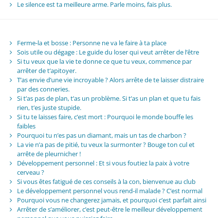
Le silence est ta meilleure arme. Parle moins, fais plus.
Ferme-la et bosse : Personne ne va le faire à ta place
Sois utile ou dégage : Le guide du loser qui veut arrêter de l’être
Si tu veux que la vie te donne ce que tu veux, commence par
arrêter de t’apitoyer.
T’as envie d’une vie incroyable ? Alors arrête de te laisser distraire
par des conneries.
Si t’as pas de plan, t’as un problème. Si t’as un plan et que tu fais
rien, t’es juste stupide.
Si tu te laisses faire, c’est mort : Pourquoi le monde bouffe les
faibles
Pourquoi tu n’es pas un diamant, mais un tas de charbon ?
La vie n’a pas de pitié, tu veux la surmonter ? Bouge ton cul et
arrête de pleurnicher !
Développement personnel : Et si vous foutiez la paix à votre
cerveau ?
Si vous êtes fatigué de ces conseils à la con, bienvenue au club
Le développement personnel vous rend-il malade ? C’est normal
Pourquoi vous ne changerez jamais, et pourquoi c’est parfait ainsi
Arrêter de s’améliorer, c’est peut-être le meilleur développement