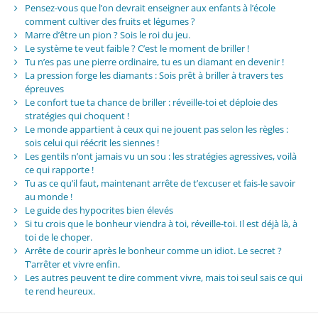
Pensez-vous que l’on devrait enseigner aux enfants à l’école
comment cultiver des fruits et légumes ?
Marre d’être un pion ? Sois le roi du jeu.
Le système te veut faible ? C’est le moment de briller !
Tu n’es pas une pierre ordinaire, tu es un diamant en devenir !
La pression forge les diamants : Sois prêt à briller à travers tes
épreuves
Le confort tue ta chance de briller : réveille-toi et déploie des
stratégies qui choquent !
Le monde appartient à ceux qui ne jouent pas selon les règles :
sois celui qui réécrit les siennes !
Les gentils n’ont jamais vu un sou : les stratégies agressives, voilà
ce qui rapporte !
Tu as ce qu’il faut, maintenant arrête de t’excuser et fais-le savoir
au monde !
Le guide des hypocrites bien élevés
Si tu crois que le bonheur viendra à toi, réveille-toi. Il est déjà là, à
toi de le choper.
Arrête de courir après le bonheur comme un idiot. Le secret ?
T’arrêter et vivre enfin.
Les autres peuvent te dire comment vivre, mais toi seul sais ce qui
te rend heureux.