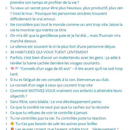
prendre son temps et profiter de la vie ?
Tu veux un secret pour être plus heureux, plus productif, plus zen
? Voici le truc : Pourquoi les personnes sincères trouvent
difficilement le vrai amour.
Ne considère pas tout le monde comme un ami trop vite, laisse la
vie te montrer qui mérite ce titre
On m’a dit que la gentillesse paie et je l’ai été… mais l’humain m’a
marché dessus.
Le silence est souvent le cri le plus fort d’une personne déçue.
36 HABITUDES QUI VOUS TUENT LENTEMENT
Parfois, c’est bien d’avoir un malentendu avec les gens : ça aide à
révéler la haine cachée derrière les visages souriants.
“Conseils d’un sage de 65 ans” – À lire avant qu’il ne soit trop
tard.
Si tu es fatigué de ces conseils à la con, bienvenue au club.
Le conseil d’un sage à ceux qui courent trop vite
Comment MOTIVEZ-VOUS vraiment vos enfants à atteindre leurs
objectifs ?
Sans filtre, sans blabla : Le vrai développement perso
Ce que la société ne veut pas que tu saches sur la réussite
Ce que tu refuses de voir te contrôle à jamais
Tu ne contrôles pas ta vie. Tu contrôles juste ta réaction.
Tu n’as pas besoin de salir les autres pour briller.
Les jeunes croient que l’argent achète tout… Sérieusement ?