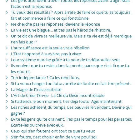
Les gens attendent d’avoir toutes les réponses avant d’agir. Mais
l’action est la réponse.
Tu veux des résultats ? Alors arrête de faire ce que tu as toujours
fait et commence à faire ce qui fonctionne.
Ne cherche pas les réponses, deviens la réponse
La vie est une blague… et t’es pas le héros de l’histoire.
On te dit de vivre ta meilleure vie. Mais si ta vie est déjà merdique,
t’en fais quoi ?
L’autosuffisance est la seule vraie rébellion
L’État t’apprend à survivre, pas à vivre
Leur système marche grâce à ta peur de te débrouiller seul.
Ils veulent que tu restes dans la merde, parce que c’est là que tu
les nourris
Ton indépendance ? Ça les rend fous.
Si tu veux changer ton futur, arrête de foutre en l’air ton présent.
La Magie de l’Inaccessibilité
L’Art de Créer l’Envie : La Clé du Désir Incontrôlable
Si t’attends le bon moment, t’es déjà foutu. Agis maintenant.
Les riches achètent du temps. Les pauvres le vendent. Devine qui
gagne ?
Évite les gens qui te drainent. T’as pas le temps pour les parasites.
Écarte-les ou crève avec eux.
Ceux qui s’en foutent ont tout ce que tu veux
S’en foutre, c’est choisir enfin de vivre pour soi