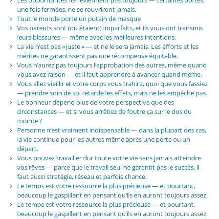
Les opportunités ne reviennent pas toujours — certaines portes,
une fois fermées, ne se rouvriront jamais.
Tout le monde porte un putain de masque
Vos parents sont (ou étaient) imparfaits, et ils vous ont transmis
leurs blessures — même avec les meilleures intentions.
La vie n’est pas « juste » — et ne le sera jamais. Les efforts et les
mérites ne garantissent pas une récompense équitable.
Vous n’aurez pas toujours l’approbation des autres, même quand
vous avez raison — et il faut apprendre à avancer quand même.
Vous allez vieillir et votre corps vous trahira, quoi que vous fassiez
— prendre soin de soi retarde les effets, mais ne les empêche pas.
Le bonheur dépend plus de votre perspective que des
circonstances — et si vous arrêtiez de foutre ça sur le dos du
monde ?
Personne n’est vraiment indispensable — dans la plupart des cas,
la vie continue pour les autres même après une perte ou un
départ.
Vous pouvez travailler dur toute votre vie sans jamais atteindre
vos rêves — parce que le travail seul ne garantit pas le succès, il
faut aussi stratégie, réseau et parfois chance.
Le temps est votre ressource la plus précieuse — et pourtant,
beaucoup le gaspillent en pensant qu’ils en auront toujours assez.
Le temps est votre ressource la plus précieuse — et pourtant,
beaucoup le gaspillent en pensant qu’ils en auront toujours assez.