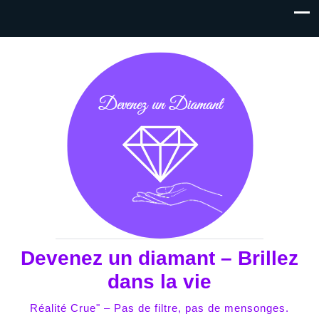
Devenez un diamant – Brillez
dans la vie
Réalité Crue" – Pas de filtre, pas de mensonges.