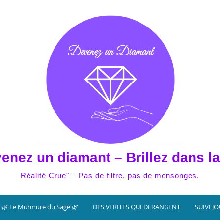
enez un diamant – Brillez dans la
Réalité Crue" – Pas de filtre, pas de mensonges.
🌿 Le Murmure du Sage 🌿
DES VERITES QUI DERANGENT
SUIVI J