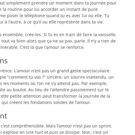
st tout simplement prendre un moment dans ta journée pour
e la routine pour lui accorder un instant de pure
 poser le téléphone quand tu es avec lui ou elle. Tu
r à l’autre, à ce qu’il ou elle représente dans ta vie.
nsemble, crée-les. Si tu es en train de faire la vaisselle,
out va bien alors que ça ne va pas, parle. Il n’y a rien de
nérable. C’est là que l’amour se renforce.
ons
ifférence. L’amour n’est pas un grand geste spectaculaire.
ple “comment tu vas ?” sincère, un sourire inattendu, un
s les moments où l’on ne s’y attend pas. Par exemple,
ie au boulot. Au lieu de l’attendre passivement sur le
cette petite attention peut transformer la journée de la
qui créent les fondations solides de l’amour.
int
 c’est compréhensible. Mais l’amour n’est pas un sprint.
i explose en une nuit et puis se dissipe. Non, c’est un