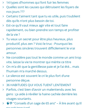
14 types d’hommes qui font fuir les femmes
Quelles sont les causes qui détruisent les foyers de
nos jours ???
Certains t’aiment tant que tu es utile, puis t’oublient
dès qu’ils n’ont plus besoin de toi.
Est-ce qu’il vaut mieux agir vite et tout faire
rapidement, ou bien prendre son temps et profiter
de la vie ?
Tu veux un secret pour être plus heureux, plus
productif, plus zen ? Voici le truc : Pourquoi les
personnes sincères trouvent difficilement le vrai
amour.
Ne considère pas tout le monde comme un ami trop
vite, laisse la vie te montrer qui mérite ce titre
On m’a dit que la gentillesse paie et je l’ai été… mais
l’humain m’a marché dessus.
Le silence est souvent le cri le plus fort d’une
personne déçue.
36 HABITUDES QUI VOUS TUENT LENTEMENT
Parfois, c’est bien d’avoir un malentendu avec les
gens : ça aide à révéler la haine cachée derrière les
visages souriants.
🧠💬 “Conseils d’un sage de 65 ans” – À lire avant qu’il
ne soit trop tard.