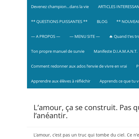
Devenez champion…dans la vie
ARTICLES INTERESSA
** QUESTIONS PUISSANTES **
BLOG
** NOUVEAU 
— A PROPOS —
— MENU SITE —
🔥 Quand t’es tr
Ton propre manuel de survie
Manifeste D.I.A.M.A.N.T.
Comment redonner aux ados l’envie de vivre en vrai
P
Apprendre aux élèves à réfléchir
Apprends ce que tu 
L’amour, ça se construit. Pas q
l’anéantir.
L’amour, c’est pas un truc qui tombe du ciel. Ce n’e