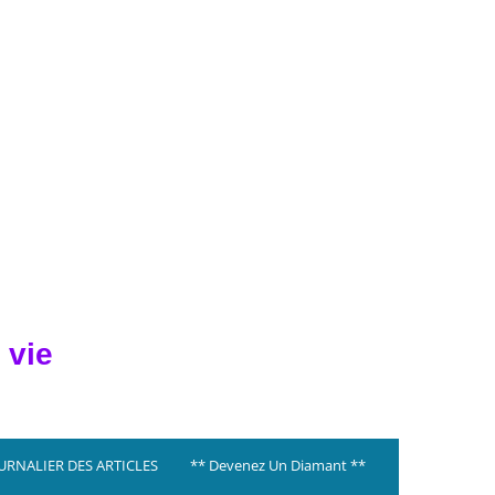
 vie
OURNALIER DES ARTICLES
** Devenez Un Diamant **