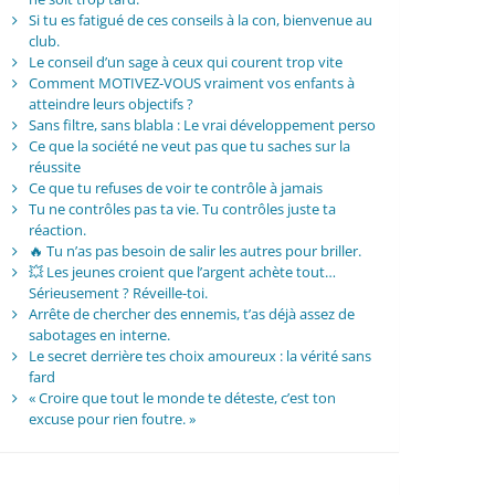
Si tu es fatigué de ces conseils à la con, bienvenue au
club.
Le conseil d’un sage à ceux qui courent trop vite
Comment MOTIVEZ-VOUS vraiment vos enfants à
atteindre leurs objectifs ?
Sans filtre, sans blabla : Le vrai développement perso
Ce que la société ne veut pas que tu saches sur la
réussite
Ce que tu refuses de voir te contrôle à jamais
Tu ne contrôles pas ta vie. Tu contrôles juste ta
réaction.
🔥 Tu n’as pas besoin de salir les autres pour briller.
💥 Les jeunes croient que l’argent achète tout…
Sérieusement ? Réveille-toi.
Arrête de chercher des ennemis, t’as déjà assez de
sabotages en interne.
Le secret derrière tes choix amoureux : la vérité sans
fard
« Croire que tout le monde te déteste, c’est ton
excuse pour rien foutre. »