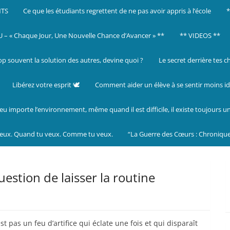
NTS
Ce que les étudiants regrettent de ne pas avoir appris à l’école
– « Chaque Jour, Une Nouvelle Chance d’Avancer » **
** VIDEOS **
op souvent la solution des autres, devine quoi ?
Le secret derrière tes c
Libérez votre esprit 🕊️
Comment aider un élève à se sentir moins id
eu importe l’environnement, même quand il est difficile, il existe toujours u
veux. Quand tu veux. Comme tu veux.
“La Guerre des Cœurs : Chronique
uestion de laisser la routine
st pas un feu d’artifice qui éclate une fois et qui disparaît