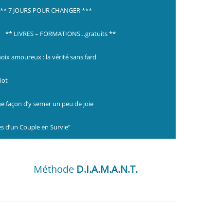
*** 7 JOURS POUR CHANGER ***
** LIVRES – FORMATIONS…gratuits **
hoix amoureux : la vérité sans fard
iot
ne façon d’y semer un peu de joie
s d’un Couple en Survie”
Méthode
D.I.A.M.A.N.T.