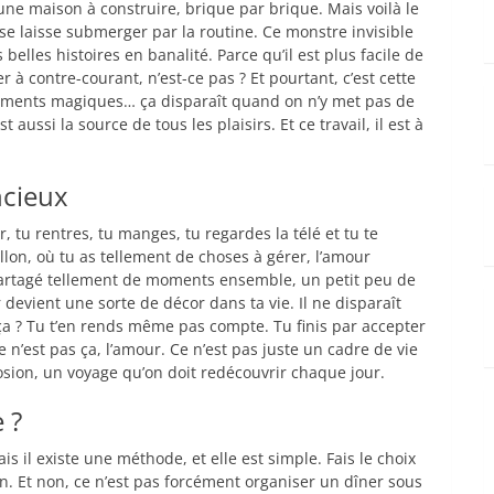
 une maison à construire, brique par brique. Mais voilà le
n se laisse submerger par la routine. Ce monstre invisible
elles histoires en banalité. Parce qu’il est plus facile de
r à contre-courant, n’est-ce pas ? Et pourtant, c’est cette
s moments magiques… ça disparaît quand on n’y met pas de
est aussi la source de tous les plaisirs. Et ce travail, il est à
ncieux
er, tu rentres, tu manges, tu regardes la télé et tu te
llon, où tu as tellement de choses à gérer, l’amour
 partagé tellement de moments ensemble, un petit peu de
our devient une sorte de décor dans ta vie. Il ne disparaît
 ça ? Tu t’en rends même pas compte. Tu finis par accepter
 n’est pas ça, l’amour. Ce n’est pas juste un cadre de vie
osion, un voyage qu’on doit redécouvrir chaque jour.
 ?
is il existe une méthode, et elle est simple. Fais le choix
on. Et non, ce n’est pas forcément organiser un dîner sous