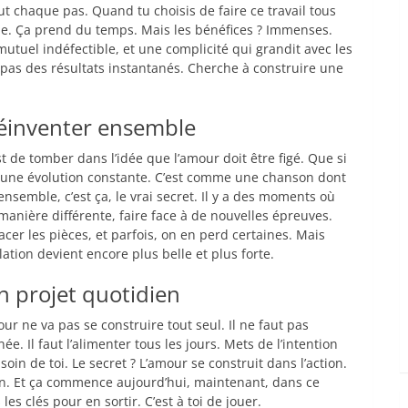
aut chaque pas. Quand tu choisis de faire ce travail tous
ble. Ça prend du temps. Mais les bénéfices ? Immenses.
tuel indéfectible, et une complicité qui grandit avec les
 pas des résultats instantanés. Cherche à construire une
 réinventer ensemble
t de tomber dans l’idée que l’amour doit être figé. Que si
st une évolution constante. C’est comme une chanson dont
nsemble, c’est ça, le vrai secret. Il y a des moments où
anière différente, faire face à de nouvelles épreuves.
cer les pièces, et parfois, on en perd certaines. Mais
lation devient encore plus belle et plus forte.
on projet quotidien
ur ne va pas se construire tout seul. Il ne faut pas
ée. Il faut l’alimenter tous les jours. Mets de l’intention
soin de toi. Le secret ? L’amour se construit dans l’action.
tion. Et ça commence aujourd’hui, maintenant, dans ce
es clés pour en sortir. C’est à toi de jouer.