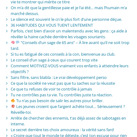
vie te montrer qui mérite ce titre
On m’a dit que la gentillesse paie et je l’ai été… mais l’humain m’a
marché dessus.
Le silence est souvent le cri le plus fort d’une personne déçue.
36 HABITUDES QUI VOUS TUENT LENTEMENT
Parfois, c’est bien d’avoir un malentendu avec les gens : ça aide à
révéler la haine cachée derrière les visages souriants.
“Conseils d’un sage de 65 ans” – À lire avant qu’il ne soit trop
tard.
Si tu es fatigué de ces conseils à la con, bienvenue au club.
Le conseil d’un sage à ceux qui courent trop vite
Comment MOTIVEZ-VOUS vraiment vos enfants à atteindre leurs
objectifs ?
Sans filtre, sans blabla : Le vrai développement perso
Ce que la société ne veut pas que tu saches sur la réussite
Ce que tu refuses de voir te contrôle à jamais
Tu ne contrôles pas ta vie. Tu contrôles juste ta réaction.
Tu n’as pas besoin de salir les autres pour briller.
Les jeunes croient que l’argent achète tout… Sérieusement ?
Réveille-toi.
Arrête de chercher des ennemis, t’as déjà assez de sabotages en
interne.
Le secret derrière tes choix amoureux : la vérité sans fard
« Croire que tout le monde te déteste, c’est ton excuse pour rien