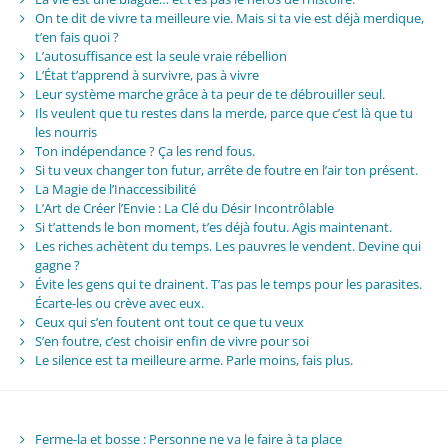
On te dit de vivre ta meilleure vie. Mais si ta vie est déjà merdique,
t’en fais quoi ?
L’autosuffisance est la seule vraie rébellion
L’État t’apprend à survivre, pas à vivre
Leur système marche grâce à ta peur de te débrouiller seul.
Ils veulent que tu restes dans la merde, parce que c’est là que tu
les nourris
Ton indépendance ? Ça les rend fous.
Si tu veux changer ton futur, arrête de foutre en l’air ton présent.
La Magie de l’Inaccessibilité
L’Art de Créer l’Envie : La Clé du Désir Incontrôlable
Si t’attends le bon moment, t’es déjà foutu. Agis maintenant.
Les riches achètent du temps. Les pauvres le vendent. Devine qui
gagne ?
Évite les gens qui te drainent. T’as pas le temps pour les parasites.
Écarte-les ou crève avec eux.
Ceux qui s’en foutent ont tout ce que tu veux
S’en foutre, c’est choisir enfin de vivre pour soi
Le silence est ta meilleure arme. Parle moins, fais plus.
Ferme-la et bosse : Personne ne va le faire à ta place