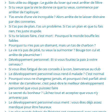
Sois utile ou dégage : Le guide du loser qui veut arrêter de l’être
Si tu veux que la vie te donne ce que tu veux, commence par
arrêter de t’apitoyer.
T’as envie d’une vie incroyable ? Alors arrête de te laisser distraire
par des conneries.
Si t’as pas de plan, t’as un problème. Si t’as un plan et que tu fais
rien, t’es juste stupide.
Si tu te laisses faire, c’est mort : Pourquoi le monde bouffe les
faibles
Pourquoi tu n’es pas un diamant, mais un tas de charbon ?
La vie n’a pas de pitié, tu veux la surmonter ? Bouge ton cul et
arrête de pleurnicher !
Développement personnel : Et si vous foutiez la paix à votre
cerveau ?
Si vous êtes fatigué de ces conseils à la con, bienvenue au club
Le développement personnel vous rend-il malade ? C’est normal
Pourquoi vous ne changerez jamais, et pourquoi c’est parfait ainsi
Arrêter de s’améliorer, c’est peut-être le meilleur développement
personnel que vous puissiez faire
Le secret du bonheur ? Lâchez tout et acceptez que vous n’y
arriverez pas
Le développement personnel vous ment : vous êtes déjà assez
merdique pour être heureux
Les plus grands échecs de l’histoire ont commencé avec une envie