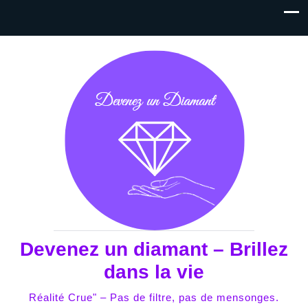
Devenez un diamant – Brillez
dans la vie
Réalité Crue" – Pas de filtre, pas de mensonges.