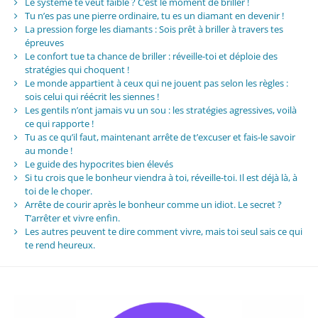
Le système te veut faible ? C’est le moment de briller !
Tu n’es pas une pierre ordinaire, tu es un diamant en devenir !
La pression forge les diamants : Sois prêt à briller à travers tes
épreuves
Le confort tue ta chance de briller : réveille-toi et déploie des
stratégies qui choquent !
Le monde appartient à ceux qui ne jouent pas selon les règles :
sois celui qui réécrit les siennes !
Les gentils n’ont jamais vu un sou : les stratégies agressives, voilà
ce qui rapporte !
Tu as ce qu’il faut, maintenant arrête de t’excuser et fais-le savoir
au monde !
Le guide des hypocrites bien élevés
Si tu crois que le bonheur viendra à toi, réveille-toi. Il est déjà là, à
toi de le choper.
Arrête de courir après le bonheur comme un idiot. Le secret ?
T’arrêter et vivre enfin.
Les autres peuvent te dire comment vivre, mais toi seul sais ce qui
te rend heureux.