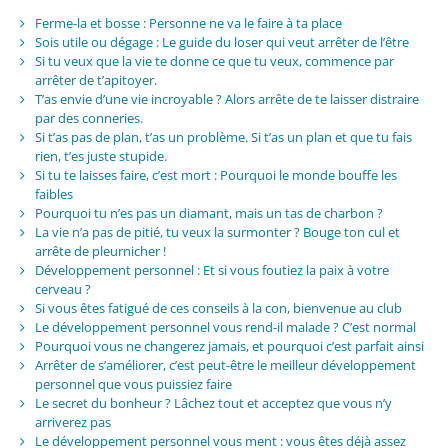
Ferme-la et bosse : Personne ne va le faire à ta place
Sois utile ou dégage : Le guide du loser qui veut arrêter de l’être
Si tu veux que la vie te donne ce que tu veux, commence par
arrêter de t’apitoyer.
T’as envie d’une vie incroyable ? Alors arrête de te laisser distraire
par des conneries.
Si t’as pas de plan, t’as un problème. Si t’as un plan et que tu fais
rien, t’es juste stupide.
Si tu te laisses faire, c’est mort : Pourquoi le monde bouffe les
faibles
Pourquoi tu n’es pas un diamant, mais un tas de charbon ?
La vie n’a pas de pitié, tu veux la surmonter ? Bouge ton cul et
arrête de pleurnicher !
Développement personnel : Et si vous foutiez la paix à votre
cerveau ?
Si vous êtes fatigué de ces conseils à la con, bienvenue au club
Le développement personnel vous rend-il malade ? C’est normal
Pourquoi vous ne changerez jamais, et pourquoi c’est parfait ainsi
Arrêter de s’améliorer, c’est peut-être le meilleur développement
personnel que vous puissiez faire
Le secret du bonheur ? Lâchez tout et acceptez que vous n’y
arriverez pas
Le développement personnel vous ment : vous êtes déjà assez