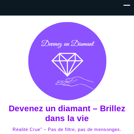
Devenez un diamant – Brillez
dans la vie
Réalité Crue" – Pas de filtre, pas de mensonges.