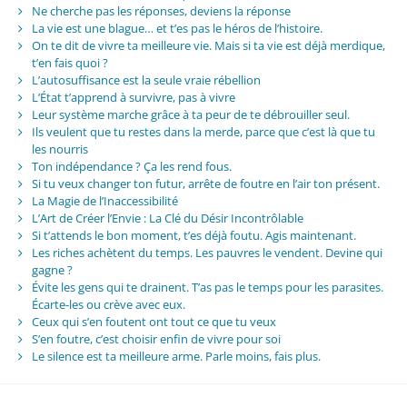
Ne cherche pas les réponses, deviens la réponse
La vie est une blague… et t’es pas le héros de l’histoire.
On te dit de vivre ta meilleure vie. Mais si ta vie est déjà merdique,
t’en fais quoi ?
L’autosuffisance est la seule vraie rébellion
L’État t’apprend à survivre, pas à vivre
Leur système marche grâce à ta peur de te débrouiller seul.
Ils veulent que tu restes dans la merde, parce que c’est là que tu
les nourris
Ton indépendance ? Ça les rend fous.
Si tu veux changer ton futur, arrête de foutre en l’air ton présent.
La Magie de l’Inaccessibilité
L’Art de Créer l’Envie : La Clé du Désir Incontrôlable
Si t’attends le bon moment, t’es déjà foutu. Agis maintenant.
Les riches achètent du temps. Les pauvres le vendent. Devine qui
gagne ?
Évite les gens qui te drainent. T’as pas le temps pour les parasites.
Écarte-les ou crève avec eux.
Ceux qui s’en foutent ont tout ce que tu veux
S’en foutre, c’est choisir enfin de vivre pour soi
Le silence est ta meilleure arme. Parle moins, fais plus.