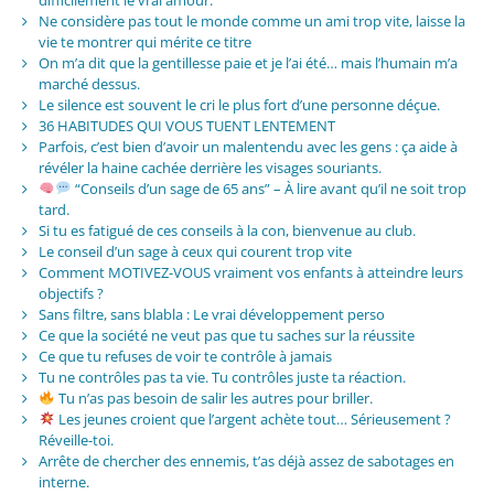
Ne considère pas tout le monde comme un ami trop vite, laisse la
vie te montrer qui mérite ce titre
On m’a dit que la gentillesse paie et je l’ai été… mais l’humain m’a
marché dessus.
Le silence est souvent le cri le plus fort d’une personne déçue.
36 HABITUDES QUI VOUS TUENT LENTEMENT
Parfois, c’est bien d’avoir un malentendu avec les gens : ça aide à
révéler la haine cachée derrière les visages souriants.
“Conseils d’un sage de 65 ans” – À lire avant qu’il ne soit trop
tard.
Si tu es fatigué de ces conseils à la con, bienvenue au club.
Le conseil d’un sage à ceux qui courent trop vite
Comment MOTIVEZ-VOUS vraiment vos enfants à atteindre leurs
objectifs ?
Sans filtre, sans blabla : Le vrai développement perso
Ce que la société ne veut pas que tu saches sur la réussite
Ce que tu refuses de voir te contrôle à jamais
Tu ne contrôles pas ta vie. Tu contrôles juste ta réaction.
Tu n’as pas besoin de salir les autres pour briller.
Les jeunes croient que l’argent achète tout… Sérieusement ?
Réveille-toi.
Arrête de chercher des ennemis, t’as déjà assez de sabotages en
interne.