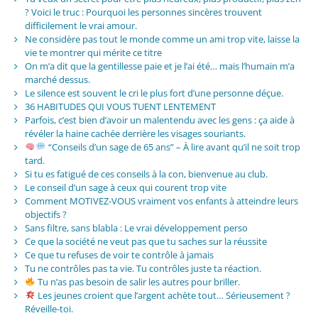
? Voici le truc : Pourquoi les personnes sincères trouvent
difficilement le vrai amour.
Ne considère pas tout le monde comme un ami trop vite, laisse la
vie te montrer qui mérite ce titre
On m’a dit que la gentillesse paie et je l’ai été… mais l’humain m’a
marché dessus.
Le silence est souvent le cri le plus fort d’une personne déçue.
36 HABITUDES QUI VOUS TUENT LENTEMENT
Parfois, c’est bien d’avoir un malentendu avec les gens : ça aide à
révéler la haine cachée derrière les visages souriants.
“Conseils d’un sage de 65 ans” – À lire avant qu’il ne soit trop
tard.
Si tu es fatigué de ces conseils à la con, bienvenue au club.
Le conseil d’un sage à ceux qui courent trop vite
Comment MOTIVEZ-VOUS vraiment vos enfants à atteindre leurs
objectifs ?
Sans filtre, sans blabla : Le vrai développement perso
Ce que la société ne veut pas que tu saches sur la réussite
Ce que tu refuses de voir te contrôle à jamais
Tu ne contrôles pas ta vie. Tu contrôles juste ta réaction.
Tu n’as pas besoin de salir les autres pour briller.
Les jeunes croient que l’argent achète tout… Sérieusement ?
Réveille-toi.