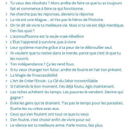
Tu veux des résultats ? Alors arrête de faire ce que tu as toujours
fait et commence à faire ce qui fonctionne.
Ne cherche pas les réponses, deviens la réponse
La vie est une blague… et t’es pas le héros de l’histoire.
On te dit de vivre ta meilleure vie. Mais si ta vie est déjà merdique,
t’en fais quoi ?
L’autosuffisance est la seule vraie rébellion
L’État t’apprend à survivre, pas à vivre
Leur système marche grâce à ta peur de te débrouiller seul.
Ils veulent que tu restes dans la merde, parce que c’est là que tu
les nourris
Ton indépendance ? Ça les rend fous.
Si tu veux changer ton futur, arrête de foutre en l’air ton présent.
La Magie de l’Inaccessibilité
L’Art de Créer l’Envie : La Clé du Désir Incontrôlable
Si t’attends le bon moment, t’es déjà foutu. Agis maintenant.
Les riches achètent du temps. Les pauvres le vendent. Devine qui
gagne ?
Évite les gens qui te drainent. T’as pas le temps pour les parasites.
Écarte-les ou crève avec eux.
Ceux qui s’en foutent ont tout ce que tu veux
S’en foutre, c’est choisir enfin de vivre pour soi
Le silence est ta meilleure arme. Parle moins, fais plus.