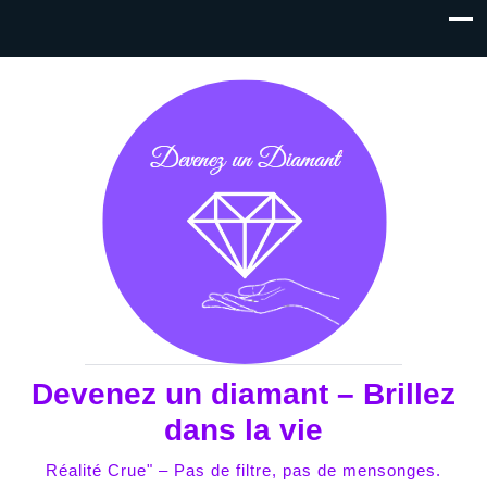
Devenez un diamant – Brillez
dans la vie
Réalité Crue" – Pas de filtre, pas de mensonges.