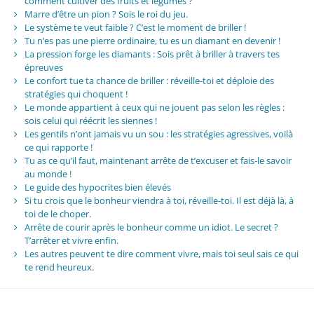
comment cultiver des fruits et légumes ?
Marre d’être un pion ? Sois le roi du jeu.
Le système te veut faible ? C’est le moment de briller !
Tu n’es pas une pierre ordinaire, tu es un diamant en devenir !
La pression forge les diamants : Sois prêt à briller à travers tes
épreuves
Le confort tue ta chance de briller : réveille-toi et déploie des
stratégies qui choquent !
Le monde appartient à ceux qui ne jouent pas selon les règles :
sois celui qui réécrit les siennes !
Les gentils n’ont jamais vu un sou : les stratégies agressives, voilà
ce qui rapporte !
Tu as ce qu’il faut, maintenant arrête de t’excuser et fais-le savoir
au monde !
Le guide des hypocrites bien élevés
Si tu crois que le bonheur viendra à toi, réveille-toi. Il est déjà là, à
toi de le choper.
Arrête de courir après le bonheur comme un idiot. Le secret ?
T’arrêter et vivre enfin.
Les autres peuvent te dire comment vivre, mais toi seul sais ce qui
te rend heureux.