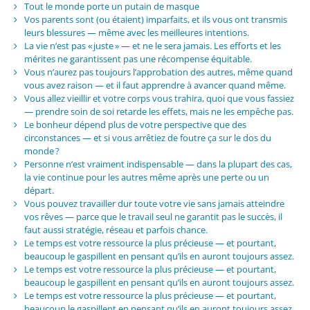
Tout le monde porte un putain de masque
Vos parents sont (ou étaient) imparfaits, et ils vous ont transmis
leurs blessures — même avec les meilleures intentions.
La vie n’est pas « juste » — et ne le sera jamais. Les efforts et les
mérites ne garantissent pas une récompense équitable.
Vous n’aurez pas toujours l’approbation des autres, même quand
vous avez raison — et il faut apprendre à avancer quand même.
Vous allez vieillir et votre corps vous trahira, quoi que vous fassiez
— prendre soin de soi retarde les effets, mais ne les empêche pas.
Le bonheur dépend plus de votre perspective que des
circonstances — et si vous arrêtiez de foutre ça sur le dos du
monde ?
Personne n’est vraiment indispensable — dans la plupart des cas,
la vie continue pour les autres même après une perte ou un
départ.
Vous pouvez travailler dur toute votre vie sans jamais atteindre
vos rêves — parce que le travail seul ne garantit pas le succès, il
faut aussi stratégie, réseau et parfois chance.
Le temps est votre ressource la plus précieuse — et pourtant,
beaucoup le gaspillent en pensant qu’ils en auront toujours assez.
Le temps est votre ressource la plus précieuse — et pourtant,
beaucoup le gaspillent en pensant qu’ils en auront toujours assez.
Le temps est votre ressource la plus précieuse — et pourtant,
beaucoup le gaspillent en pensant qu’ils en auront toujours assez.