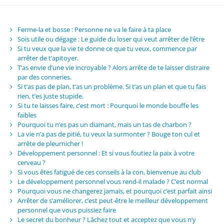
Ferme-la et bosse : Personne ne va le faire à ta place
Sois utile ou dégage : Le guide du loser qui veut arrêter de l’être
Si tu veux que la vie te donne ce que tu veux, commence par
arrêter de t’apitoyer.
T’as envie d’une vie incroyable ? Alors arrête de te laisser distraire
par des conneries.
Si t’as pas de plan, t’as un problème. Si t’as un plan et que tu fais
rien, t’es juste stupide.
Si tu te laisses faire, c’est mort : Pourquoi le monde bouffe les
faibles
Pourquoi tu n’es pas un diamant, mais un tas de charbon ?
La vie n’a pas de pitié, tu veux la surmonter ? Bouge ton cul et
arrête de pleurnicher !
Développement personnel : Et si vous foutiez la paix à votre
cerveau ?
Si vous êtes fatigué de ces conseils à la con, bienvenue au club
Le développement personnel vous rend-il malade ? C’est normal
Pourquoi vous ne changerez jamais, et pourquoi c’est parfait ainsi
Arrêter de s’améliorer, c’est peut-être le meilleur développement
personnel que vous puissiez faire
Le secret du bonheur ? Lâchez tout et acceptez que vous n’y