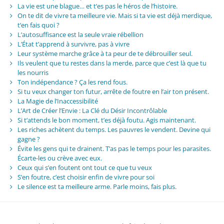
La vie est une blague… et t’es pas le héros de l’histoire.
On te dit de vivre ta meilleure vie. Mais si ta vie est déjà merdique,
t’en fais quoi ?
L’autosuffisance est la seule vraie rébellion
L’État t’apprend à survivre, pas à vivre
Leur système marche grâce à ta peur de te débrouiller seul.
Ils veulent que tu restes dans la merde, parce que c’est là que tu
les nourris
Ton indépendance ? Ça les rend fous.
Si tu veux changer ton futur, arrête de foutre en l’air ton présent.
La Magie de l’Inaccessibilité
L’Art de Créer l’Envie : La Clé du Désir Incontrôlable
Si t’attends le bon moment, t’es déjà foutu. Agis maintenant.
Les riches achètent du temps. Les pauvres le vendent. Devine qui
gagne ?
Évite les gens qui te drainent. T’as pas le temps pour les parasites.
Écarte-les ou crève avec eux.
Ceux qui s’en foutent ont tout ce que tu veux
S’en foutre, c’est choisir enfin de vivre pour soi
Le silence est ta meilleure arme. Parle moins, fais plus.