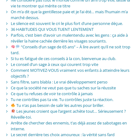
vie te montrer qui mérite ce titre
On m’a dit que la gentillesse paie et je l’ai été… mais l’humain m’a
marché dessus.
Le silence est souvent le cri le plus fort d’une personne déçue.
36 HABITUDES QUI VOUS TUENT LENTEMENT
Parfois, c’est bien d’avoir un malentendu avec les gens : ça aide à
révéler la haine cachée derrière les visages souriants.
“Conseils d’un sage de 65 ans” – À lire avant qu’il ne soit trop
tard.
Si tu es fatigué de ces conseils à la con, bienvenue au club.
Le conseil d’un sage à ceux qui courent trop vite
Comment MOTIVEZ-VOUS vraiment vos enfants à atteindre leurs
objectifs ?
Sans filtre, sans blabla : Le vrai développement perso
Ce que la société ne veut pas que tu saches sur la réussite
Ce que tu refuses de voir te contrôle à jamais
Tu ne contrôles pas ta vie. Tu contrôles juste ta réaction.
Tu n’as pas besoin de salir les autres pour briller.
Les jeunes croient que l’argent achète tout… Sérieusement ?
Réveille-toi.
Arrête de chercher des ennemis, t’as déjà assez de sabotages en
interne.
Le secret derrière tes choix amoureux : la vérité sans fard