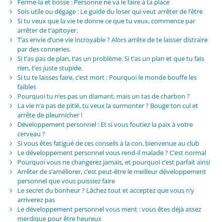
Ferme-la et bosse : Personne ne va le faire à ta place
Sois utile ou dégage : Le guide du loser qui veut arrêter de l’être
Si tu veux que la vie te donne ce que tu veux, commence par
arrêter de t’apitoyer.
T’as envie d’une vie incroyable ? Alors arrête de te laisser distraire
par des conneries.
Si t’as pas de plan, t’as un problème. Si t’as un plan et que tu fais
rien, t’es juste stupide.
Si tu te laisses faire, c’est mort : Pourquoi le monde bouffe les
faibles
Pourquoi tu n’es pas un diamant, mais un tas de charbon ?
La vie n’a pas de pitié, tu veux la surmonter ? Bouge ton cul et
arrête de pleurnicher !
Développement personnel : Et si vous foutiez la paix à votre
cerveau ?
Si vous êtes fatigué de ces conseils à la con, bienvenue au club
Le développement personnel vous rend-il malade ? C’est normal
Pourquoi vous ne changerez jamais, et pourquoi c’est parfait ainsi
Arrêter de s’améliorer, c’est peut-être le meilleur développement
personnel que vous puissiez faire
Le secret du bonheur ? Lâchez tout et acceptez que vous n’y
arriverez pas
Le développement personnel vous ment : vous êtes déjà assez
merdique pour être heureux