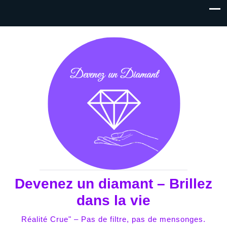
Devenez un diamant – Brillez
dans la vie
Réalité Crue" – Pas de filtre, pas de mensonges.